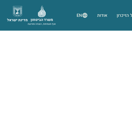
 הזיכרון
אודות
EN
משרד הביטחון
מדינת ישראל
אגף משפחות, הנצחה ומורשת