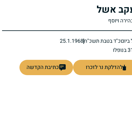
קב אשל
הירה ויוסף
ביום
כ"ד בטבת תשכ"ח
25.1.1968
להדלקת נר לזכרו
כתיבת הקדשה