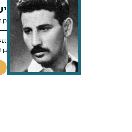
יע
בן ב
נפל 
בן 31 בנופלו
46277