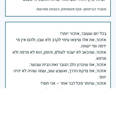
משרד הביטחון- אגף משפחות, הנצחה ומורשת
אזכור, את אלו שיצאו עימי לקרב ולא שבו, ולהם אין מי
אזכור, שהכאב לא יעבור לעולם, והזמן, הוא לא מרפה ולא
אזכור, את צדקת הדרך, ואשבע שוב, שמה שהיה לא יהיה
ביום הזה, אני נתקף געגוע לדמותם, לחיתוך דיבורם,
ומדליק נר לזיכרון דרכם ומורשתם!
אלוף דדו בר כליפא - ראש אגף כוח האדם בצה"ל