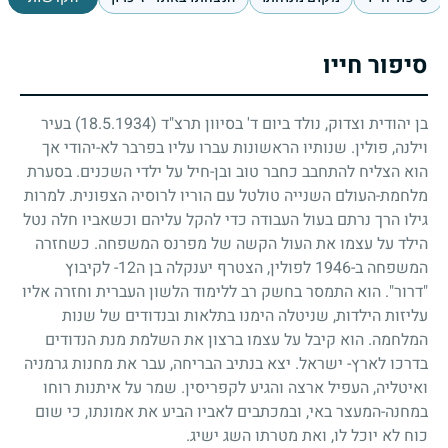
סיפור חייו
בן יהודית וצדוק, נולד ביום ד' בסיוון תרצ"ד
(18.5.1934)
בעיר
וילנה, פולין. שנותיו הראשונות עברו עליו בפרבר לא-יהודי אך
הוא הצליח להתחבב כחבר טוב ובן-חיל על ילדי השכנים. בסערת
מלחמת-העולם השנייה טולטל עם הוריו לרוסיה הצפונית. למרות
גילו הרך נרתם בעול העבודה כדי להקל עליהם וכשאביו חלה נטל
הילד על עצמו את העול הקשה של מפרנס המשפחה. כשחזרה
המשפחה ב-
1946
לפולין, הצטרף יענקלה בן ה
12
- לקיבוץ
"דרור". הוא התמסר בחשק רב ללימוד הלשון העברית וחזרה אליו
עליזות הילדות, שניטלה הימנו בתלאות ובנדודים של שנות
המלחמה. הוא קיבל על עצמו ברצון את השלמת מנת הנדודים
בדרכו לארץ- ישראל. יצא בנתיב הבריחה, עבר את מחנות גרמניה
ואיטליה, העפיל ארצה והגיע לקפריסין. שמר על איתנות רוחו
במחנה-המעצר באי, ובמכתבים לאביו הביע את אמונתו, כי שום
כוח לא יוכל לו, ואת מטרתו השג ישיג.