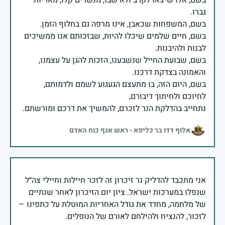
בשם, אלו שיצאו לקרב ולא שבו, מנשרים קלו, מאריות
בשם, חיים שלמים שיכלו להיות, שבזכותם אנו ממשיכים
בשם, שבועת החייל שנשבענו, הזכות להגן על עצמנו,
בשם, היום הזה, בו מתעצם הגעגוע לשמם ולדמותם,
נתחייב בהדלקת הנר לזכרם, להמשיך את דרכם ומורשתם.
אלוף דדו בר כליפא - ראש אגף כוח האדם
אני מתכבד להדליק נר זיכרון זה לזכר חיילות וחיילי צה״ל
שנפלו במערכות ישראל. ציון יום הזיכרון לאחר שנתיים
של מלחמה, מחדד את גודל האחריות המוטלת על כתפינו –