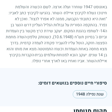
באוגוסט
1947
שוחרר ועלה ארצה. לשם הכשרה והשלמת
חינוכו נשלח לקיבוץ איילת- השחר. בהגיעו לקיבוץ כתב לאביו:
"זאת היא כתובתי הקבועה, ממנה לא אפרד לנצח". ואכן לא
נפרד. בהתקפה הסורית על גבולות הגליל העליון דרש הנער בן
ה
14
- לשתפו בהגנת המקום. יעקב שירת כרץ מקשר בין העמדות
וביום ג' בסיוון תש"ח
(10.6.1948)
, כשנותק טלפון-השדה מחמת
הפצצה חזקה, הוטל עליו להעביר פקודה לעמדה קדמית. בדרך
מצא מחסה באחת העמדות וכשזו התמוטטה מצא את מותו והוא
בן
14
שנים. יעקב הובא למנוחת-עולמים בבית-הקברות בקיבוץ
איילת-השחר. אביו ואחיו באו לארץ אחרי נופלו.
סיפורי חיים נוספים בנושאים דומים:
שנת נפילה 1948
מקום מנוחתו