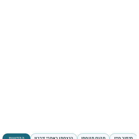
סיפור חייו
מקום מנוחתו
הנצחתו באתרי זיכרון
הקדשות