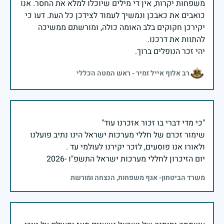
משפחות יקרות, אין די מילים שיוכלו למלא את החסר. אנו
כואבים את כאבכן ונמשיך לעמוד לצידכן כל העת. דעו כי
יקירכן חקוקים בלב האומה כולה, ומורשתם ממשיכה
יהי זכר הנופלים ברוך.
רב אלוף אייל זמיר - ראש המטה הכללי
שימור זכרם של חללי מערכות ישראל הינו נתיב פועלנו
יום הזיכרון לחללי מערכות ישראל התשפ"ו -2026
משרד הביטחון- אגף משפחות, הנצחה ומורשת