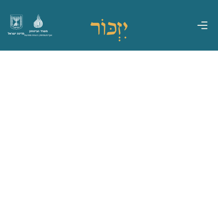
משרד הביטחון
מדינת ישראל
אגף משפחות, הנצחה ומורשת