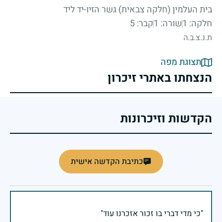
בית העלמין (חלקה צבאית) גשר הזיו-יד ליד
חלקה: 1
שורה: 1
קבר: 5
ת.נ.צ.ב.ה
תצוגת מפה
הנצחתו באתרי זיכרון
הקדשות וזיכרונות
כתיבת הקדשה אישית