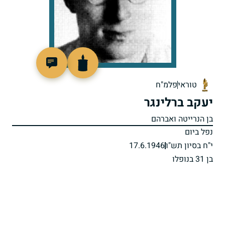
505492
טוראי
פלמ"ח
יעקב ברלינגר
בן הנרייטה ואברהם
נפל ביום
י"ח בסיון תש"ו
17.6.1946
בן 31 בנופלו