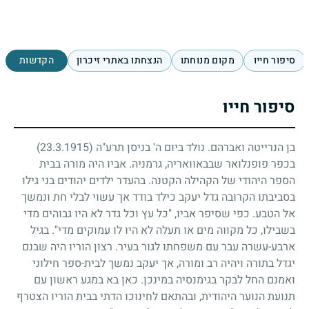
סיפור חייו
מקום מנוחתו
הנצחתו באתרי זיכרון
הקדשות
סיפור חייו
בן הנרייטה ואברהם. נולד ביום ה' בניסן תרע"ה
(23.3.1915)
בכפר פופנלואר שבבאוואריה, גרמניה. אביו היה מורה בבית
הספר היהודי של הקהילה הקטנה. בהעדר ילדים יהודים בני גילו
בסביבתו הקרובה גדל יעקב כילד בודד אך עשוי לבלי חת ונמשך
אל הטבע. כפי שסיפר אביו, "כל עץ וכל גדר לא היו גבוהים מדי
בשבילו, כל מקווה מים או תעלה לא היו לו עמוקים מדי". בגיל
ארבע-עשרה עבר עם משפחתו לגור בעיר. רצון הוריו היה שבנם
יגדל בתורה ויהיה רב ומורה, אך יעקב נמשך לבית-ספר חילוני
ואמנם החל לבקר בגימנסיה במינכן. כאן בא במגע ראשון עם
תנועת הנוער היהודית, ובהתאם לחינוכו הדתי בבית הוריו הצטרף