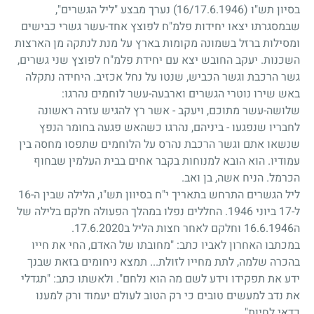
בסיון תש"ו
16/17.6.1946)
) נערך מבצע "ליל הגשרים",
שבמסגרתו יצאו יחידות פלמ"ח לפוצץ אחד-עשר גשרי כבישים
ומסילות ברזל בשמונה מקומות בארץ על מנת לנתקה מן הארצות
השכנות. יעקב החובש יצא עם יחידת פלמ"ח לפוצץ שני גשרים,
גשר הרכבת וגשר הכביש, שנטו על נחל אכזיב. היחידה נתקלה
באש שירו נוטרי הגשרים וארבעה-עשר לוחמים נהרגו:
שלושה-עשר מתוכם, ויעקב - אשר רץ להגיש עזרה ראשונה
לחבריו שנפגעו - ביניהם, נהרגו כשהאש פגעה בחומר הנפץ
שנשאו אתם וגשר הרכבת נהרס על הלוחמים שתפסו מחסה בין
עמודיו. הוא הובא למנוחות בקבר אחים בבית העלמין שבחוף
הכרמל. הניח אשה, בן ואב.
ליל הגשרים התרחש בתאריך י"ח בסיוון תש"ו, הלילה שבין ה-16
ל-17 ביוני 1946. החללים נפלו במהלך הפעולה חלקם בלילה של
ה16.6.1946 וחלקם לאחר חצות הליל ב17.6.2020.
במכתבו האחרון לאביו כתב: "מחובתו של האדם, החי את חייו
בהכרה שלמה, לתת מחייו לזולת... תמצא ניחומים בזאת שבנך
ידע את תפקידו וידע לשם מה הוא נלחם". ולאשתו כתב: "תגדלי
את נדב למעשים טובים כי רק הטוב לעולם יעמוד ורק למענו
כדאי לחיות".