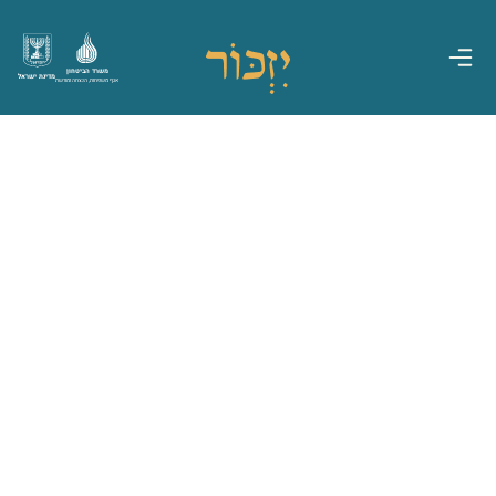
משרד הביטחון
מדינת ישראל
אגף משפחות, הנצחה ומורשת