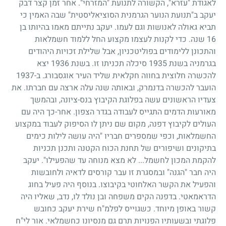
לאגודת "עזרא", הקשורה לתנועת "המזרחי". אחר זמן קצר דבק
יעקב ב"תנועת הנוער הגרמנית הסוציאליסטית" שבה האמין כי
תביא גאולה לאנושות וגם לעמו. יעקב נתייתם מאמו בהיותו בן
16
שנה. כדי לקנות לעצמו מקצוע החל ללמוד חשמלאות
והתכונן ללימודים בפוליטכניון, אבל שלילת זכויות היהודים
בגרמניה בשנת
1935
סיכלה תכניתו זו. בשנת
1936
יצא
להכשרה חלוצית בחווה חקלאית שליד העיר אוגסבורג. ב-
1937
הועבר להכשרה בדנמרק, ובאותה שנה עלה ארצה עם חברתו. את
צעדיו הראשונים עשה בפלוגת הקיבוץ בנס-ציונה, ובהמשך
מאורעות הדמים התגייס לעבודה בגדר הצפון. אחר-כך היה עם
העולים לקיבוץ דפנה, מקום שם ניתן לו הסיפוק לעבוד במקצוע
החשמלאות, וכפי שמספרים חבריו "היה עושה לילות כימים
בתיקונים ושיפורים של תחנת הכוח הקטנה ותכנן תכניות
להקמת המכון לחשמל... לא מצא מנוחה עד שהפעילו". יעקב
היה חבר "הגנה" ובמסגרת זו עבר קורסים לדאיה ולחובשות
והפעיל את הקשר האלחוטי בקיבוצו. בנוסף היה פעיל בחוג
הדראמאטי. בדפנה הקים משפחה ובן נולד לו, נדב, שאליו היה
קשור באופן מיוחד. כשגוייס לפלמ"ח שירת יעקב כחובש
פלוגתי ובשעותיו הפנויות תרם גם מנסיונו כחשמלאי. אור לי"ח