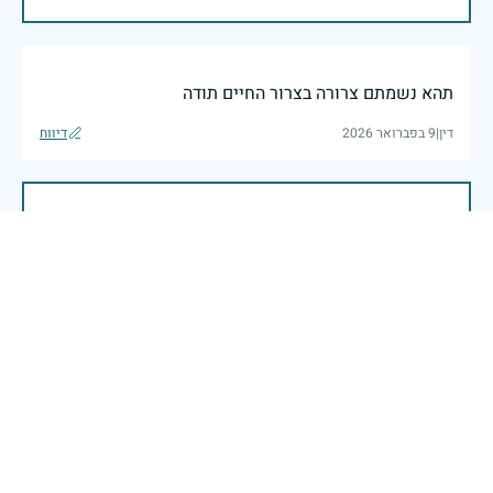
תהא נשמתם צרורה בצרור החיים תודה
דין
|
9 בפברואר 2026
דיווח
שימור זכרם של חללי מערכות ישראל הינו נתיב פועלנו
יום הזיכרון לחללי מערכות ישראל התשפ"ה -2025
משרד הביטחון- אגף משפחות, הנצחה ומורשת
בשעה שאנו זוכרים את גודל תרומתם ועומק מסירות