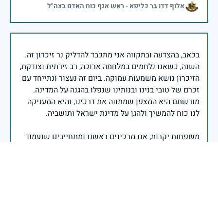
אלוף דדו בר כליפא - ראש אגף כוח האדם בצה"ל
בכאב, בהצדעה ובתקווה אני מתכבד להדליק נר זיכרון זה.
השנה, כשאנו נלחמים במלחמה ארוכה, רב זירתית וצודקת,
הזיכרון נושא משמעות עמוקה. ביום זה נעצור ונתייחד עם
זכרם של טובי בנינו ובנותינו שנפלו בהגנה על המדינה.
מורשתם היא המצפן שמתווה את דרכינו, והיא המעניקה
משפחות יקרות, אנו מרכינים ראשנו ומתחייבים שנעמוד
יהי זכר הנופלים ברוך.
רב אלוף אייל זמיר - ראש המטה הכללי