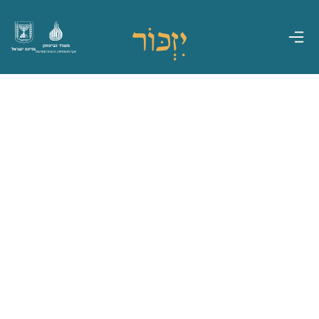
משרד הביטחון
מדינת ישראל
אגף משפחות, הנצחה ומורשת