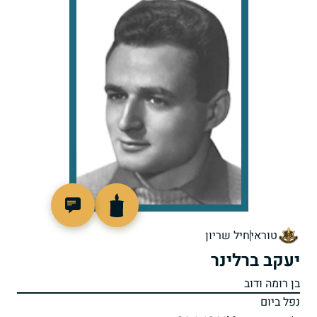
90369
טוראי
חיל שריון
יעקב ברלינר
בן רומה ודוב
נפל ביום