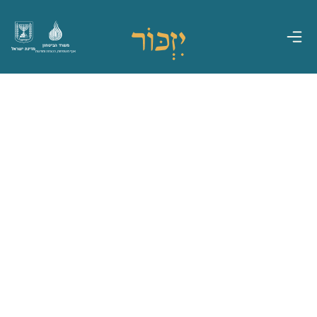
משרד הביטחון
מדינת ישראל
אגף משפחות, הנצחה ומורשת