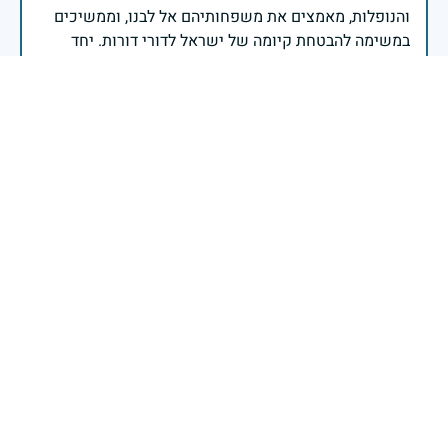
והנופלות, מאמצים את משפחותיהם אל לבנו, וממשיכים
במשימה להבטחת קיומה של ישראל לדורי דורות. יחד
נעשה ונצליח.
שר הביטחון ישראל כ"ץ
זיכרון חללינו מהווה עבורנו צו חיים, להמשיך ולפעול
לאורה של המורשת שהותירו לנו. אהבת המולדת מקודשת
בדם יקירנו, וביום זה, כבכל שנה, אנו מתייחדים עם זכר
חללינו, אשר נפלו במערכות ישראל למען עצמאותה
וחוסנה של מדינת ישראל.
רב ניצב יעקב שבתאי- המפקח הכללי של משטרת ישראל
כאשר דגלינו מורדים לחצי התורן וראשינו מורכנים לזכר