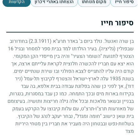
סיפור חייו
מקום מנוחתו
הנצחתו באתרי זיכרון
הקדשות
סיפור חייו
בן שרה ואנשל. נולד ביום ב' באדר תרע"א
(2.3.1911)
בחודורוב
שבפולין (גליציה). בעיר הולדתו למד בבית ספר למסחר ובגיל
16
הצטרף לתנועת "השומר הצעיר" והיה בין מייסדי הקן המקומי.
הוא יצא עם חבריו להכשרה חלוצית לקראת עלייתם ארצה, אך
קודם היה עליו להתגייס לצבא הפולני ובו שירת שנתיים ימים.
בשנת
1935
עלה לארץ-ישראל והצטרף לקיבוץ תל-עמל (ניר
דוד), אך לפני כן שהה בפלוגת עבודה בבית אלפא, בה עבד
בקידוח בארות מים ובכך התמחה. כמו כן עבד במסגרות, בנגרות,
בבניין ובשאר מלאכות ובכל אלה גילה חריצות ותושיה. בעיצומם
של מאורעות תרצ"ו-תרצ"ט, עם עלות קיבוצו על הקרקע בעמק
בית שאן כישוב "חומה ומגדל", נבחר יעקב לנהג של הקיבוץ.
בשלוות-נפש ובבטחון היה מעביר את חבריו בין מטחי היריות
מצד