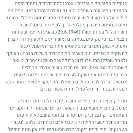
כנופיות הפורעים הערביות שארבו להם בדרכים ותמיד היתה
מכוניתו הראשונה בשיירה. הוא גם נשלח לעמוד בראש המסעות
לעליה על הקרקע של ישובים נוספים מסוג "חומה ומגדל". במעוז
חיים ובחניתה היה בין מפלסי הדרך לשיירות. ביום "השבת
השחורה" ל' בסיוון תש"ו
(29.6.1946)
, בהגיע הידיעה שכוחות
הצבא הבריטי מקיפים בטאנקים ומשוריינים את עין-חרוד, לצורך
חיפושי-נשק, התנדב יעקב להסיע את חברי תל-עמל לעזור
למשקים הנצורים. הוא העביר את החברים בשלום בכביש העוקף
ולאחר שהללו המשיכו לנוע ברגל לעבר משק עין-חרוד, נשאר
לשמור על המשאית, יחד עם חברו טוביה ארטל. החיילים
הבריטיים כיוונו את נשקם לעברם וירו. שניהם נפצעו פצעים
אנושים. בדרך לבית החולים בעפולה מת יעקב מפצעיו. הוא הובא
למנוחות בניר דוד (תל-עמל). הניח אשה, בת ובן.
חברי קיבוץ ניר דוד הוציאו חוברת לזכרו ולזכר חברו טוביה
ארטל. בחוברת מובאים, בין השאר, דברים שנאמרו ליד הקברים
הפתוחים: "קורבנות יקרים וטהורים, חפי פשע, לא ירתיעונו
מדרכנו ולא ישברו את רוחנו כבני אדם וכיהודים. ולכם, "גיבורי
הטאנקים" מול ידיים ריקות: לכם הטאנקים ולנו עקשנות החיים".