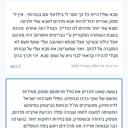
סבא שלי! היית כל כך חסר לי בילדותי וגם בבגרותי . אין לי
ספק שהיית יכול להיות אבא מדהים לאבא שלי ולניצה
וסבא עוד יותר מדהים לנו נכדייך. הגורל רצה אחרת. נהרגת
בשבת השחורה המקורית ע"י הבריטים וחסרונך היה מורגש
אצל כולנו ובעיקר אצל סבתא האהובה שלי שאף פעם לא
התגברה על לכתך. ואני שמעריצה את סבא שלי על גבורתו
מבלי להכירו קראתי לבני גיא על שמך סבא. יהי זכרך ברוך.
עירית גל אלירז
|
29 באפריל 2025
דיווח
בשעה שאנו זוכרים את גודל תרומתם ועומק מסירות
נפשם של טובי בנינו ובנותינו, נופלי מערכות ישראל
לדורותיהן, ממשיכים צה"ל וכוחות הביטחון במימוש
המשימה למענה לחמו ועבורה נפלו: הכרעת אויבינו מדרום,
מצפון, ביהודה ובשומרון, וגם בזירות רחוקות יותר. בהערכה
רבה ובגאווה אדירה אנו מרכינים ראש בפני הנופלים