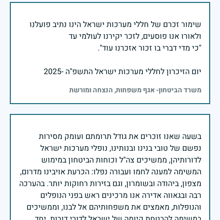
שימור זכרם של חללי מערכות ישראל הינו נתיב פועלנו
יום הזיכרון לחללי מערכות ישראל התשפ"ה -2025
משרד הביטחון- אגף משפחות, הנצחה ומורשת
בשעה שאנו זוכרים את גודל תרומתם ועומק מסירות
נפשם של טובי בנינו ובנותינו, נופלי מערכות ישראל
לדורותיהן, ממשיכים צה"ל וכוחות הביטחון במימוש
המשימה למענה לחמו ועבורה נפלו: הכרעת אויבינו מדרום,
מצפון, ביהודה ובשומרון, וגם בזירות רחוקות יותר. בהערכה
רבה ובגאווה אדירה אנו מרכינים ראש בפני הנופלים
והנופלות, מאמצים את משפחותיהם אל לבנו, וממשיכים
במשימה להבטחת קיומה של ישראל לדורי דורות. יחד