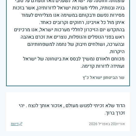
עוצמתה וחוסנה של ישראל נשענים מאז ומעולם על טובי
בניה ובנותיה, חללי מערכות ישראל לדורותיהן, אשר בזכות
מסירות נפשם ודבקותם במשימה אנו מצליחים לעמוד
בהתקדש יום הזיכרון לחללי מערכות ישראל, אנו מרכינים
ראש בפני הנופלים והנופלות, נוצרים את זכרם באהבה
ובהערכה, ושולחים חיבוק של נחמה למשפחותיהם
מכוחם ולאורם נמשיך לבסס את ביטחונה של ישראל
ועתידה לדורות קדימה.
שר הביטחון ישראל כ"ץ
הדוד שלא זכיתי לפגוש מעולם , אזכור אותך לנצח . יהי
זכרך ברוך.
אורית
|
20 באפריל 2026
דיווח