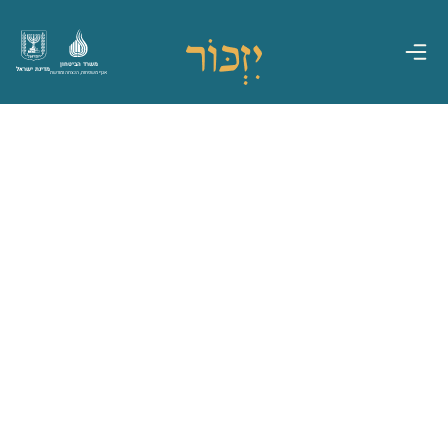
משרד הביטחון
מדינת ישראל
אגף משפחות, הנצחה ומורשת