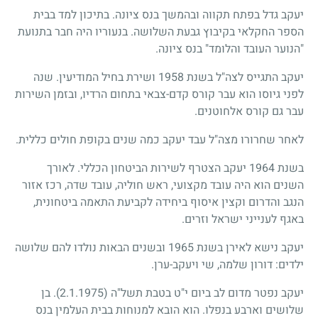
יעקב גדל בפתח תקווה ובהמשך בנס ציונה. בתיכון למד בבית
הספר החקלאי בקיבוץ גבעת השלושה. בנעוריו היה חבר בתנועת
"הנוער העובד והלומד" בנס ציונה.
יעקב התגייס לצה"ל בשנת 1958 ושירת בחיל המודיעין. שנה
לפני גיוסו הוא עבר קורס קדם-צבאי בתחום הרדיו, ובזמן השירות
עבר גם קורס אלחוטנים.
לאחר שחרורו מצה"ל עבד יעקב כמה שנים בקופת חולים כללית.
בשנת 1964 יעקב הצטרף לשירות הביטחון הכללי. לאורך
השנים הוא היה עובד מקצועי, ראש חוליה, עובד שדה, רכז אזור
הנגב והדרום וקצין איסוף ביחידה לקביעת התאמה ביטחונית,
באגף לענייני ישראל וזרים.
יעקב נישא לאירן בשנת 1965 ובשנים הבאות נולדו להם שלושה
ילדים: דורון שלמה, שי ויעקב-ערן.
יעקב נפטר מדום לב ביום י"ט בטבת תשל"ה
(2.1.1975)
. בן
שלושים וארבע בנפלו. הוא הובא למנוחות בבית העלמין בנס