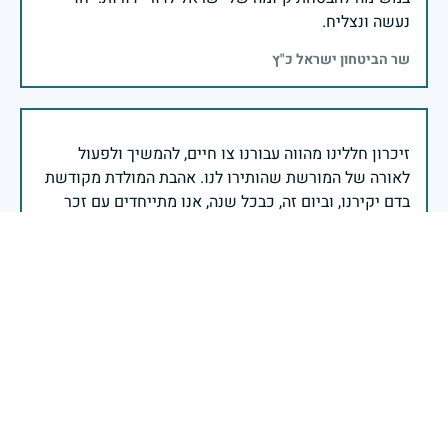
נעשה ונצליח.
שר הביטחון ישראל כ"ץ
זיכרון חללינו מהווה עבורנו צו חיים, להמשיך ולפעול
לאורה של המורשת שהותירו לנו. אהבת המולדת מקודשת
בדם יקירנו, וביום זה, כבכל שנה, אנו מתייחדים עם זכר
חללינו, אשר נפלו במערכות ישראל למען עצמאותה
וחוסנה של מדינת ישראל.
רב ניצב יעקב שבתאי- המפקח הכללי של משטרת ישראל
כבוד להיות חלק ממשפחתך. יהי זכרך ברוך.
כפיר אוהב ציון
|
12 במאי 2024
דיווח