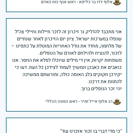
אלוף דדו בר כליפא - ראש אגף כוח האדם
אני מתכבד להדליק נר זיכרון זה לזכר חיילות וחיילי צה״ל
שנפלו במערכות ישראל. ציון יום הזיכרון לאחר שנתיים
של מלחמה, מחדד את גודל האחריות המוטלת על כתפינו –
משפחות יקרות, אין די מילים שיוכלו למלא את החסר. אנו
כואבים את כאבכן ונמשיך לעמוד לצידכן כל העת. דעו כי
יקירכן חקוקים בלב האומה כולה, ומורשתם ממשיכה
יהי זכר הנופלים ברוך.
רב אלוף אייל זמיר - ראש המטה הכללי