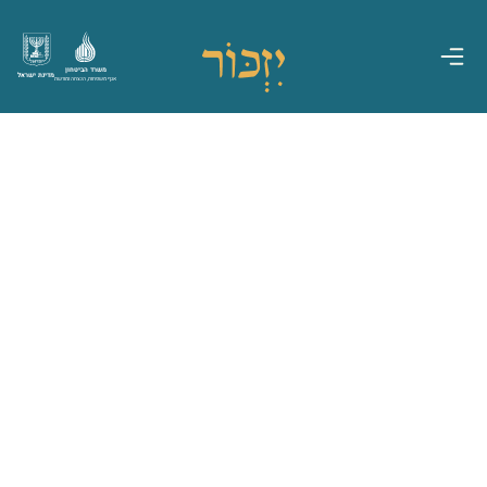
משרד הביטחון
מדינת ישראל
אגף משפחות, הנצחה ומורשת