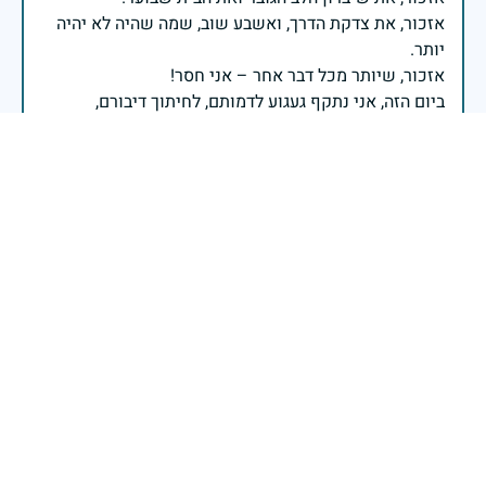
אזכור, את צדקת הדרך, ואשבע שוב, שמה שהיה לא יהיה
ביום הזה, אני נתקף געגוע לדמותם, לחיתוך דיבורם,
ומדליק נר לזיכרון דרכם ומורשתם!
אלוף דדו בר כליפא - ראש אגף כוח האדם בצה"ל
בכאב, בהצדעה ובתקווה אני מתכבד להדליק נר זיכרון זה.
השנה, כשאנו נלחמים במלחמה ארוכה, רב זירתית וצודקת,
הזיכרון נושא משמעות עמוקה. ביום זה נעצור ונתייחד עם
זכרם של טובי בנינו ובנותינו שנפלו בהגנה על המדינה.
מורשתם היא המצפן שמתווה את דרכינו, והיא המעניקה