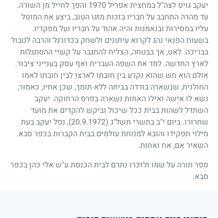
יעקב גויס לצה"ל במחצית אפריל
1970
והפך לחייל מן השורה.
עד מהרה התחבב על חבריו בזכות מזגו הטוב, ביצע את המוטל
עליו במסירות ובנאמנות והיה אהוד על חבריו ועל מפקדיו.
בשעות הפנאי נהג לקרוא עיתונים ולשחק בכדורגל והרבה לטבול
בבריכה. לאט, אך בבטחה, הצליח להתגבר על קשיי ההסתגלות
לארץ החדשה. למד את השפה העברית ואף עסק בענייני ציבור.
אולם הוא חש שהוא נקרע בין חובתו לארצו לבין חובתו לאמו
החולנית, שנשארה בודדה בביתה ללא תומך, שכן אחיו, כאמור,
נשא לו אישה ואילו האחות נשארה בפרס הרחוקה. יעקב
השתדל לשהות בבית ככל שיכול וביקש להקדים את מועד
שחרורו. ביום י"ב בתשרי תשל"ג
(20.9.1972)
, נפל יעקב בעת
מילוי תפקידו והובא למנוחת עולמים בבית הקברות בכפר סבא.
השאיר אם, אח ואחות.
ספר תורה על שמו ולזכרו נתרם לבית הכנסת ע"ש אלי כהן בכפר
סבא.