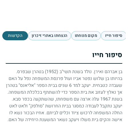
סיפור חייו
מקום מנוחתו
הנצחתו באתרי זיכרון
הקדשות
סיפור חייו
בן אברהם ואירן. נולד בשנת תשי"ב
(1952)
בטהרן שבפרס.
בהיותו בן שלוש נפטר אביו ועול פרנסת המשפחה נפל על האם
שעבדה כטבחית. יעקב למד
6
שנים בבית הספר "אליאנס" בטהרן
אך נאלץ לעזוב את בית הספר כדי להשתתף בכלכלת המשפחה.
בשנת
1967
עלה ארצה עם משפחתו, שהשתקעה בכפר סבא.
יעקב נתקבל לעבודה כמסגר בבית החרושת "סולפק" ולאט לאט
החלה המשפחה לרכוש ציוד וכלים לביתם. אחיו הבכור נשא לו
אישה והקים בית משלו ויעקב נשאר המשענת היחידה של האם.