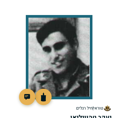
93229
טוראי
חיל רגלים
יעקב טהוויליאן