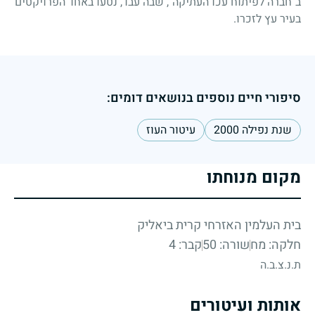
ב"חברה לפיתוח עכו העתיקה", שבה עבד, נטעו באחד הפרויקטים
בעיר עץ לזכרו.
סיפורי חיים נוספים בנושאים דומים:
שנת נפילה 2000
עיטור העוז
מקום מנוחתו
בית העלמין האזרחי קרית ביאליק
חלקה: מח
שורה: 50
קבר: 4
ת.נ.צ.ב.ה
אותות ועיטורים