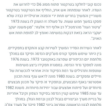
נכנס קובי לחלקה בטרקטור פתוח מסוג D6 כדי לחרוש את
השדה. לאחר שנפתחה אש אויב, החליף את הטרקטור בטרקטור
משוריין והמשיך בחריש תחת ירי והפגזה ארטילרית כבדה שלא
פסקו במשך חמש שעות. על פעולה זו הוענק לו בשנת 1973
"עיטור העוז" מהרמטכ"ל רב-אלוף דוד אלעזר: "סגן-משנה יעקב
יעקבי הראה בזאת דבקות במשימה ואומץ לב למופת תחת אש
האויב".
לאחר השירות הסדיר המשיך לשירות קבע והתקדם בתפקידים.
בין היתר שימש מפקד קורס מש"קים הנדסה ופיקד גם במהלך
מלחמת יום הכיפורים שפרצה באוקטובר 1973. בשנת 1976
מונה למפקד גדוד הנדסה. במסגרת תפקידו ביצע משימות
שוטפות ותרגילים עד רמת הפיקוד והיה אחראי להכשרות של
חיילים ומפקדים. בשנת 1980 מונה לראש ענף צוות תכנון
אסטרטגי באגף המבצעים, ובתפקיד זה פיקד על תכנון מבצעים
מיוחדים ועל פיתוח אמצעים עבור יחידות מיוחדות. משנת 1982
עד שנת 1985 שימש קצין הנדסה בפיקוד הצפון וקיבל אחריות
על בניית מערך הביצורים בגבול לבנון וברמת הגולן. במהלך
מלחמת לבנון הראשונה שפרצה ביוני 1982 פיקד על מערך צמ"ה