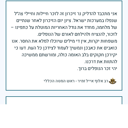
אני מתכבד להדליק נר זיכרון זה לזכר חיילות וחיילי צה״ל
שנפלו במערכות ישראל. ציון יום הזיכרון לאחר שנתיים
של מלחמה, מחדד את גודל האחריות המוטלת על כתפינו –
משפחות יקרות, אין די מילים שיוכלו למלא את החסר. אנו
כואבים את כאבכן ונמשיך לעמוד לצידכן כל העת. דעו כי
יקירכן חקוקים בלב האומה כולה, ומורשתם ממשיכה
יהי זכר הנופלים ברוך.
רב אלוף אייל זמיר - ראש המטה הכללי
שימור זכרם של חללי מערכות ישראל הינו נתיב פועלנו