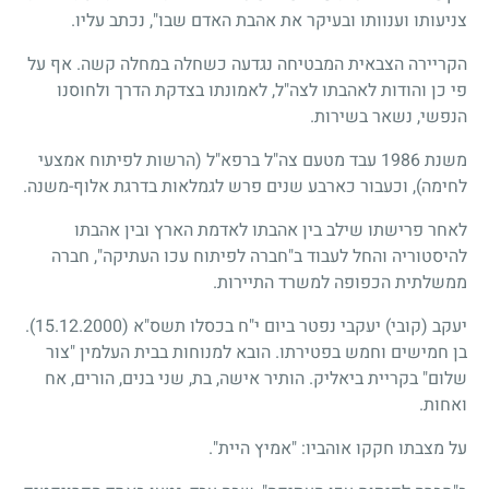
צניעותו וענוותו ובעיקר את אהבת האדם שבו", נכתב עליו.
הקריירה הצבאית המבטיחה נגדעה כשחלה במחלה קשה. אף על
פי כן והודות לאהבתו לצה"ל, לאמונתו בצדקת הדרך ולחוסנו
הנפשי, נשאר בשירות.
משנת 1986 עבד מטעם צה"ל ברפא"ל (הרשות לפיתוח אמצעי
לחימה), וכעבור כארבע שנים פרש לגמלאות בדרגת אלוף-משנה.
לאחר פרישתו שילב בין אהבתו לאדמת הארץ ובין אהבתו
להיסטוריה והחל לעבוד ב"חברה לפיתוח עכו העתיקה", חברה
ממשלתית הכפופה למשרד התיירות.
יעקב (קובי) יעקבי נפטר ביום י"ח בכסלו תשס"א
(15.12.2000)
.
בן חמישים וחמש בפטירתו. הובא למנוחות בבית העלמין "צור
שלום" בקריית ביאליק. הותיר אישה, בת, שני בנים, הורים, אח
ואחות.
על מצבתו חקקו אוהביו: "אמיץ היית".