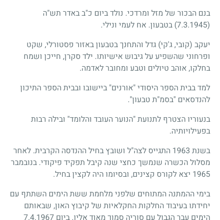
בנם הבכור של מזל ומרדכי. נולד ביום כ"ב באדר תש"ה
(7.3.1945)
בטבעון. אח לעמי ונילי.
יעקב (קובי, ג'קי) גדל והתחנך בטבעון באזור פסטורלי, שקט
ופרחוני שהשפיע על גיבוש אישיותו. ילד סקרן, חייכן ושמח
בחלקו, אוהב טיולים וטבע ומחובר לאדמה.
למד בבית הספר היסודי "אורנים" ביישובו ובבית הספר התיכון
להנדסאים "בסמ"ת טבעון".
בנעוריו הצטרף לתנועת "הנוער העובד והלומד" ובילה רבות
בפעילויותיה.
בשנת 1963 התגייס לצה"ל ושובץ בחיל ההנדסה הקרבית. לאחר
מסלול הכשרה שנמשך כחצי שנה קיבל תפקיד פיקודי. בנובמבר
1965 יצא לקורס קצינים, ובסיומו היה לקצין בחיל.
בימי ההמתנה המתוחים שלפני מלחמת ששת הימים השתתף עם
יחידתו בעיבוד החלקות החקלאיות של קיבוץ האון, שבאותם
הימים עבר הגבול עם סוריה סמוך מאוד אליו. ביום 7.4.1967