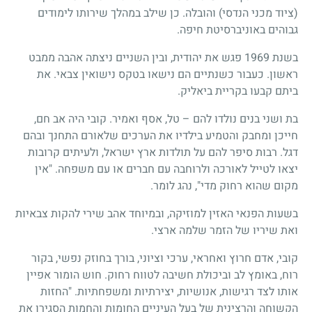
(ציוד מכני הנדסי) והובלה. כן שילב במהלך שירותו לימודים
גבוהים באוניברסיטת חיפה.
בשנת 1969 פגש את יהודית, ובין השניים ניצתה אהבה ממבט
ראשון. כעבור כשנתיים הם נישאו בטקס נישואין צבאי. את
ביתם קבעו בקריית ביאליק.
בת ושני בנים נולדו להם – טל, אסף ואמיר. קובי היה אב חם,
חייכן ומחבק והטמיע בילדיו את הערכים שלאורם התחנך ובהם
דגל. רבות סיפר להם על תולדות ארץ ישראל, ולעיתים קרובות
יצאו לטייל לאורכה ולרוחבה עם חברים או עם משפחה. "אין
מקום שהוא רחוק מדי", נהג לומר.
בשעות הפנאי האזין למוזיקה, ובמיוחד אהב שירי להקות צבאיות
ואת שיריו של הזמר שלמה ארצי.
קובי, אדם חרוץ ואחראי, ערכי וציוני, בורך בחוזק נפשי, בקור
רוח, באומץ לב וביכולת חשיבה לטווח רחוק. חוש הומור אפיין
אותו לצד רגישות, אנושיות, יצירתיות ומשפחתיות. "החזות
הקשוחה והרצינית של בעל העיניים החומות והחמות הסגירו את