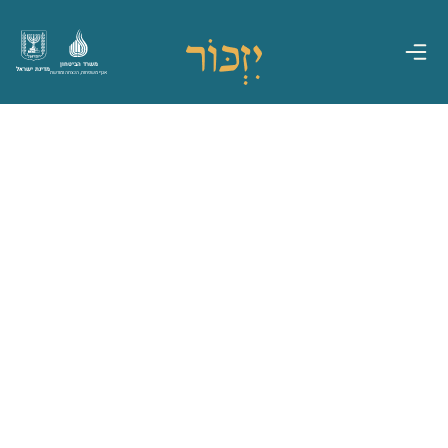
משרד הביטחון
מדינת ישראל
אגף משפחות, הנצחה ומורשת