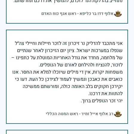
נתחייב בהדלקת הנר לזכרם, להמשיך את דרכם ומורשתם.
אלוף דדו בר כליפא - ראש אגף כוח האדם
אני מתכבד להדליק נר זיכרון זה לזכר חיילות וחיילי צה״ל
שנפלו במערכות ישראל. ציון יום הזיכרון לאחר שנתיים
של מלחמה, מחדד את גודל האחריות המוטלת על כתפינו –
משפחות יקרות, אין די מילים שיוכלו למלא את החסר. אנו
כואבים את כאבכן ונמשיך לעמוד לצידכן כל העת. דעו כי
יקירכן חקוקים בלב האומה כולה, ומורשתם ממשיכה
יהי זכר הנופלים ברוך.
רב אלוף אייל זמיר - ראש המטה הכללי