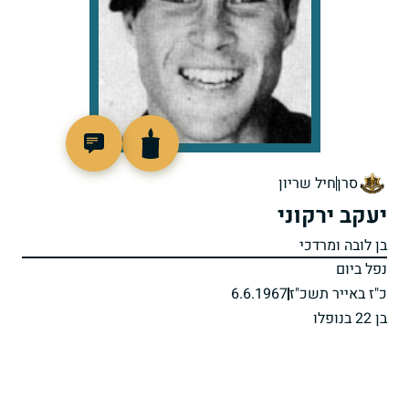
47186
סרן
חיל שריון
יעקב ירקוני
בן לובה ומרדכי
נפל ביום
כ"ז באייר תשכ"ז
6.6.1967
בן 22 בנופלו