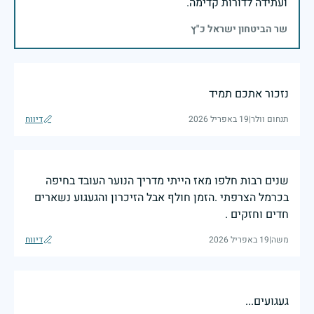
ועתידה לדורות קדימה.
שר הביטחון ישראל כ"ץ
נזכור אתכם תמיד
תנחום וולר
|
19 באפריל 2026
דיווח
שנים רבות חלפו מאז הייתי מדריך הנוער העובד בחיפה
בכרמל הצרפתי .הזמן חולף אבל הזיכרון והגעגוע נשארים
חדים וחזקים .
משה
|
19 באפריל 2026
דיווח
געגועים...