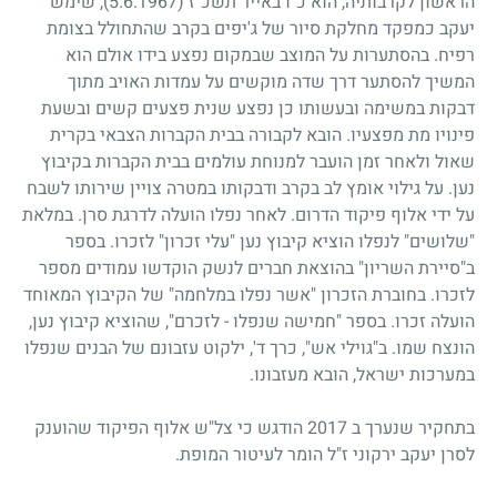
הראשון לקרבותיה, הוא כ"ו באייר תשכ"ז
(5.6.1967)
, שימש
יעקב כמפקד מחלקת סיור של ג'יפים בקרב שהתחולל בצומת
רפיח. בהסתערות על המוצב שבמקום נפצע בידו אולם הוא
המשיך להסתער דרך שדה מוקשים על עמדות האויב מתוך
דבקות במשימה ובעשותו כן נפצע שנית פצעים קשים ובשעת
פינויו מת מפצעיו. הובא לקבורה בבית הקברות הצבאי בקרית
שאול ולאחר זמן הועבר למנוחת עולמים בבית הקברות בקיבוץ
נען. על גילוי אומץ לב בקרב ודבקותו במטרה צויין שירותו לשבח
על ידי אלוף פיקוד הדרום. לאחר נפלו הועלה לדרגת סרן. במלאת
"שלושים" לנפלו הוציא קיבוץ נען "עלי זכרון" לזכרו. בספר
ב"סיירת השריון" בהוצאת חברים לנשק הוקדשו עמודים מספר
לזכרו. בחוברת הזכרון "אשר נפלו במלחמה" של הקיבוץ המאוחד
הועלה זכרו. בספר "חמישה שנפלו - לזכרם", שהוציא קיבוץ נען,
הונצח שמו. ב"גוילי אש", כרך ד', ילקוט עזבונם של הבנים שנפלו
במערכות ישראל, הובא מעזבונו.
בתחקיר שנערך ב 2017 הודגש כי צל"ש אלוף הפיקוד שהוענק
לסרן יעקב ירקוני ז"ל הומר לעיטור המופת.