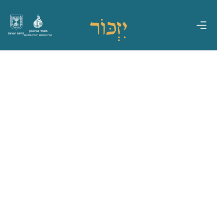
משרד הביטחון
מדינת ישראל
אגף משפחות, הנצחה ומורשת