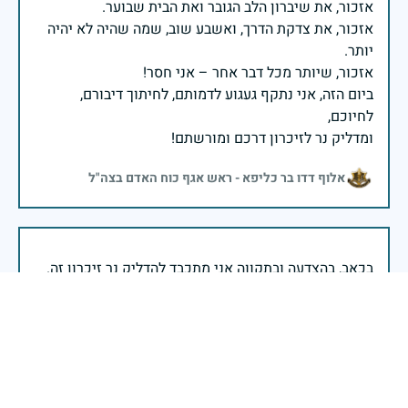
אזכור, את צדקת הדרך, ואשבע שוב, שמה שהיה לא יהיה
ביום הזה, אני נתקף געגוע לדמותם, לחיתוך דיבורם,
ומדליק נר לזיכרון דרכם ומורשתם!
אלוף דדו בר כליפא - ראש אגף כוח האדם בצה"ל
בכאב, בהצדעה ובתקווה אני מתכבד להדליק נר זיכרון זה.
השנה, כשאנו נלחמים במלחמה ארוכה, רב זירתית וצודקת,
הזיכרון נושא משמעות עמוקה. ביום זה נעצור ונתייחד עם
זכרם של טובי בנינו ובנותינו שנפלו בהגנה על המדינה.
מורשתם היא המצפן שמתווה את דרכינו, והיא המעניקה