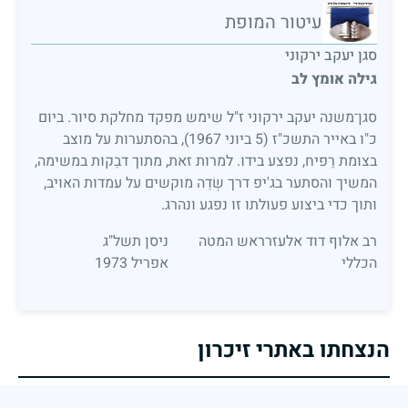
עיטור המופת
סגן יעקב ירקוני
גילה אומץ לב
סגן־משנה יעקב ירקוני ז"ל שימש מפקד מחלקת סיור. ביום
כ"ו באייר התשכ"ז (5 ביוני 1967), בהסתערות על מוצב
בצומת רַפיח, נפצע בידו. למרות זאת, מתוך דבֵקות במשימה,
המשיך והסתער בג'יפ דרך שְׂדֵה מוקשים על עמדות האויב,
ותוך כדי ביצוע פעולתו זו נפגע ונהרג.
רב אלוף דוד אלעזרראש המטה
ניסן תשל"ג
הכללי
אפריל 1973
הנצחתו באתרי זיכרון