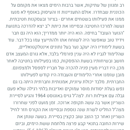
רב ומגוון של עתיקות, אשר ברבות הימים מצאו את מקומם על
הכוננית שבחדרו. אולם התעניינות זו והעיסוק באוסף לא מנעו
ממנו את פעילותו בשטחים אחרים - בציור ובעסקנות חטיבתית.
נעשה למרכז החטיבה ובסיימו את כיתת י"ב יצא להדרכה בתנועת
"הנוער העובד" בחיפה. הוא היה יותר ממדריך
;
הוא היה גם חבר
וידיד טוב שאפשר היה לשוחח אתו ולהתייעץ עמו בכל דבר. עוד
בשעת לימודיו היה יעקב נער בעל נתונים אינטלקטואליים,
שהלימוד לגביו לא היה ענין פורמלי בלבד, אלא גורם המעצב אדם
חושב ובשיחותיו בשעת ההפסקות, כמו בפעילותו בחטיבה לאחר
מכן, היו דבריו מעין פניה להכרה של חבריו לספסל ולמצפונם.
מובן שזמנו אחרי הלימודים והעבודה היו קודש לפעילותו
החברתית. מלבד יכולת עיונית, אמנותית וחברתית היתה בו גם
נפש בעלת יסודות מוסר עמוקים ואדיבות בלתי רגילה שלא פעם
גבלה עם אצילות רוח. לצה"ל גויס באוגוסט
1964
והגיע לסיירת
השריון אשר בה עשה תקופה ארוכה. זמן מועט לפני שחרורו
מצה"ל החליט לשרת שנה נוספת ובסיימו את הקורס חזר לחיל
השריון ואחר כך הוצב שוב כקצין בסיירת. בשעה שנתן את
שירות החובה בתנאי קבע פרצה מלחמת ששת הימים, וביום