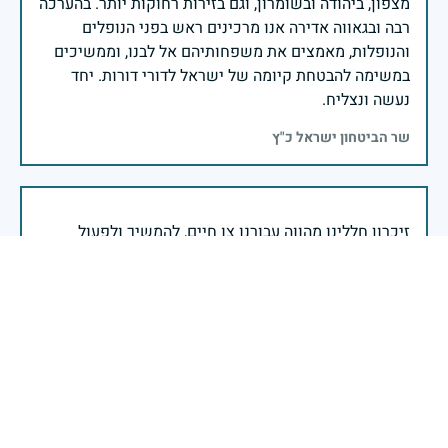
מצפון, ביהודה ובשומרון, וגם בזירות רחוקות יותר. בהערכה
רבה ובגאווה אדירה אנו מרכינים ראש בפני הנופלים
והנופלות, מאמצים את משפחותיהם אל לבנו, וממשיכים
במשימה להבטחת קיומה של ישראל לדורי דורות. יחד
נעשה ונצליח.
שר הביטחון ישראל כ"ץ
זיכרון חללינו מהווה עבורנו צו חיים, להמשיך ולפעול
לאורה של המורשת שהותירו לנו. אהבת המולדת מקודשת
בדם יקירנו, וביום זה, כבכל שנה, אנו מתייחדים עם זכר
חללינו, אשר נפלו במערכות ישראל למען עצמאותה
וחוסנה של מדינת ישראל.
רב ניצב יעקב שבתאי- המפקח הכללי של משטרת ישראל