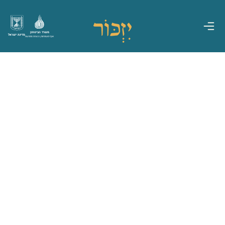
משרד הביטחון
מדינת ישראל
אגף משפחות, הנצחה ומורשת