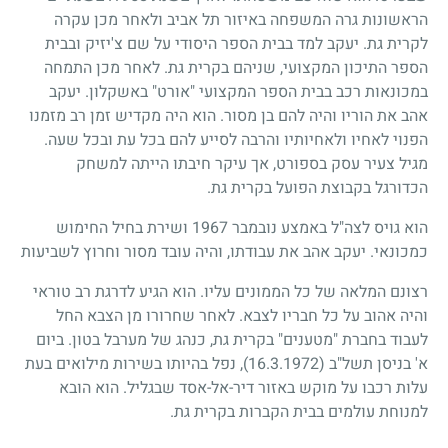
הראשונות גרה המשפחה באיזור תל אביב ולאחר מכן עקרה
לקרית גת. יעקב למד בבית הספר היסודי על שם צ'יזיק ובבית
הספר התיכון המקצועי, שניהם בקרית גת. לאחר מכן התמחה
במכונאות רכב בבית הספר המקצועי "אורט" באשקלון. יעקב
אהב את הוריו והיה להם בן מסור. הוא היה מקדיש זמן רב מזמנו
הפנוי לאחיו ולאחיותיו והרבה לסייע להם בכל עת ובכל שעה.
מגיל צעיר עסק בספורט, אך עיקר חיבתו הייתה למשחק
הכדורגל בקבוצת הפועל בקרית גת.
הוא גויס לצה"ל באמצע נובמבר
1967
ושירת בחיל החימוש
כמכונאי. יעקב אהב את עבודתו, והיה עובד מסור וחרוץ לשביעות
רצונם המלאה של כל הממונים עליו. הוא הגיע לדרגת רב טוראי
והיה אהוב על כל חבריו לצבא. לאחר שחרורו מן הצבא החל
לעבוד בחברת "מטענים" בקרית גת, כנהג של מערבל בטון. ביום
א' בניסן תשל"ב
(16.3.1972)
, נפל בהיותו בשירות מילואים בעת
עלות רכבו על מוקש באזור דיר-אל-אסד שבגליל. הוא הובא
למנוחת עולמים בבית הקברות בקרית גת.