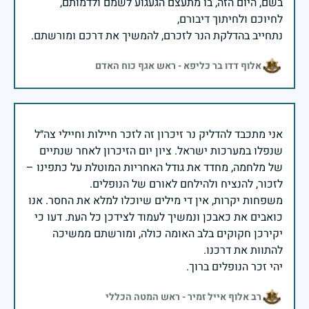
בשם, היום הזה, בו מתעצם הגעגוע לשמם ולדמותם,
נתחייב בהדלקת הנר לזכרם, להמשיך את דרכם ומורשתם.
אלוף דדו בר כליפא - ראש אגף כוח האדם
אני מתכבד להדליק נר זיכרון זה לזכר חיילות וחיילי צה״ל
שנפלו במערכות ישראל. ציון יום הזיכרון לאחר שנתיים
של מלחמה, מחדד את גודל האחריות המוטלת על כתפינו –
משפחות יקרות, אין די מילים שיוכלו למלא את החסר. אנו
כואבים את כאבכן ונמשיך לעמוד לצידכן כל העת. דעו כי
יקירכן חקוקים בלב האומה כולה, ומורשתם ממשיכה
יהי זכר הנופלים ברוך.
רב אלוף אייל זמיר - ראש המטה הכללי