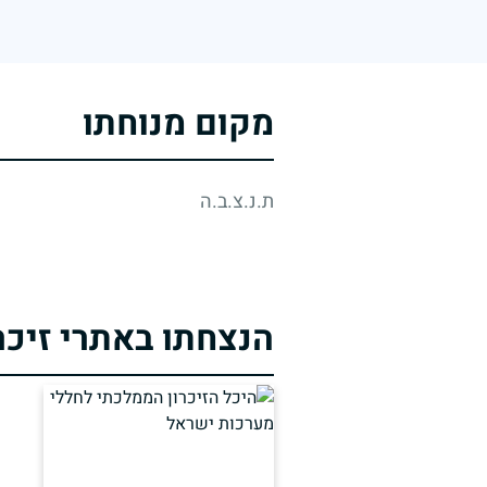
מקום מנוחתו
ת.נ.צ.ב.ה
הנצחתו באתרי זיכר