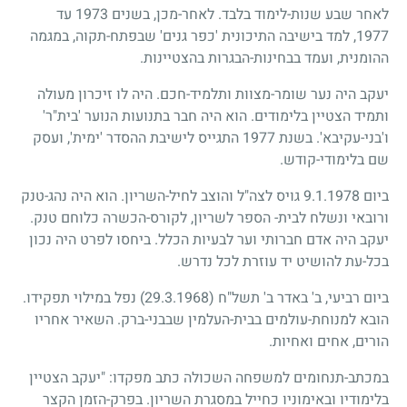
לאחר שבע שנות-לימוד בלבד. לאחר-מכן, בשנים
1973
עד
1977
, למד בישיבה התיכונית 'כפר גנים' שבפתח-תקוה, במגמה
ההומנית, ועמד בבחינות-הבגרות בהצטיינות.
יעקב היה נער שומר-מצוות ותלמיד-חכם. היה לו זיכרון מעולה
ותמיד הצטיין בלימודים. הוא היה חבר בתנועות הנוער 'בית"ר'
ו'בני-עקיבא'. בשנת
1977
התגייס לישיבת ההסדר 'ימית', ועסק
שם בלימודי-קודש.
ביום
9.1.1978
גויס לצה"ל והוצב לחיל-השריון. הוא היה נהג-טנק
ורובאי ונשלח לבית- הספר לשריון, לקורס-הכשרה כלוחם טנק.
יעקב היה אדם חברותי וער לבעיות הכלל. ביחסו לפרט היה נכון
בכל-עת להושיט יד עוזרת לכל נדרש.
ביום רביעי, ב' באדר ב' תשל"ח
(29.3.1968)
נפל במילוי תפקידו.
הובא למנוחת-עולמים בבית-העלמין שבבני-ברק. השאיר אחריו
הורים, אחים ואחיות.
במכתב-תנחומים למשפחה השכולה כתב מפקדו: "יעקב הצטיין
בלימודיו ובאימוניו כחייל במסגרת השריון. בפרק-הזמן הקצר