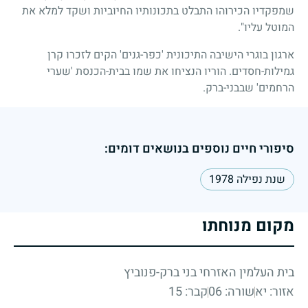
שמפקדיו הכירוהו התבלט בתכונותיו החיוביות ושקד למלא את
המוטל עליו".
ארגון בוגרי הישיבה התיכונית 'כפר-גנים' הקים לזכרו קרן
גמילות-חסדים. הוריו הנציחו את שמו בבית-הכנסת 'שערי
הרחמים' שבבני-ברק.
סיפורי חיים נוספים בנושאים דומים:
שנת נפילה 1978
מקום מנוחתו
בית העלמין האזרחי בני ברק-פנוביץ
אזור: יא
שורה: 06
קבר: 15