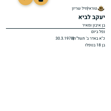
97653
טוראי
חיל שריון
יעקב לביא
בן איבון ומאיר
נפל ביום
כ"א באדר ב' תשל"ח
30.3.1978
בן 18 בנופלו