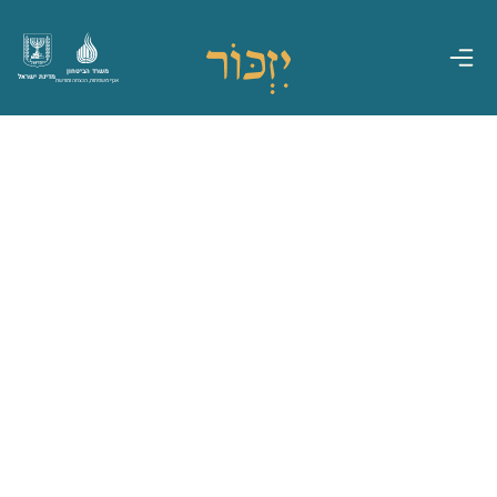
משרד הביטחון
מדינת ישראל
אגף משפחות, הנצחה ומורשת