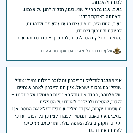
בשם, שבועת החייל שנשבענו, הזכות להגן על עצמנו,
בשם, היום הזה, בו מתעצם הגעגוע לשמם ולדמותם,
נתחייב בהדלקת הנר לזכרם, להמשיך את דרכם ומורשתם.
אלוף דדו בר כליפא - ראש אגף כוח האדם
אני מתכבד להדליק נר זיכרון זה לזכר חיילות וחיילי צה״ל
שנפלו במערכות ישראל. ציון יום הזיכרון לאחר שנתיים
של מלחמה, מחדד את גודל האחריות המוטלת על כתפינו –
משפחות יקרות, אין די מילים שיוכלו למלא את החסר. אנו
כואבים את כאבכן ונמשיך לעמוד לצידכן כל העת. דעו כי
יקירכן חקוקים בלב האומה כולה, ומורשתם ממשיכה