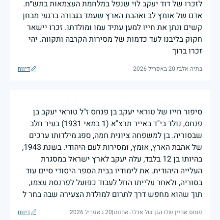
לזכרו של דוד יעקב לוי שנפל במלחמת העצמאות בתש״ח.
אדם של אומץ לב ואהבת הארץ שעמד בגבורה ברגעי מבחן
קשים ונתן את חייו למען עתיד עמו ומולדתו. זכרו יישאר
חקוק בליבנו לעד כדמות של מסירות הקרבה ותקווה. יהי
זכרו ברוך
בתיה אלבז
|
20 באפריל 2026
דיווח
סיפור חייו של טוראי יעקב בן פנחס ז"ל טוראי יעקב בן
פנחס, נולד בי"ד באייר תרצ"א (1 במאי 1931) בעיר חלב
שבסוריה. בן למשפחה ציונית חמה, ספג מילדותו ערכים
של אהבת הארץ, אומץ, ומסירות לעם היהודי. בשנת 1943,
בהיותו בן 12 בלבד, עלה יעקב לארץ ישראל במסגרת
העלייה היהודית. את לימודיו בבית הספר היסודי סיים עוד
בסוריה, ולאחר עלייתו החל לעבוד כפועל לפרנסת עצמו,
תוך שהוא מחפש דרך לתרום למולדת הצעירה שבה בחר ל
פנחס אחיין שלו הבן של אדלה אחותו
|
20 באפריל 2026
דיווח