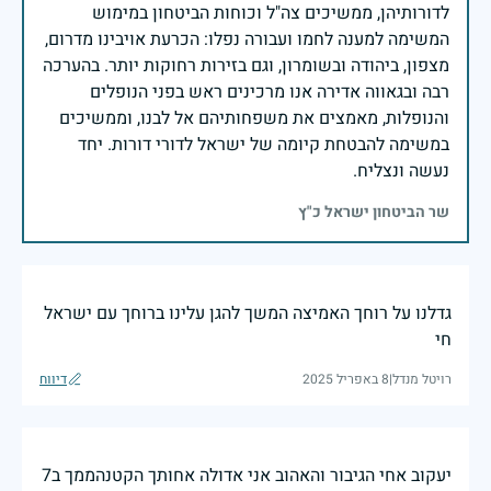
לדורותיהן, ממשיכים צה"ל וכוחות הביטחון במימוש
המשימה למענה לחמו ועבורה נפלו: הכרעת אויבינו מדרום,
מצפון, ביהודה ובשומרון, וגם בזירות רחוקות יותר. בהערכה
רבה ובגאווה אדירה אנו מרכינים ראש בפני הנופלים
והנופלות, מאמצים את משפחותיהם אל לבנו, וממשיכים
במשימה להבטחת קיומה של ישראל לדורי דורות. יחד
נעשה ונצליח.
שר הביטחון ישראל כ"ץ
גדלנו על רוחך האמיצה המשך להגן עלינו ברוחך עם ישראל
חי
רויטל מנדל
|
8 באפריל 2025
דיווח
יעקוב אחי הגיבור והאהוב אני אדולה אחותך הקטנהממך ב7