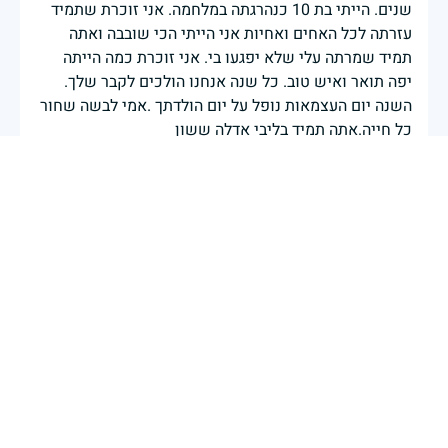
שנים. הייתי בת 10 כנהרגתה במלחמה. אני זוכרת שתמיד
עזרתה לכל האחים ואחיות אני הייתי הכי שובבה ואתה
תמיד שמרתה עלי שלא יפגעו בי. אני זוכרת כמה הייתה
יפה תואר ואיש טוב. כל שנה אנחנו הולכים לקבר שלך.
השנה יום העצמאות נופל על יום הולדתך .אמי לבשה שחור
כל חייה.אתה תמיד בליבי אדלה ששון
אדלה לוי ששון
|
8 באפריל 2025
דיווח
בן 17 מסר את חייו למען הקמת מדינת היהודיים יהיה זכרו
ברוך. ונשמתו בגן עדן.א מ ן ... דוד יעקוב שלא הכרתי...
יעקוב ששון בן אדל ואברהם ז"ל
|
13 במאי 2024
דיווח
זיכרון חללינו מהווה עבורנו צו חיים, להמשיך ולפעול
לאורה של המורשת שהותירו לנו. אהבת המולדת מקודשת