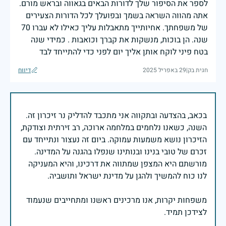
לספר את הסיפור שלך לדורות הבאים בגאווה ובראש מורם.
אתה מהווה השראה בשמך ובפועלך לכל הדורות הצעירים
של משפחתך. אחיותייך מתאבלות עליך כאילו לא עברו 70
שנה. הן בוכות, מנשקות את קברך וכואבות . כמידי שנה
בטח פיני לוקח אותן אליך יום לפני כדי להתייחד לבד
חגית בק
|
29 באפריל 2025
דיווח
בכאב, בהצדעה ובתקווה אני מתכבד להדליק נר זיכרון זה.
השנה, כשאנו נלחמים במלחמה ארוכה, רב זירתית וצודקת,
הזיכרון נושא משמעות עמוקה. ביום זה נעצור ונתייחד עם
זכרם של טובי בנינו ובנותינו שנפלו בהגנה על המדינה.
מורשתם היא המצפן שמתווה את דרכינו, והיא המעניקה
משפחות יקרות, אנו מרכינים ראשנו ומתחייבים שנעמוד