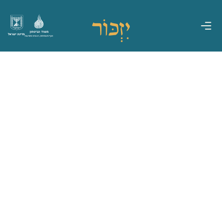
משרד הביטחון
מדינת ישראל
אגף משפחות, הנצחה ומורשת