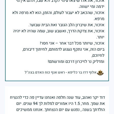
אזכור, את אלו שיצאו עימי לקרב ולא שבו, ולהם אין מי
אזכור, שהכאב לא יעבור לעולם, והזמן, הוא לא מרפה ולא
אזכור, את צדקת הדרך, ואשבע שוב, שמה שהיה לא יהיה
ביום הזה, אני נתקף געגוע לדמותם, לחיתוך דיבורם,
ומדליק נר לזיכרון דרכם ומורשתם!
אלוף דדו בר כליפא - ראש אגף כוח האדם בצה"ל
דוד יקר ואהוב, עוד שנה חלפה ואנחנו עדיין פה כדי להנציח
את שמך. מחר, 1.5 היו אמורים למלות לך 94 שנים. יום
הולדתך בשנה , נפגש עם יום הנצחתך. אנחנו ממשיכים