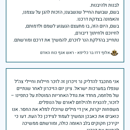
בשם, שבועת החייל שנשבענו, הזכות להגן על עצמנו,
בשם, היום הזה, בו מתעצם הגעגוע לשמם ולדמותם,
נתחייב בהדלקת הנר לזכרם, להמשיך את דרכם ומורשתם.
אלוף דדו בר כליפא - ראש אגף כוח האדם
אני מתכבד להדליק נר זיכרון זה לזכר חיילות וחיילי צה״ל
שנפלו במערכות ישראל. ציון יום הזיכרון לאחר שנתיים
של מלחמה, מחדד את גודל האחריות המוטלת על כתפינו –
משפחות יקרות, אין די מילים שיוכלו למלא את החסר. אנו
כואבים את כאבכן ונמשיך לעמוד לצידכן כל העת. דעו כי
יקירכן חקוקים בלב האומה כולה, ומורשתם ממשיכה