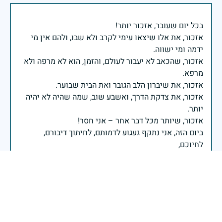
אזכור, את אלו שיצאו עימי לקרב ולא שבו, ולהם אין מי
אזכור, שהכאב לא יעבור לעולם, והזמן, הוא לא מרפה ולא
אזכור, את צדקת הדרך, ואשבע שוב, שמה שהיה לא יהיה
ביום הזה, אני נתקף געגוע לדמותם, לחיתוך דיבורם,
ומדליק נר לזיכרון דרכם ומורשתם!
אלוף דדו בר כליפא - ראש אגף כוח האדם בצה"ל