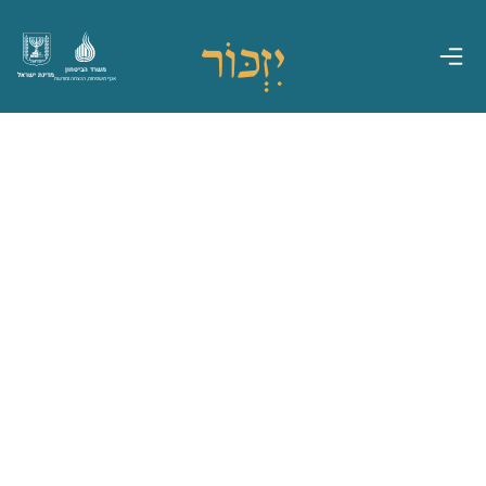
משרד הביטחון
מדינת ישראל
אגף משפחות, הנצחה ומורשת