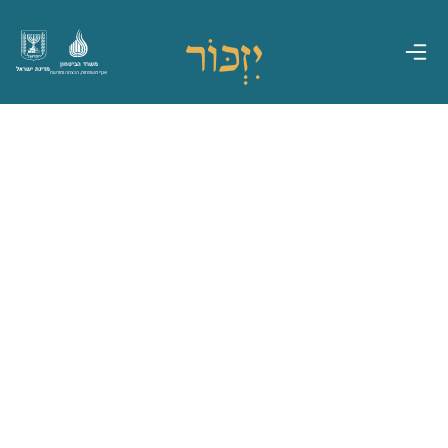
משרד הביטחון
מדינת ישראל
אגף משפחות, הנצחה ומורשת