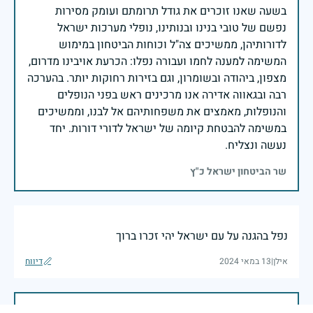
בשעה שאנו זוכרים את גודל תרומתם ועומק מסירות
נפשם של טובי בנינו ובנותינו, נופלי מערכות ישראל
לדורותיהן, ממשיכים צה"ל וכוחות הביטחון במימוש
המשימה למענה לחמו ועבורה נפלו: הכרעת אויבינו מדרום,
מצפון, ביהודה ובשומרון, וגם בזירות רחוקות יותר. בהערכה
רבה ובגאווה אדירה אנו מרכינים ראש בפני הנופלים
והנופלות, מאמצים את משפחותיהם אל לבנו, וממשיכים
במשימה להבטחת קיומה של ישראל לדורי דורות. יחד
נעשה ונצליח.
שר הביטחון ישראל כ"ץ
נפל בהגנה על עם ישראל יהי זכרו ברוך
אילן
|
13 במאי 2024
דיווח