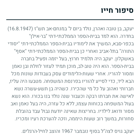
סיפור חייו
יעקב, בן טובה ואהרן, נולד ביום ל' במנחם-אב תש"ז
(16.8.1947)
בחדרה. הוא למד בבית-הספר הממלכתי-דתי "בר-אילן"
בכפר-סבא, המשיך את לימודיו בבית-הספר הממלכתי-דתי "יסודי
התורה" בתל-אביב ואחרי כן בבית-הספר הממלכתי-דתי "אסף"
באשקלון. יעקב היה תלמיד חרוץ, בעל יזמה ופעיל בחברה
בבית-הספר. הוא היה טוב-לב, מוכן תמיד לעזור לזולת ובן נאמן
ומסור להוריו. אחרי שעות-הלימודים עסק בעבודות שונות מכל
הבא ליד, כדי לסייע להוריו בפרנסת המשפחה. מטבעו היה עליז,
חברותי ואהוב על כל מי שהכירו. כשהיה בן תשע-עשרה נשא
לאישה את חברתו רבקה וכעבור שנה נולד בנו בכורו. הוא נשא
בעול המשפחה בכוחות עצמו, ללא כל עזרה, היה בעל נאמן ואב
מסור ודואג לילדיו. בחריצות שאינה יודעת גבול עבד בהובלת
סחורות, במשך רוב שעות היממה, וזכה להערכת רעיו ומכריו.
יעקב גויס לצה"ל בסוף נובמבר
1967
והוצב לחיל-הרגלים.