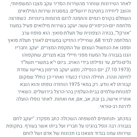
לאחר הטירונות שוחרר מהשירות הסדיר עקב מצבו המשפחתי,
והוצב ליחידה בחטיבת ירושלים. במסגרת שירות המילואים
השתלם בקורס רגמים והתמנה לרגם מרגמות בינוניות. כשפרצה
מלחמת יום-הכיפורים עשה יעקב בשירות מילואים פעיל במעוז
"אורקל", בגזרה הצפונית של תעלת-סואץ. הוא סופח ערב
המלחמה לגדוד
68
, שחייליו החזיקו במעוזים לאורך תעלת סואץ
וספגו את הנחשול העצום של התקפת המצרים. יעקב וחבריו
הגנו בגבורה על המעוז מפני חיילי צבא מצרים, שתקפוהו
גלים-גלים, עד נפילתו בידי האויב. ביום י"א בתשרי תשל"ד
(7.10.1973)
, יום הנפילה, נפגע יעקב מרימון באיישו עמדת
לחימה ונהרג. תחילה הוכרז כנעדר ואחרי-כן כחלל שמקום
קבורתו לא נודע. רק במאי
1975
הוחזרה גופתו והוא הובא
למנוחת-עולמים בבית-העלמין בהר-הרצל בירושלים. השאיר
אחריו אישה, בן ובת, אב, אם, אח ואחות. לאחר נופלו הועלה
לדרגת רב-טוראי.
במכתב -תנחומים למשפחה השכולה כתב מפקדו: "יעקב לחם
בגבורה רבה ונפל בהגינו על חבריו ועל ביתו אשר בעורף. בתקופת
שירותו עמנו בגדוד מצאנו בו תכונות של אדם ושל לוחם