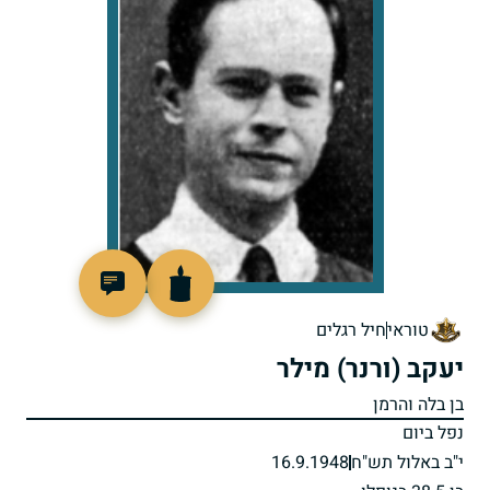
91377
טוראי
חיל רגלים
יעקב (ורנר) מילר
בן בלה והרמן
נפל ביום
י"ב באלול תש"ח
16.9.1948