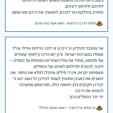
בשם, היום הזה, בו מתעצם הגעגוע לשמם ולדמותם,
נתחייב בהדלקת הנר לזכרם, להמשיך את דרכם ומורשתם.
אלוף דדו בר כליפא - ראש אגף כוח האדם
אני מתכבד להדליק נר זיכרון זה לזכר חיילות וחיילי צה״ל
שנפלו במערכות ישראל. ציון יום הזיכרון לאחר שנתיים
של מלחמה, מחדד את גודל האחריות המוטלת על כתפינו –
משפחות יקרות, אין די מילים שיוכלו למלא את החסר. אנו
כואבים את כאבכן ונמשיך לעמוד לצידכן כל העת. דעו כי
יקירכן חקוקים בלב האומה כולה, ומורשתם ממשיכה
יהי זכר הנופלים ברוך.
רב אלוף אייל זמיר - ראש המטה הכללי