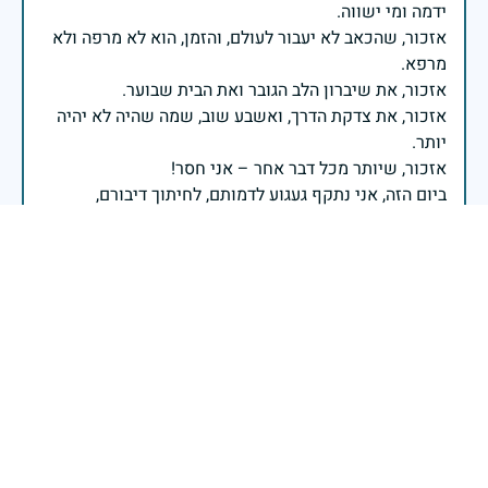
אזכור, שהכאב לא יעבור לעולם, והזמן, הוא לא מרפה ולא
אזכור, את צדקת הדרך, ואשבע שוב, שמה שהיה לא יהיה
ביום הזה, אני נתקף געגוע לדמותם, לחיתוך דיבורם,
ומדליק נר לזיכרון דרכם ומורשתם!
אלוף דדו בר כליפא - ראש אגף כוח האדם בצה"ל
בכאב, בהצדעה ובתקווה אני מתכבד להדליק נר זיכרון זה.
השנה, כשאנו נלחמים במלחמה ארוכה, רב זירתית וצודקת,
הזיכרון נושא משמעות עמוקה. ביום זה נעצור ונתייחד עם
זכרם של טובי בנינו ובנותינו שנפלו בהגנה על המדינה.