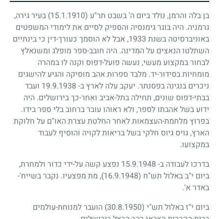
בן בלה והרמן, נולד ביום ה' בשבט תר"ע
(15.1.1910)
בעיר גירה,
גרמניה. היה בוגר גימנסיה והספיק לסיים את לימודי המשפטים
באוניברסיטה בשנת
1933
, אבל לא הוסמך כעורך-דין כי בינתיים
השתלטו הנאצים על המדינה. היה חובב-ספר מופלג ומשנאלץ
לבחור במקצוע מעשי, נעשה פועל-דפוס וקנה לו במהרה
מומחיות בסידור-יד. מלבד ספרות אהב מוסיקה והגיע להישגים
ניכרים בנגינה בפסנתר. יעקב עלה לארץ ב-
19.9.1938
ועבד
בבתי-דפוס שונים, תחילה בתל-אביב ואחר-כך בירושלים. היה
ידוע בשל אהבתו לספר, ולא ראוהו עובר ברחוב בלי ספר בידו.
בפרוץ מלחמת-העצמאות לאחר החלטת עצרת האו"ם על חלוקת
הארץ, גויס גיוס חלקי בשל בריאות לקויה והוסיף לעבוד
במקצועו.
בדרכו לעבודה ב-
15.9.1948
נפצע קשה על-ידי כדור ולמחרת,
ביום י"ב באלול תש"ח
(16.9.1948)
, מת מפצעיו. נקבר בשייח'-
באדר א'.
ביום י"ז באלול תש"י
(30.8.1950)
הועבר למנוחת-עולמים