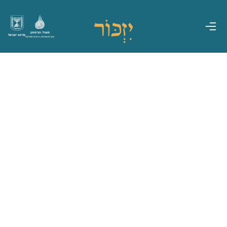
משרד הביטחון
מדינת ישראל
אגף משפחות, הנצחה ומורשת