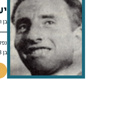
יע
בן 
נפל 
בן 38 בנופלו
44590