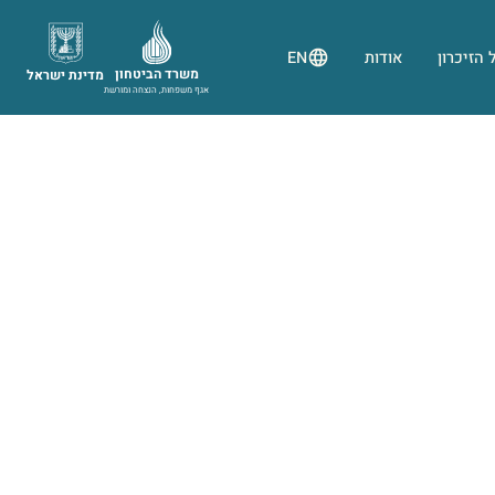
 הזיכרון
אודות
EN
משרד הביטחון
מדינת ישראל
אגף משפחות, הנצחה ומורשת