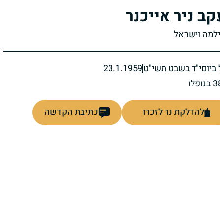
קב ניר אייכנר
וילמה וישראל
ביום
י"ד בשבט תשי"ט
23.1.1959
להדלקת נר לזכרו
כתיבת הקדשה