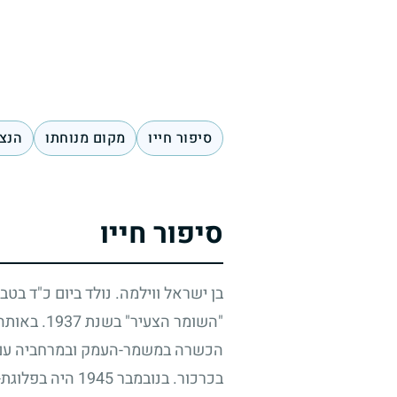
סיפור חייו
מקום מנוחתו
הנצח
סיפור חייו
בן ישראל ווילמה. נולד ביום כ"ד בט
"השומר הצעיר" בשנת
1937
. באותה
הכשרה במשמר-העמק ובמרחביה עם ג
בכרכור. בנובמבר
1945
היה בפלוגת-