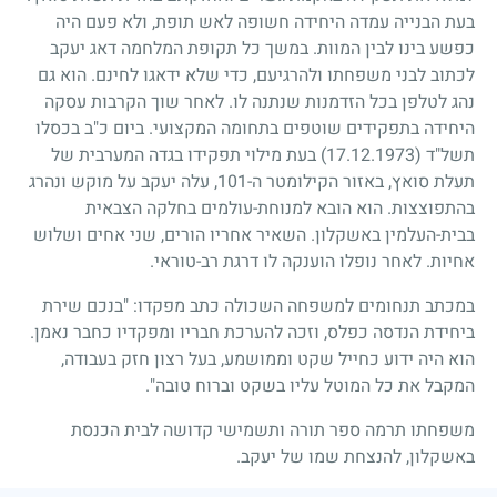
בעת הבנייה עמדה היחידה חשופה לאש תופת, ולא פעם היה
כפשע בינו לבין המוות. במשך כל תקופת המלחמה דאג יעקב
לכתוב לבני משפחתו ולהרגיעם, כדי שלא ידאגו לחינם. הוא גם
נהג לטלפן בכל הזדמנות שנתנה לו. לאחר שוך הקרבות עסקה
היחידה בתפקידים שוטפים בתחומה המקצועי. ביום כ"ב בכסלו
תשל"ד
(17.12.1973)
בעת מילוי תפקידו בגדה המערבית של
תעלת סואץ, באזור הקילומטר ה-
101
, עלה יעקב על מוקש ונהרג
בהתפוצצות. הוא הובא למנוחת-עולמים בחלקה הצבאית
בבית-העלמין באשקלון. השאיר אחריו הורים, שני אחים ושלוש
אחיות. לאחר נופלו הוענקה לו דרגת רב-טוראי.
במכתב תנחומים למשפחה השכולה כתב מפקדו: "בנכם שירת
ביחידת הנדסה כפלס, וזכה להערכת חבריו ומפקדיו כחבר נאמן.
הוא היה ידוע כחייל שקט וממושמע, בעל רצון חזק בעבודה,
המקבל את כל המוטל עליו בשקט וברוח טובה".
משפחתו תרמה ספר תורה ותשמישי קדושה לבית הכנסת
באשקלון, להנצחת שמו של יעקב.