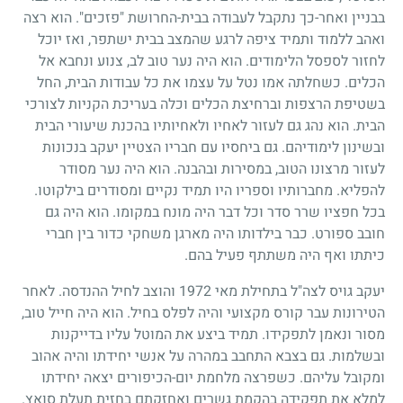
בבניין ואחר-כך נתקבל לעבודה בבית-החרושת "פזכים". הוא רצה
ואהב ללמוד ותמיד ציפה לרגע שהמצב בבית ישתפר, ואז יוכל
לחזור לספסל הלימודים. הוא היה נער טוב לב, צנוע ונחבא אל
הכלים. כשחלתה אמו נטל על עצמו את כל עבודות הבית, החל
בשטיפת הרצפות וברחיצת הכלים וכלה בעריכת הקניות לצורכי
הבית. הוא נהג גם לעזור לאחיו ולאחיותיו בהכנת שיעורי הבית
ובשינון לימודיהם. גם ביחסיו עם חבריו הצטיין יעקב בנכונות
לעזור מרצונו הטוב, במסירות ובהבנה. הוא היה נער מסודר
להפליא. מחברותיו וספריו היו תמיד נקיים ומסודרים בילקוטו.
בכל חפציו שרר סדר וכל דבר היה מונח במקומו. הוא היה גם
חובב ספורט. כבר בילדותו היה מארגן משחקי כדור בין חברי
כיתתו ואף היה משתתף פעיל בהם.
יעקב גויס לצה"ל בתחילת מאי
1972
והוצב לחיל ההנדסה. לאחר
הטירונות עבר קורס מקצועי והיה לפלס בחיל. הוא היה חייל טוב,
מסור ונאמן לתפקידו. תמיד ביצע את המוטל עליו בדייקנות
ובשלמות. גם בצבא התחבב במהרה על אנשי יחידתו והיה אהוב
ומקובל עליהם. כשפרצה מלחמת יום-הכיפורים יצאה יחידתו
למלא את תפקידה בהקמת גשרים ואחזקתם בחזית תעלת סואץ.