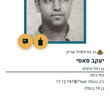
95897
רב טוראי
חיל שריון
יעקב סאסי
בן רחל וניסים
נפל ביום
כ"ב בכסלו תשל"ד
17.12.1973
בן 19 בנופלו