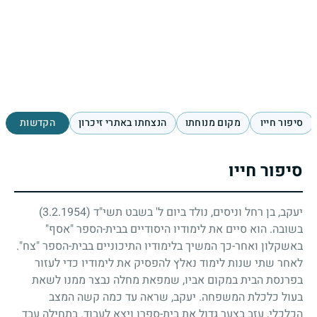
סיפור חייו
מקום מנוחתו
הנצחתו באתרי זיכרון
הקדשות
סיפור חייו
יעקב, בן רחל וניסים, נולד ביום ל' בשבט תשי"ד
(3.2.1954)
בשובה. הוא סיים את לימודיו היסודיים בבית-הספר "אסף"
באשקלון ואחר-כך המשיך בלימודיו התיכוניים בבית-הספר "צח".
לאחר שתי שנות לימוד נאלץ להפסיק את לימודיו כדי לעזור
בפרנסת הבית במקום אביו, שמפאת מחלה נבצר ממנו לשאת
בעול כלכלת המשפחה. יעקב, שראה עד כמה קשה המצב
הכלכלי, עזב בצער גדול את בית-ספרו ויצא לעבוד. בתחילה עבד