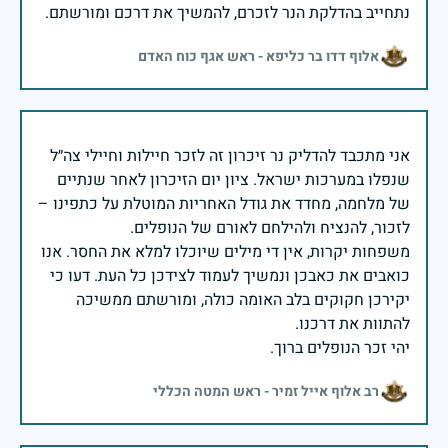
נתחייב בהדלקת הנר לזכרם, להמשיך את דרכם ומורשתם.
אלוף דדו בר כליפא - ראש אגף כוח האדם
אני מתכבד להדליק נר זיכרון זה לזכר חיילות וחיילי צה״ל
שנפלו במערכות ישראל. ציון יום הזיכרון לאחר שנתיים
של מלחמה, מחדד את גודל האחריות המוטלת על כתפינו –
משפחות יקרות, אין די מילים שיוכלו למלא את החסר. אנו
כואבים את כאבכן ונמשיך לעמוד לצידכן כל העת. דעו כי
יקירכן חקוקים בלב האומה כולה, ומורשתם ממשיכה
יהי זכר הנופלים ברוך.
רב אלוף אייל זמיר - ראש המטה הכללי