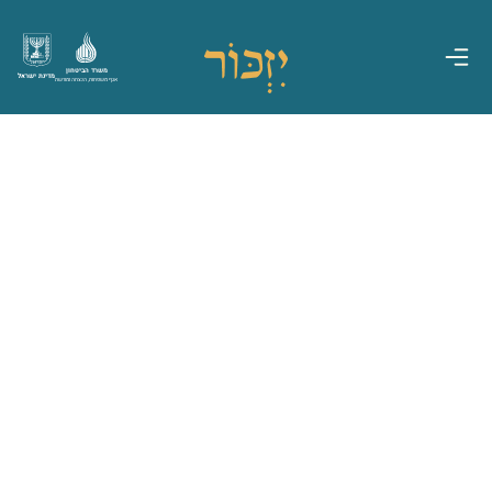
משרד הביטחון
מדינת ישראל
אגף משפחות, הנצחה ומורשת