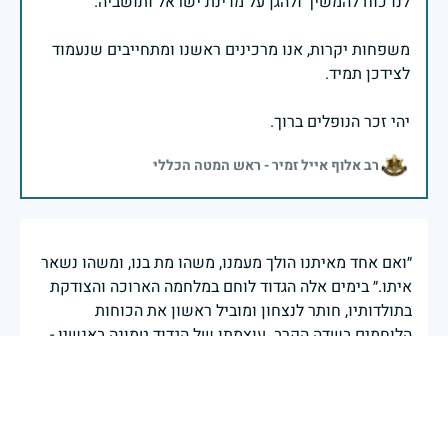
משפחות יקרות, אנו מרכינים ראשנו ומתחייבים שנעמוד
יהי זכר הנופלים ברוך.
רב אלוף אייל זמיר - ראש המטה הכללי
״ואם אחד מאיתנו הולך מעמנו, משהו מת בנו, ומשהו נשאר
איתו.״ בימים אלה הגדוד לוחם במלחמה הארוכה והצודקת
בתולדותיו, חותר לנצחון ומוביל ראשון את הכוחות
הלוחמים בשדה הקרב. עוצמתו של הגדוד טמונה באנשיו -
במפקדים, בלוחמים ובחייליו ובחיילותיו. במהלך השנים
איבדנו את הטובים שבאנשינו, אנשי דוגמה ומופת, סמל
למסירות ומחויבות לביצוע המשימה ולשמירה על ביטחון
עם ישראל. נדליק נר זכרון לזכרם ונמשיך את דרכנו לאורם.