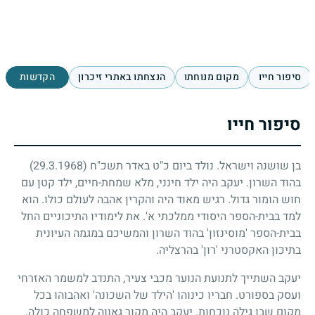
סיפור חייו
מקום מנוחתו
הנצחתו באתרי זיכרון
הקדשות
סיפור חייו
בן שושנה וישראל. נולד ביום כ"ט באדר תשכ"ח
(29.3.1968)
בהוד השרון. יעקב היה ילד חינני, מלא שמחת-חיים, ילד קטן עם
חוש הומור גדול. רגיש מאוד היה והקרין אהבה לעולם כולו. הוא
למד בבית-הספר היסודי ממלכתי א'. את לימודיו התיכוניים החל
בבית-הספר 'מוסינזון' בהוד השרון והמשיכם במגמה העיונית
בתיכון האקסטרני 'רון' בהרצליה.
יעקב השתייך לתנועת הנוער מכבי צעיר, התנדב למשמר האזרחי
ועסק בספורט. חבריו כינוהו 'הילד של השכונה' ואהבוהו בכל
מקום שבו גילה נוכחות. יעקב היה מקור גאווה למשפחה כולה.