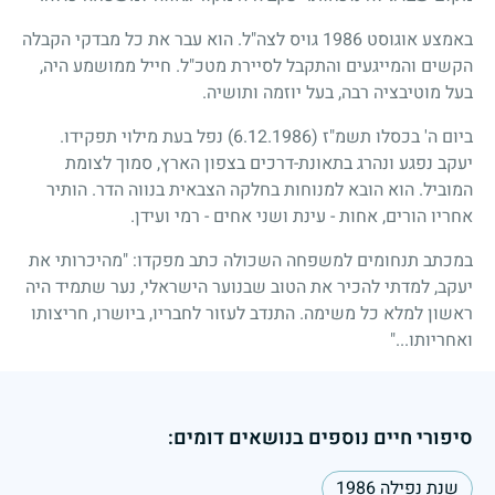
באמצע אוגוסט
1986
גויס לצה"ל. הוא עבר את כל מבדקי הקבלה
הקשים והמייגעים והתקבל לסיירת מטכ"ל. חייל ממושמע היה,
בעל מוטיבציה רבה, בעל יוזמה ותושיה.
ביום ה' בכסלו תשמ"ז
(6.12.1986)
נפל בעת מילוי תפקידו.
יעקב נפגע ונהרג בתאונת-דרכים בצפון הארץ, סמוך לצומת
המוביל. הוא הובא למנוחות בחלקה הצבאית בנווה הדר. הותיר
אחריו הורים, אחות - עינת ושני אחים - רמי ועידן.
במכתב תנחומים למשפחה השכולה כתב מפקדו: "מהיכרותי את
יעקב, למדתי להכיר את הטוב שבנוער הישראלי, נער שתמיד היה
ראשון למלא כל משימה. התנדב לעזור לחבריו, ביושרו, חריצותו
ואחריותו..."
סיפורי חיים נוספים בנושאים דומים:
שנת נפילה 1986