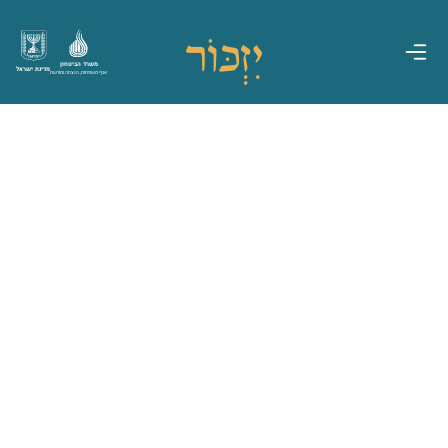
משרד הביטחון
מדינת ישראל
אגף משפחות, הנצחה ומורשת