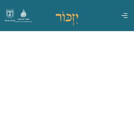
משרד הביטחון
מדינת ישראל
אגף משפחות, הנצחה ומורשת