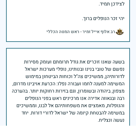
יהי זכר הנופלים ברוך.
רב אלוף אייל זמיר - ראש המטה הכללי
בשעה שאנו זוכרים את גודל תרומתם ועומק מסירות
נפשם של טובי בנינו ובנותינו, נופלי מערכות ישראל
לדורותיהן, ממשיכים צה"ל וכוחות הביטחון במימוש
המשימה למענה לחמו ועבורה נפלו: הכרעת אויבינו מדרום,
מצפון, ביהודה ובשומרון, וגם בזירות רחוקות יותר. בהערכה
רבה ובגאווה אדירה אנו מרכינים ראש בפני הנופלים
והנופלות, מאמצים את משפחותיהם אל לבנו, וממשיכים
במשימה להבטחת קיומה של ישראל לדורי דורות. יחד
נעשה ונצליח.
שר הביטחון ישראל כ"ץ