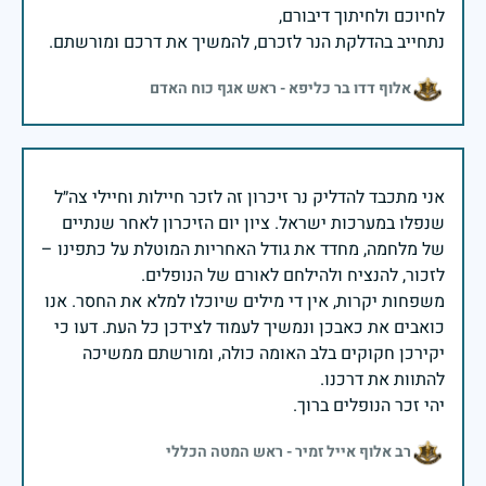
נתחייב בהדלקת הנר לזכרם, להמשיך את דרכם ומורשתם.
אלוף דדו בר כליפא - ראש אגף כוח האדם
אני מתכבד להדליק נר זיכרון זה לזכר חיילות וחיילי צה״ל
שנפלו במערכות ישראל. ציון יום הזיכרון לאחר שנתיים
של מלחמה, מחדד את גודל האחריות המוטלת על כתפינו –
משפחות יקרות, אין די מילים שיוכלו למלא את החסר. אנו
כואבים את כאבכן ונמשיך לעמוד לצידכן כל העת. דעו כי
יקירכן חקוקים בלב האומה כולה, ומורשתם ממשיכה
יהי זכר הנופלים ברוך.
רב אלוף אייל זמיר - ראש המטה הכללי