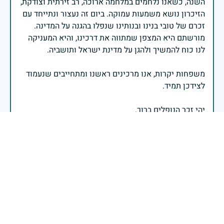
השנה, כשאנו נלחמים במלחמה ארוכה, רב זירתית וצודקת,
הזיכרון נושא משמעות עמוקה. ביום זה נעצור ונתייחד עם
זכרם של טובי בנינו ובנותינו שנפלו בהגנה על המדינה.
מורשתם היא המצפן שמתווה את דרכינו, והיא המעניקה
משפחות יקרות, אנו מרכינים ראשנו ומתחייבים שנעמוד
יהי זכר הנופלים ברוך.
רב אלוף אייל זמיר - ראש המטה הכללי
הדוד היחיד שלי שלא זכיתי להכיר
29 באפריל 2025
דיווח