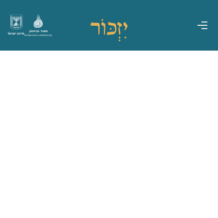
משרד הביטחון
מדינת ישראל
אגף משפחות, הנצחה ומורשת