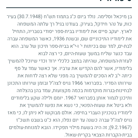
בן מיכאל וסלימה. נולד ביום כ"ג בתמוז תש"ח
(30.7.1948)
בעיר
כות, על נהר חידקל, בעירק. בעודנו בגיל רך עלתה המשפחה
לארץ. יעקב סיים את לימודיו בבית-ספר יסודי בטבריה, התחיל
את לימודיו התיכוניים שם, ובשנת
1936
, כאשר המשפחה עברה
לבת-ים, למד שם בכיתות י' ו-י"א בבית-ספר תיכון של ערב. הוא
עבד כנער שליח במשך שעות-היום, כי רצה לבוא
לעזרת-המשפחה, שהיתה במצב כלכלי ירוד וכדי שיוכל להמשיך
בלימודיו, אשר להם הקדיש את ערביו. אך כאשר עמד על סף
כיתה י"ב לא הסכים להמשיך בה מפני שלא רצה לדחות את
שירותו הסדיר. בפברואר
1966
גויס לצה"ל ובזמן שירותו התכונן
לבחינות-בגרות מוקדמות בכמה מקצועות, עמד בהן בהצלחה
ותיכנן לגמור אותן בפברואר
1967
. יומם ולילה שקע בלימודים
ולא ביטל את שעות-הפנאי, כי נשא את נפשו להמשיך את
לימודיו בטכניון העברי בחיפה. אולם מבוקשו לא ניתן לו, כי מאז
גויס לצה"ל עברה כשנה עד יום נפלו, הוא כ"ט בשבט תשכ"ז
(9.2.1967)
;
זה היה בשעת מילוי תפקידו. הובא למנוחת-עולמים
בבית-הקברות הצבאי בקרית-שאול.