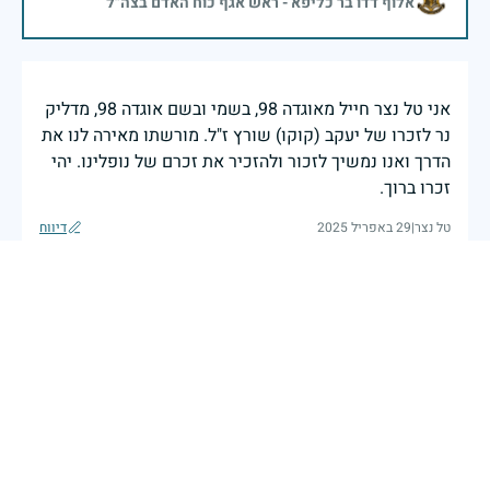
אלוף דדו בר כליפא - ראש אגף כוח האדם בצה"ל
אני טל נצר חייל מאוגדה 98, בשמי ובשם אוגדה 98, מדליק
נר לזכרו של יעקב (קוקו) שורץ ז"ל. מורשתו מאירה לנו את
הדרך ואנו נמשיך לזכור ולהזכיר את זכרם של נופלינו. יהי
זכרו ברוך.
טל נצר
|
29 באפריל 2025
דיווח
יהי זכרו ברוך
אילנה
|
29 באפריל 2025
דיווח
בכאב, בהצדעה ובתקווה אני מתכבד להדליק נר זיכרון זה.
השנה, כשאנו נלחמים במלחמה ארוכה, רב זירתית וצודקת,