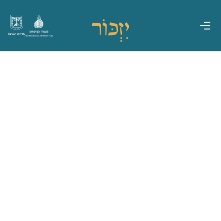
משרד הביטחון
מדינת ישראל
אגף משפחות, הנצחה ומורשת