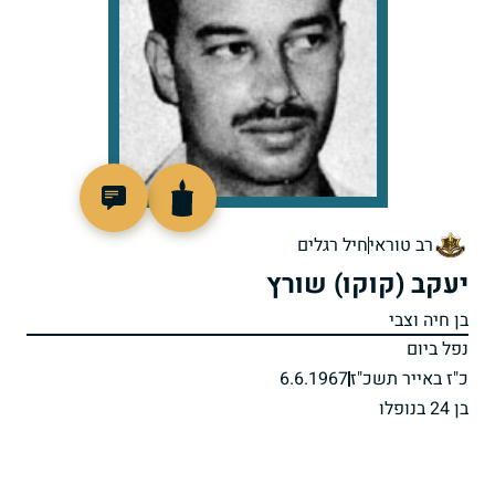
45807
רב טוראי
חיל רגלים
יעקב (קוקו) שורץ
בן חיה וצבי
נפל ביום
כ"ז באייר תשכ"ז
6.6.1967
בן 24 בנופלו