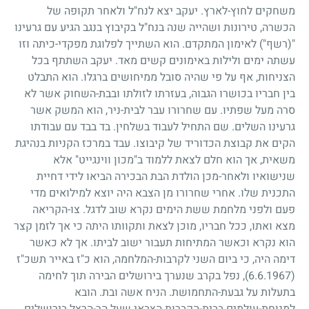
משחקים לחוץ-לארץ. יעקב יצא לנח"ל ולאחר תקופה של
הכשרה, טירונות ושהייה שנה בנח"ל בקיבוץ בנגב הגיע עם גרעינו
"(רשף") לאימון המתקדם. הוא השתייך לפלוגת מפקדי-כיתה וזו
עשתה ימים ולילות באימונים קשים מאד. יעקב השתתף בכל
הצניחות, אף על פי שהיה סובל ממיחושים ברגלו. הוא התבלט
בין חבריו בכושרו הגבוה, בעזרתו לזולתו ובבת-השחוק אשר לא
סרה מעל שפתיו. עם שחרורו עבר לבית-ניר, הוא המשק אשר
גרעינו השלים. שם התחיל לעבוד בשלחין. בד בבד עם עבודתו
הקים את קבוצת הכדוריד של קיבוצו. עבד במרכז הקניות בנהיגת
משאית, אך הוא חלם לצאת ללמוד ב"מכון ווינגייט" אלא
שנישואיו ולאחר-מכן הולדת הבת הבכירה הביאו לידי דחיית
התכנית שלו. אחרי שחרורו מן הצבא היה יוצא למילואים מדי
פעם ולפני מלחמת ששת הימים נקרא שוב לדגל. צו-הקריאה
מצא ואתו, ככל חבריו, מוכן לצאת ותקוותו היתה כי אך לזמן קצר
הוא נקרא וכאשר המתיחות תעבור ישוב לביתו. אך לא כאשר
דימה היה, כי ביום השני לקרבות-המלחמה, הוא כ"ז באייר תשכ"ז
(6.6.1967)
, נפל בקרב שנערך בירושלים הבירה תוך לחימה
בתעלות על גבעת-התחמושת. הניח אשה ובת. הובא