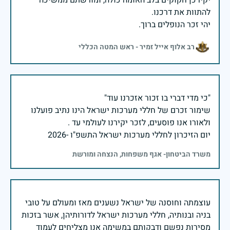
יקירכן חקוקים בלב האומה כולה, ומורשתם ממשיכה
יהי זכר הנופלים ברוך.
רב אלוף אייל זמיר - ראש המטה הכללי
שימור זכרם של חללי מערכות ישראל הינו נתיב פועלנו
יום הזיכרון לחללי מערכות ישראל התשפ"ו -2026
משרד הביטחון- אגף משפחות, הנצחה ומורשת
עוצמתה וחוסנה של ישראל נשענים מאז ומעולם על טובי
בניה ובנותיה, חללי מערכות ישראל לדורותיהן, אשר בזכות
מסירות נפשם ודבקותם במשימה אנו מצליחים לעמוד