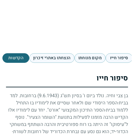
סיפור חייו
מקום מנוחתו
הנצחתו באתרי זיכרון
הקדשות
סיפור חייו
בן צבי וחיה. נולד ביום ו' בסיון תש"ג
(9.6.1943)
ברחובות. למד
בבית-הספר היסודי שם ולאחר שסיים את לימודיו בו התחיל
ללמוד בבית-הספר התיכון המקצועי "אורט". יחד עם לימודיו אלו
הקדיש הרבה מזמנו לפעילות בתנועת "השומר הצעיר". נוסף
ל"עיסוקו" זה היתה בו רוח ספורטיבית והרבה השתתף במשחקי
הכדור-יד
;
הוא גם נסע עם נבחרת הכדוריד של רחובות לשורת-