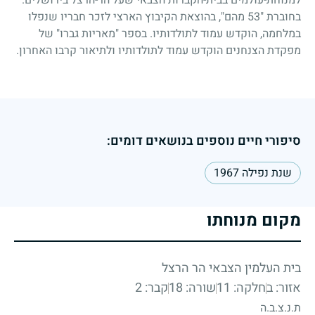
למנוחת-עולמים בבית-הקברות הצבאי שעל הר-הרצל בירושלים.
בחוברת
53"
מהם", בהוצאת הקיבוץ הארצי לזכר חבריו שנפלו
במלחמה, הוקדש עמוד לתולדותיו. בספר "מאריות גברו" של
מפקדת הצנחנים הוקדש עמוד לתולדותיו ולתיאור קרבו האחרון.
סיפורי חיים נוספים בנושאים דומים:
שנת נפילה 1967
מקום מנוחתו
בית העלמין הצבאי הר הרצל
אזור: ב
חלקה: 11
שורה: 18
קבר: 2
ת.נ.צ.ב.ה