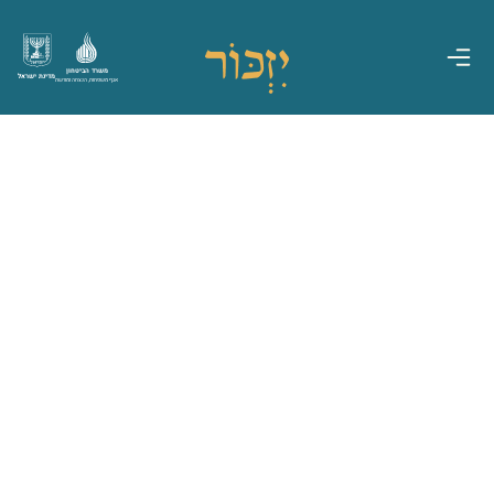
משרד הביטחון
מדינת ישראל
אגף משפחות, הנצחה ומורשת