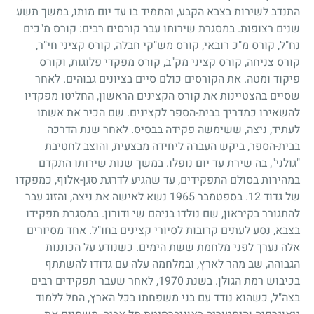
התנדב לשירות בצבא הקבע, והתמיד בו עד יום מותו, במשך תשע
שנים רצופות. במסגרת שירותו עבר קורסים רבים: קורס מ"כים
נח"ל, קורס מ"כ רובאי, קורס מש"קי חבלה, קורס קציני חי"ר,
קורס צניחה, קורס קציני מק"ב, קורס מפקדי פלוגות, וקורס
פיקוד ומטה. את הקורסים כולם סיים בציונים גבוהים. לאחר
שסיים בהצטיינות את קורס הקצינים הראשון, החליטו מפקדיו
להשאירו כמדריך בבית-הספר לקצינים. שם הכיר את אשתו
לעתיד, ניצה, ששימשה פקידה בבסיס. לאחר שנת הדרכה
בבית-הספר, ביקש העברה ליחידה מבצעית, והוצב לחטיבת
"גולני", בה שירת עד יום נופלו. במשך שנות שירותו התקדם
במהירות בסולם התפקידים, עד שהגיע לדרגת סגן-אלוף, כמפקדו
של גדוד
12
. בספטמבר
1965
נשא לאישה את ניצה, והזוג עבר
להתגורר בקיראון, שם נולדו בניהם שי ודורון. במסגרת תפקידו
בצבא, נסע לעתים קרובות לסיורי קצינים בחו"ל. אחד מסיורים
אלה נערך לפני מלחמת ששת הימים. כשנודע על הכוננות
הגבוהה, שב מהר לארץ, ובמלחמה עלה עם גדודו להשתתף
בכיבוש רמת הגולן. בשנת
1970
, לאחר שעבר תפקידים רבים
בצה"ל, כשהוא נודד עם בני משפחתו בכל הארץ, החל ללמוד