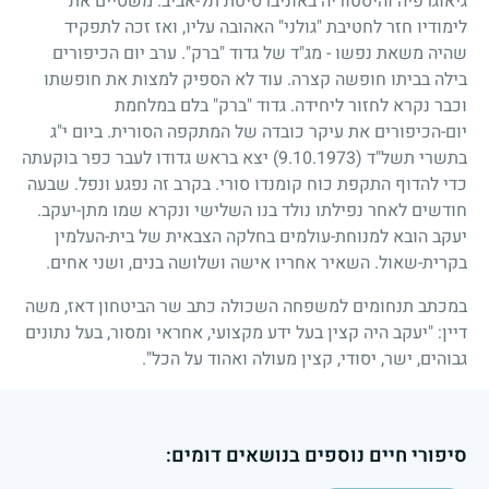
גיאוגרפיה והיסטוריה באוניברסיטת תל-אביב. משסיים את
לימודיו חזר לחטיבת "גולני" האהובה עליו, ואז זכה לתפקיד
שהיה משאת נפשו
-
מג"ד של גדוד "ברק". ערב יום הכיפורים
בילה בביתו חופשה קצרה. עוד לא הספיק למצות את חופשתו
וכבר נקרא לחזור ליחידה. גדוד "ברק" בלם במלחמת
יום-הכיפורים את עיקר כובדה של המתקפה הסורית. ביום י"ג
בתשרי תשל"ד
(9.10.1973)
יצא בראש גדודו לעבר כפר בוקעתה
כדי להדוף התקפת כוח קומנדו סורי. בקרב זה נפגע ונפל. שבעה
חודשים לאחר נפילתו נולד בנו השלישי ונקרא שמו מתן-יעקב.
יעקב הובא למנוחת-עולמים בחלקה הצבאית של בית-העלמין
בקרית-שאול. השאיר אחריו אישה ושלושה בנים, ושני אחים.
במכתב תנחומים למשפחה השכולה כתב שר הביטחון דאז, משה
דיין: "יעקב היה קצין בעל ידע מקצועי, אחראי ומסור, בעל נתונים
גבוהים, ישר, יסודי, קצין מעולה ואהוד על הכל".
סיפורי חיים נוספים בנושאים דומים: