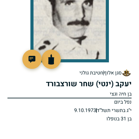
93884
סגן אלוף
חטיבת גולני
יעקב (ינטי) שחר שורצבורד
בן חיה וגצי
נפל ביום
י"ג בתשרי תשל"ד
9.10.1973
בן 31 בנופלו