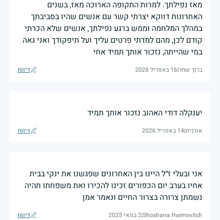
מאז נפילתך. למרות התקופה הארוכה מאז, בשנים
האחרונות דווקא יצרתי קשר עם אנשים שהיו בסביבתך
במהלך המלחמה וממש ברגע נפילתך, אנשים שלא הכרתי
קודם לכן, מהם למדתי פרטים עליך ועל תיפקודך ואני גאה
במי שהייתה, נזכור אותך תמיד אחי
ברוך שחר
|
16 באפריל 2026
דיווח
יענקלה דודי האהוב נזכור אותך תמיד
אורנית
|
14 באפריל 2026
דיווח
אני ובעלי ז״ל היינו בין האחרונים שפגשנו את ינקי בבית
אחיו בערב יום הכפורים זכינו להכירו ואת משפחתו תהיה
נשמתן צרורה בצרור החיים ונאמר אמן
Shoshana Haimovitch
|
2 במאי 2025
דיווח