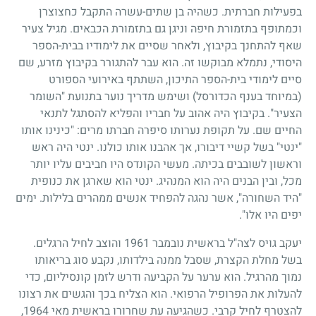
בפעילות חברתית. כשהיה בן שתים-עשרה התקבל כחצוצרן
וכמתופף בתזמורת חיפה וניגן גם בתזמורת הכבאים. מגיל צעיר
שאף להתחנך בקיבוץ, ולאחר שסיים את לימודיו בבית-הספר
היסודי, נתמלא מבוקשו זה. הוא עבר להתגורר בקיבוץ מזרע, שם
סיים לימודי בית-הספר התיכון, השתתף באירועי הספורט
(במיוחד בענף הכדורסל) ושימש מדריך נוער בתנועת "השומר
הצעיר". בקיבוץ היה אהוב על חבריו והפליא להסתגל לתנאי
החיים שם. על תקופת נערותו סיפרה חברתו מרים: "כינינו אותו
"ינטי" בשל קשיי דיבורו, אך אהבנו אותו כולנו. ינטי היה ראש
וראשון לשובבים בכיתה. מעשי הקונדס היו חביבים עליו יותר
מכל, ובין הבנים היה הוא המנהיג. ינטי הוא שארגן את כנופית
"היד השחורה", אשר נהגה להפחיד אנשים ממהרים בלילות. ימים
יפים היו אלו".
יעקב גויס לצה"ל בראשית נובמבר
1961
והוצב לחיל הרגלים.
בשל מחלת הקצרת, שסבל ממנה בילדותו, נקבע סוג בריאותו
נמוך מהרגיל. הוא ערער על הקביעה ודרש לזמן קונסיליום, כדי
להעלות את הפרופיל הרפואי. הוא הצליח בכך והגשים את רצונו
להצטרף לחיל קרבי. כשהגיעה עת שחרורו בראשית מאי
1964
,