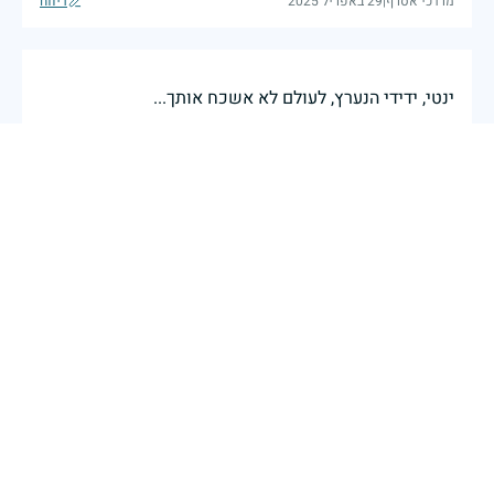
מרדכי אסרף
|
29 באפריל 2025
דיווח
ינטי, ידידי הנערץ, לעולם לא אשכח אותך...
מאיר בן נתן
|
29 באפריל 2025
דיווח
סא"ל יעקב שחר היה מג"ד 12 במלחמת יום כיפור. הוביל
את הגדוד בגבורה עד לנפילתו. יהי זכרו ברוך.
29 באפריל 2025
דיווח
יענקלה מפקדי שירותי תחתיך בבה"ד 3 יהיה זכרו ברוך
רוזנבלום צבי
|
29 באפריל 2025
דיווח