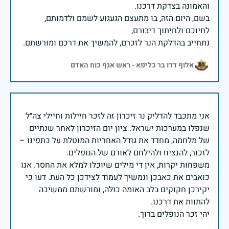
בשם, היום הזה, בו מתעצם הגעגוע לשמם ולדמותם,
נתחייב בהדלקת הנר לזכרם, להמשיך את דרכם ומורשתם.
אלוף דדו בר כליפא - ראש אגף כוח האדם
אני מתכבד להדליק נר זיכרון זה לזכר חיילות וחיילי צה״ל
שנפלו במערכות ישראל. ציון יום הזיכרון לאחר שנתיים
של מלחמה, מחדד את גודל האחריות המוטלת על כתפינו –
משפחות יקרות, אין די מילים שיוכלו למלא את החסר. אנו
כואבים את כאבכן ונמשיך לעמוד לצידכן כל העת. דעו כי
יקירכן חקוקים בלב האומה כולה, ומורשתם ממשיכה
יהי זכר הנופלים ברוך.