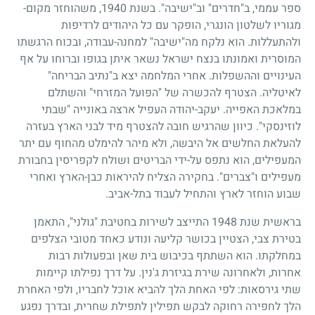
ספר עממי, ב"חדרים" וב"ישיבה". בשנת
1940
, משהוחזר מקום-
מגוריו לשלטון הונגרי, הופקר עם כל היהודים לרדיפות
ולהתעללות. הוא נלקח מה"ישיבה" למחנה-עבודה, ובכוח הרגשתו
המוסרית ואמונתו בנצח ישראל נשאר איתן בגופו וברוחו על אף
העינויים וההשפלות. אחרי המלחמה יצא ב"נתיב הבריחה"
לאיטליה. הצטרף להכשרה של "הפועל המזרחי" והשתלם
במלאכת האפייה. יעקב-יהודה העפיל ארצה באונייה "שבתי
לוזינסקי". כיוון שהרגיש חובה להצטרף מיד לבני הארץ בעזרה
להעלאת החלשים אל היבשה, ולא מיהר להימלט מהחוף עם יתר
המעפילים, הוא נתפס על-ידי הבריטים ושולח לקפריסין בחבורת
מעפילים ו"צברים". בחקירה הצליח להיראות כבן-הארץ ואחרי
שבוע הוחזר לארץ והתחיל לעבוד בתל-אביב.
בראשית שנת
1948
התייצב לשירות בחטיבת "גולני", התאמן
בטירת צבי, הצטיין בכושר קליעה ונודע כאחד מטובי הצלפים
במחלקתו. הוא השתתף בכיבוש בית שאן ובפעולות רבות
אחרות, ולאחרונה שירת בגיזרת ג'נין. על דרך נפילתו קיימות
שתי גירסאות: לפי האחת הלך להביא אוכל לחבריו, ולפי האחרת
הלך לחפירה רחוקה לבקש תפילין לתפילת שחרית, ובדרך נפגע