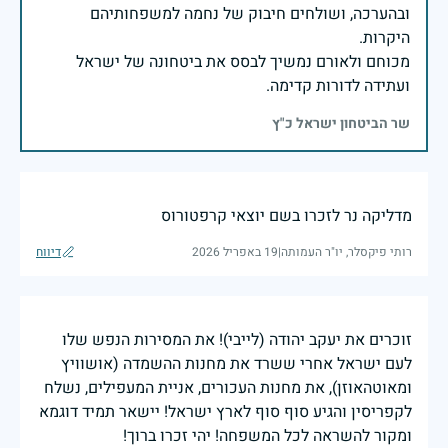
ובהערכה, ושולחים חיבוק של נחמה למשפחותיהם
מכוחם ולאורם נמשיך לבסס את ביטחונה של ישראל
ועתידה לדורות קדימה.
שר הביטחון ישראל כ"ץ
מדליקה נר לזכרו בשם יוצאי קרפטורוס
רותי פיקסלר, יו"ר העמותה
|
19 באפריל 2026
דיווח
זוכרים את יעקב יהודה (לייבי)! את המסירות הנפש שלו
לעם ישראל אחרי ששרד את מחנות ההשמדה (אושוויץ
ומאוטהאוזן), את מחנות העכורים, אניית המעפילים, נשלח
לקפריסין והגיע סוף סוף לארץ ישראל! יישאר תמיד דוגמא
ומקור להשראה לכל המשפחה! יהי זכרו ברוך!