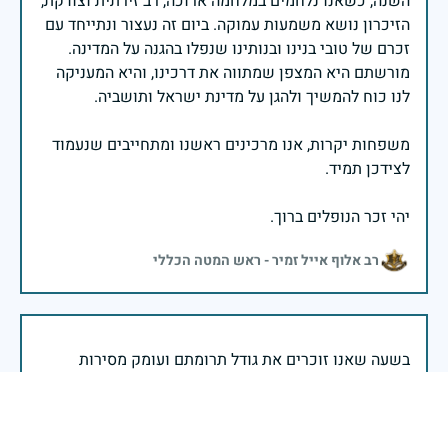
השנה, כשאנו נלחמים במלחמה ארוכה, רב זירתית וצודקת,
הזיכרון נושא משמעות עמוקה. ביום זה נעצור ונתייחד עם
זכרם של טובי בנינו ובנותינו שנפלו בהגנה על המדינה.
מורשתם היא המצפן שמתווה את דרכינו, והיא המעניקה
משפחות יקרות, אנו מרכינים ראשנו ומתחייבים שנעמוד
יהי זכר הנופלים ברוך.
רב אלוף אייל זמיר - ראש המטה הכללי
בשעה שאנו זוכרים את גודל תרומתם ועומק מסירות
נפשם של טובי בנינו ובנותינו, נופלי מערכות ישראל
לדורותיהן, ממשיכים צה"ל וכוחות הביטחון במימוש
המשימה למענה לחמו ועבורה נפלו: הכרעת אויבינו מדרום,