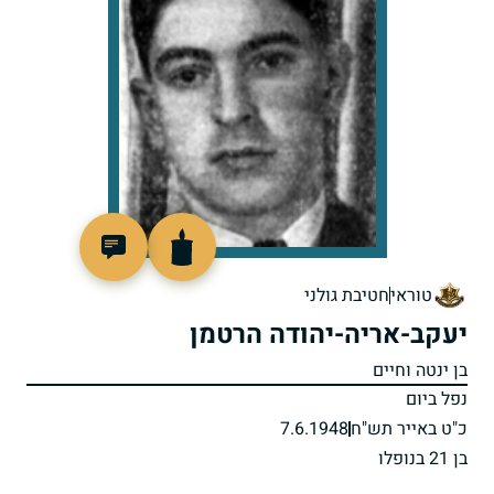
90724
טוראי
חטיבת גולני
יעקב-אריה-יהודה הרטמן
בן ינטה וחיים
נפל ביום
כ"ט באייר תש"ח
7.6.1948
בן 21 בנופלו