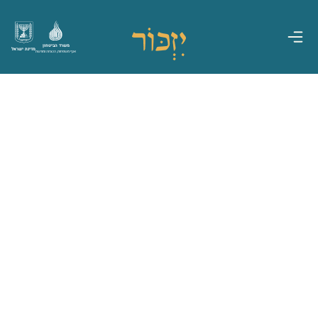
משרד הביטחון
מדינת ישראל
אגף משפחות, הנצחה ומורשת