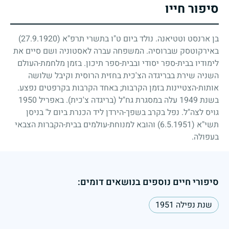
סיפור חייו
בן ארנסט וטטיאנה. נולד ביום ט"ו בתשרי תרפ"א
(27.9.1920)
באירקוטסק שברוסיה. המשפחה עברה לאסטוניה ושם סיים את
לימודיו בבית-ספר יסודי ובבית-ספר תיכון. בזמן מלחמת-העולם
השניה שירת בבריגדה הצ'כית בחזית הרוסית וקיבל שלושה
אותות-הצטיינות בזמן הקרבות
;
באחד הקרבות בקרפטים נפצע.
בשנת
1949
עלה במסגרת גח"ל (בריגדה צ'כית). באפריל
1950
גויס לצה"ל. נפל בקרב בשפך-הירדן ליד הכנרת ביום ל' בניסן
תשי"א
(6.5.1951)
והובא למנוחת-עולמים בבית-הקברות הצבאי
בעפולה.
סיפורי חיים נוספים בנושאים דומים:
שנת נפילה 1951