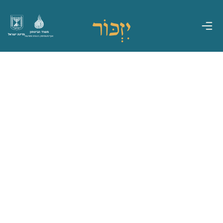
משרד הביטחון
מדינת ישראל
אגף משפחות, הנצחה ומורשת