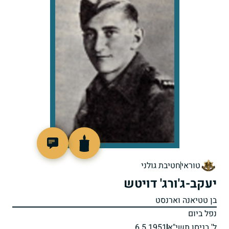
90600
טוראי
חטיבת גולני
יעקב-ג'ורג' דויטש
בן טטיאנה וארנסט
נפל ביום
ל' בניסן תשי"א
6.5.1951