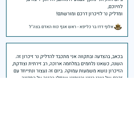
ומדליק נר לזיכרון דרכם ומורשתם!
אלוף דדו בר כליפא - ראש אגף כוח האדם בצה"ל
בכאב, בהצדעה ובתקווה אני מתכבד להדליק נר זיכרון זה.
השנה, כשאנו נלחמים במלחמה ארוכה, רב זירתית וצודקת,
הזיכרון נושא משמעות עמוקה. ביום זה נעצור ונתייחד עם
זכרם של טובי בנינו ובנותינו שנפלו בהגנה על המדינה.
מורשתם היא המצפן שמתווה את דרכינו, והיא המעניקה
משפחות יקרות, אנו מרכינים ראשנו ומתחייבים שנעמוד
יהי זכר הנופלים ברוך.