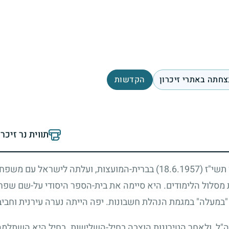
צחתה באתרי זיכרון
הקדשות
תווית נר זיכר
ן תשי"ז
(18.6.1957)
בברית-המועצות, ועלתה לישראל עם משפ
סלול הלימודים. היא סיימה את בית-הספר היסודי על-שם שפרינצ
"במעלה" במגמת הנהלת חשבונות. יפה הייתה נערה עירנית וחבי
ה"ל, ולאחר הטירונות הוצבה בחיל-השלישות. בחיל היא השתלמה 