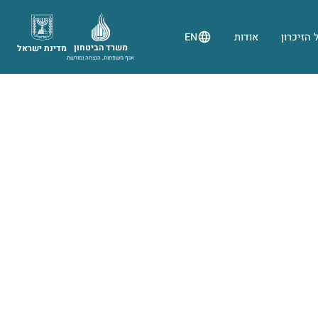
 הזיכרון
אודות
EN
משרד הביטחון
מדינת ישראל
אגף משפחות, הנצחה ומורשת