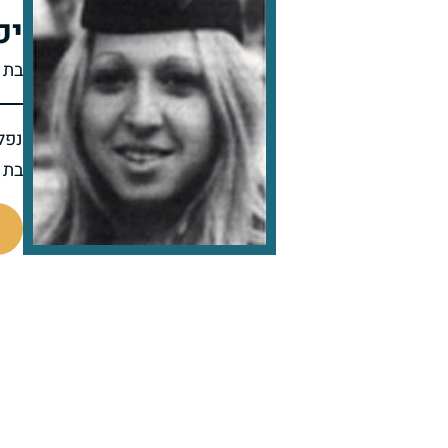
יפ
בת 
נפל
בת 22 בנופלה
98080