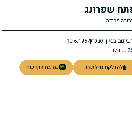
תח שפרונג
בורה ויהודה
ביום
ב' בסיון תשכ"ז
10.6.1967
להדלקת נר לזכרו
כתיבת הקדשה