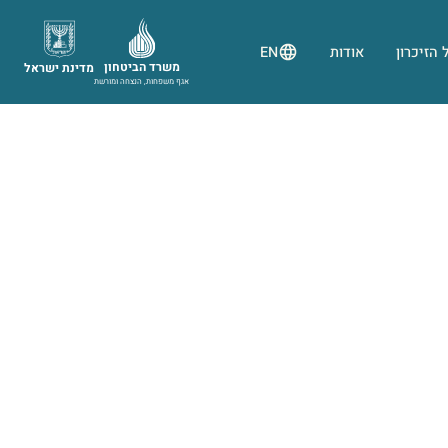
 הזיכרון
אודות
EN
משרד הביטחון
מדינת ישראל
אגף משפחות, הנצחה ומורשת