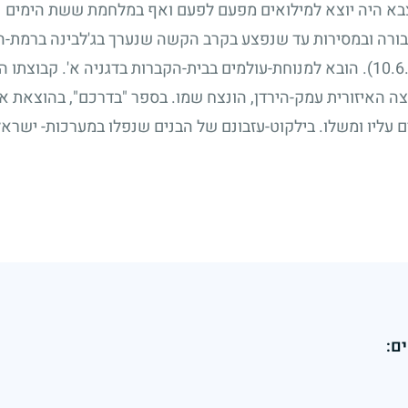
צבא היה יוצא למילואים מפעם לפעם ואף במלחמת ששת הימים 
בורה ובמסירות עד שנפצע בקרב הקשה שנערך בג'לבינה ברמת-הגו
. הובא למנוחת-עולמים בבית-הקברות בדגניה א'. קבוצתו 
עצה האיזורית עמק-הירדן, הונצח שמו. בספר "בדרכם", בהוצאת אי
עליו ומשלו. בילקוט-עזבונם של הבנים שנפלו במערכות- ישראל, - 
ם: