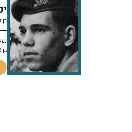
יפ
בן ד
נפל 
בן 26 בנופלו
92304