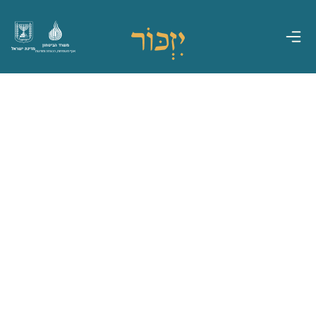
משרד הביטחון
מדינת ישראל
אגף משפחות, הנצחה ומורשת