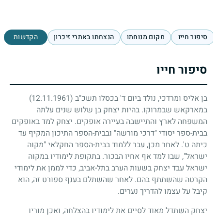
סיפור חייו
מקום מנוחתו
הנצחתו באתרי זיכרון
הקדשות
סיפור חייו
בן אליס ומרדכי, נולד ביום ד' בכסלו תשכ"ב
(12.11.1961)
במארקאש שבמרוקו. בהיות יצחק בן שלוש שנים עלתה
המשפחה לארץ והתיישבה בעיירה אופקים. יצחק למד באופקים
בבית-ספר יסודי "דרכי מורשה" ובבית-הספר התיכון המקיף עד
כיתה ט'. לאחר מכן, עבר ללמוד בבית-הספר החקלאי "מקוה
ישראל", שבו למד אף אחיו הבכור. בתקופת לימודיו במקוה
ישראל עבד יצחק בשעות הערב בתל-אביב, כדי לממן את לימודי
הקרטה שהשתתף בהם. לאחר שהשתלם בענף ספורט זה, הוא
קיבל על עצמו להדריך נערים.
יצחק השתדל מאוד לסיים את לימודיו בהצלחה, ואכן מוריו