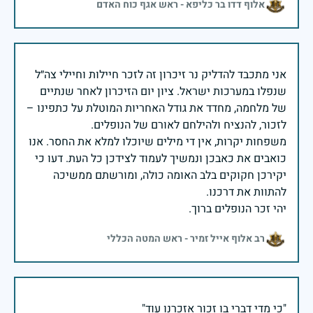
אלוף דדו בר כליפא - ראש אגף כוח האדם
אני מתכבד להדליק נר זיכרון זה לזכר חיילות וחיילי צה״ל
שנפלו במערכות ישראל. ציון יום הזיכרון לאחר שנתיים
של מלחמה, מחדד את גודל האחריות המוטלת על כתפינו –
משפחות יקרות, אין די מילים שיוכלו למלא את החסר. אנו
כואבים את כאבכן ונמשיך לעמוד לצידכן כל העת. דעו כי
יקירכן חקוקים בלב האומה כולה, ומורשתם ממשיכה
יהי זכר הנופלים ברוך.
רב אלוף אייל זמיר - ראש המטה הכללי