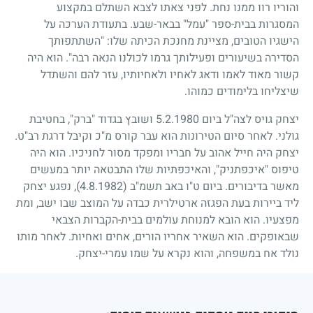
והוריו רוו ממנו נחת. לפני צאתו לצבא השתלם במקצוע
המסגרות בבית-ספר "עמל" בבאר-שבע. בתעודת הערכה על
הישגיו הטובים, מציינת מחנכת הכיתה שלו: "השתתפותך
הסדירה בשיעורים ופעילותך גרמו לכולנו הנאה רבה". הוא היה
קשור מאוד לאמו ודאג לאחיו ולאחיותיו, עזר להם והשתדל
שיצליחו בלימודים כמוהו.
יצחק גויס לצה"ל ביום
5.2.1980
ושובץ בגדוד "ברק", בחטיבת
גולני. לאחר סיום הטירונות הוא עבר קורס מ"כ וקיבל דרגת רב"ט.
יצחק היה חייל אהוב על חבריו ומפקד מסור לחניכיו. הוא היה
טיפוס "איכפתניק", והאיכפתיות שלו התבטאה יותר במעשים
מאשר בדיבורים. ביום ט"ו באב תשמ"ב
(4.8.1982)
, נפגע יצחק
ליד ביירות בעת הפגזה ארטילרית כבדה על המוצב שבו ישב, ומת
מפצעיו. הוא הובא למנוחת עולמים בבית-הקברות הצבאי
שבאופקים. הוא השאיר אחריו הורים, אחים ואחיות. לאחר מותו
נולד אח במשפחה, והוא נקרא על שמו עמרי-יצחק.