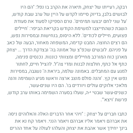
רבקה, רעייתו של יצחק, תיארה את הקרב בו נפל: "הם היו
לבושים בלבן, בדיוק סיימו לקדש על היין של ערב שבת קודש,
'על שני לחם יבצעו תמימים'. טרם הספיקו לסעוד את סעודת
השבת כשהתייצבו למשימת הקודש בקריאת הביפר: 'חיילים
פצועים, חיילים לכודים'. ללא היסוס, בנחישות ובמסירות נפש,
הם רצים החוצה. המבט קדימה, המשפחה מאחור, הבעה של כאב
על פניהם. לובשים שכפ"צ של אמונה בה' ובצדקת הדרך ... יצחק
מארגן כוח המורכב מחיילים ומצוותי כוננות. נכנסים פנימה,
כתף אל כתף, חולצות לבנות ומדי צה"ל. להציל חיים, לחתור
למגע עם המחבלים. באמונה שלמה, ביראת ה' נשגבה, במסירות
נפש אין קץ. 'והנה סולם מוצב ארצה וראשו מגיע השמימה והנה
מלאכי אלוקים עולים ויורדים בו'. הם היו שנים-עשר,
כשנים-עשר שבטי י-ה, שעלו בסערה השמימה באותו ערב קודש,
פרשת 'ויצא'".
כתבו חברים על יצחק : "ויהי אחר הדברים האלה והאלוהים ניסה
את אברהם ויאמר אליו אברהם ויאמר הנני. ויאמר קח נא את
בינך יחידך אשר אהבת את יצחק והעלהו לעולה על אחד ההרים