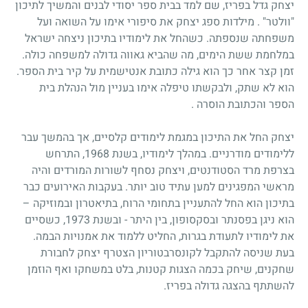
יצחק גדל בפריז, שם למד בבית ספר יסודי לבנים והמשיך לתיכון
"וולטר" . מילדות ספג יצחק את סיפורי אימו על השואה ועל
משפחתה שנספתה. כשהחל את לימודיו בתיכון ניצחה ישראל
במלחמת ששת הימים, מה שהביא גאווה גדולה למשפחה כולה.
זמן קצר אחר כך הוא גילה כתובת אנטישמית על קיר בית הספר.
הוא לא שתק, ולבקשתו טיפלה אימו בעניין מול הנהלת בית
הספר והכתובת הוסרה .
יצחק החל את התיכון במגמת לימודים קלסיים, אך בהמשך עבר
ללימודים מודרניים. במהלך לימודיו, בשנת 1968, התרחש
בצרפת מרד הסטודנטים, ויצחק נסחף לשורות המורדים והיה
מראשי המפגינים למען עתיד טוב יותר. בעקבות האירועים כבר
בתיכון הוא החל להתעניין בתחומי הרוח, בתיאטרון ובמוזיקה –
הוא ניגן בפסנתר ובסקסופון, בין היתר - ובשנת 1973, כשסיים
את לימודיו לתעודת בגרות, החליט ללמוד את אמנויות הבמה.
בעת שניסה להתקבל לקונסרבטוריון הצטרף יצחק לחבורת
שחקנים, שיחק בכמה הצגות קטנות, בלט במשחקו ואף הוזמן
להשתתף בהצגה גדולה בפריז.