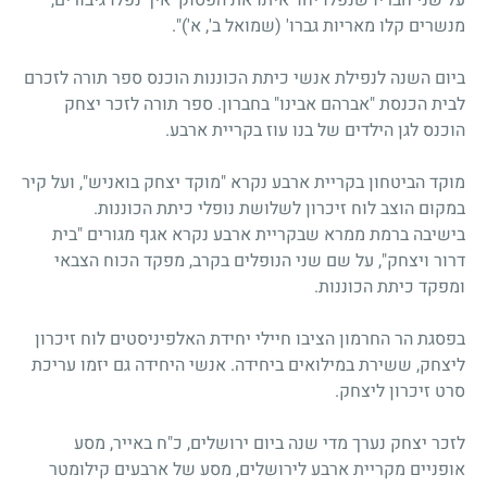
מנשרים קלו מאריות גברו' (שמואל ב', א')".
ביום השנה לנפילת אנשי כיתת הכוננות הוכנס ספר תורה לזכרם
לבית הכנסת "אברהם אבינו" בחברון. ספר תורה לזכר יצחק
הוכנס לגן הילדים של בנו עוז בקריית ארבע.
מוקד הביטחון בקריית ארבע נקרא "מוקד יצחק בואניש", ועל קיר
במקום הוצב לוח זיכרון לשלושת נופלי כיתת הכוננות.
בישיבה ברמת ממרא שבקריית ארבע נקרא אגף מגורים "בית
דרור ויצחק", על שם שני הנופלים בקרב, מפקד הכוח הצבאי
ומפקד כיתת הכוננות.
בפסגת הר החרמון הציבו חיילי יחידת האלפיניסטים לוח זיכרון
ליצחק, ששירת במילואים ביחידה. אנשי היחידה גם יזמו עריכת
סרט זיכרון ליצחק.
לזכר יצחק נערך מדי שנה ביום ירושלים, כ"ח באייר, מסע
אופניים מקריית ארבע לירושלים, מסע של ארבעים קילומטר