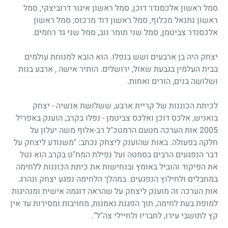
סמל ראשון אלכסנדר דוכן, סמל ראשון איגור דרוביצקי, סמל
ראשון נתנאל מכלוף, סמל ראשון דוד מרכוס, סמל ראשון
אלכסנדר צביטמן, סמל שני תומר נוב, סמל שני גד רחמים.
יצחק היה בן ארבעים ושש בנפלו. הוא הובא למנוחת עולמים
בבית העלמין בגבעת שאול, ירושלים. הותיר אישה , ארבע בנות
ושלושה בנים, הורים ואחות.
לכיתת הכוננות של קריית ארבע, ששלושת אנשיה - יצחק
בואניש, אלכס דוכן ואלכס צביטמן - נפלו בקרב, הוענק באפריל
2005 אות הערכה מטעם הרמטכ"ל רב-אלוף משה יעלון על
חלקה בפעולה. באות שהוענק ליצחק נכתב: "משנודע ליצחק על
דבר הנפגעים הרבים בסמטה ועל נפילת המח"ט בקרב הוא נטל
את הפיקוד והוביל באומץ ובנחישות את כיתת הכוננות ללחימה
במחבלים ולחילוץ הנפגעים. במהלך הלחימה נפגע יצחק ונהרג.
אות הערכה זה מוענק ליצחק על שהראה דוגמה אישית ומנהיגות
למופת בעת לחימה, תוך הפגנת נאמנות, מחויבות ומסירות עד אין
קץ לתושבי עירו, לחבריו ולחיילי צה"ל".