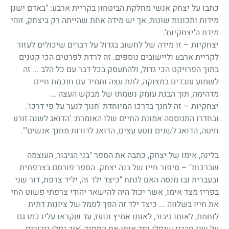
כתבו על יצחק אנשי מחלקת הביטחון בקריית ארבע: "באדם ישנן
מידות ותכונות שונות, אך יש מידה אחת שהייתה רק ביצחק, זוהי
מידת ה'יצחקיות'.
יצחקיות – זו מידה של לחשוב בגדול על דברים שיכולים לעזור
לקריית ארבע וליישובים נוספים. זה לרדת לפרטים הכי קטנים
בתוך הפרויקט הכי גדול, ולהתעסק בכל דבר עם כל הלב ... זה
לשמוע עובדים במצוקה, לתת עצה ותמיד עם חוכמת חיים
מדהימה, תוך הבנת עומק נשמתו של מבקש העצה ...
יצחקיות – זה לחנך בדרכו המיוחדת 'חנוך לנער על פי דרכו'.
ובחדרו התנוססה אמונת החיים שלו האומרת: 'הדואג לשנה זורע
חיטה, הדואג לשנים נוטע עצים, הדואג לדורות מחנך אנשים'".
בלינה, אימו של יצחק, כתבה את הספר "בני הגיבור, העוצמה
שברכות" – סיפור חייו של בנה יצחק. הספר פורסם בצרפתית
ובעברית ובו מנסה האם לנתח "כיצד ילד זה, יליד צרפת, דור שני
בפריז מצד אימו, אשר יכול היה להישאר יהודי צרפתי פשוט החי
את חייו בשלווה ... כיצד ילד זה הפך לסמל של ציונות דתית
לוחמת, לאותו גיבור, לאותו אמיץ ונועז, עד שקראו עליו כמו גם
על שני חבריו שנפלו יחד איתו את הפסוק 'איך נפלו גיבורים,