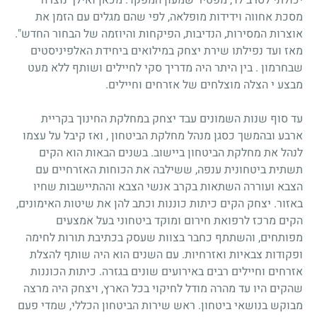
מסכת אחווה וידידות מופלאה, לפי שהם מגלים עם הזמן את
אוצרות המסירות, הנדיבות, הפיקחות והיוזמה של הבחור החדש".
מאז ועד נפילתו שירת יצחק במילואים ביחידת האלפיניסטים
שבחרמון . בין היתר היה מדריך סקי לחיילים ושותף ללא מעט
מבצע י הצלה מוצלחים של אזרחים וחיילים.
עד סוף שנות השמונים עבד יצחק במחלקת החינוך בקריית
ארבע ובהמשך כסגן מנהל מחלקת הביטחון , ואז קיבל על עצמו
לנהל את מחלקת הביטחון ביישוב. בשנים הבאות הוא הקים
תשתית ביטחונית ענפה, ששילבה את הכוחות האזרחיים עם
הצבא ועוררה השתאות בקרב אנשי הצבא וההתיישבות שחיו
באזור. יצחק הקים כיתות כוננות וכתב להן את שיטות האימונים,
הקים מרכז לרפואת חירום ומוקד ביטחוני בעל אמצעים
מפותחים, והשתתף כחבר בצוות שעסק בכתיבת תורות לחימה
ופקודות צבאיות ואזרחיות. עם השנים הוא היה שותף להצלת
אזרחים וחיילים רבים באירועים שונים בגזרה. כיתות הכוננות
שהקים היו עד מהרה מודל לחיקוי בכל הארץ, ויצחק היה מרצה
מבוקש בנושאי ביטחון. ראש שירות הביטחון הכללי, שמדי פעם