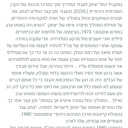
במקביל החל יצחק לעבוד כמדריך סקי במרכז תרבות של הקרן
החברתית היהודית (CCVL), וכעבור זמן קצר החליט לעזוב את
חבורת השחקנים והחל בתהליך של חזרה למקורותיו היהודיים.
על תחילת התהליך סיפרה אימו של יצחק: "השיא היה באותו ערב
בחודש אוקטובר 1973, בעיצומה של מלחמת יום הכיפורים.
פיליפ ואני יושבים מול מרקע הטלוויזיה. אני עוקבת בחרדה
עמוקה אחרי המאמצים של צה"ל להחזיר לעצמו את השליטה על
תעלת סואץ ועל רמת הגולן. המתח כה רב עד כדי כך שכשפיליפ
חוזר על אחת השטויות שבהן שטפו את מוחו בנוגע לפלסטינים
אני פשוט מתנפלת עליו ... הייתי בטירוף, אבל טירוף מבורך
אשר ברגע אחד הסיר מעלי הרגשה בלתי נסבלת, ומעליו אוסף
של הבלים. היה זה רגע של התפכחות והבנה כי כל אותם דברים
ששמע לא תאמו כלל את תרבותנו, את דתנו ואת כל היקר לנו, הנ
ותן טעם לחיינו וכוח להישרדותנו.משהו השתנה מאותו ערב
ואילך .. התהליך החל בצורה איטית אך בטוחה" זמן קצר אחר כך
עלו ההורים ואחותו של יצחק לישראל, לנתניה. יצחק עבד
בהנהלת קייטנות מרכז התרבות היהודי ובספטמבר 1980,
משסיים את עבודתו, עלה לארץ.
בדצמבר 1980 התגייס יצחק לשירות בצה"ל, שירות מקוצר של