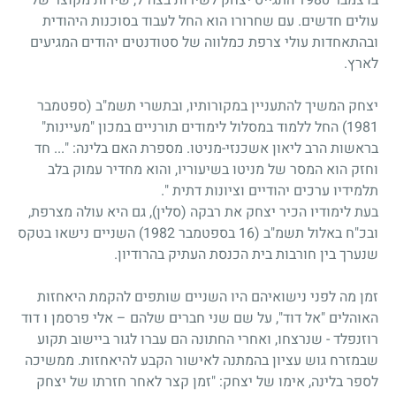
עולים חדשים. עם שחרורו הוא החל לעבוד בסוכנות היהודית
ובהתאחדות עולי צרפת כמלווה של סטודנטים יהודים המגיעים
לארץ.
יצחק המשיך להתעניין במקורותיו, ובתשרי תשמ"ב (ספטמבר
1981) החל ללמוד במסלול לימודים תורניים במכון "מעיינות"
בראשות הרב ליאון אשכנזי-מניטו. מספרת האם בלינה: "... חד
וחזק הוא המסר של מניטו בשיעוריו, והוא מחדיר עמוק בלב
תלמידיו ערכים יהודיים וציונות דתית ".
בעת לימודיו הכיר יצחק את רבקה (סלין), גם היא עולה מצרפת,
ובכ"ח באלול תשמ"ב (16 בספטמבר 1982) השניים נישאו בטקס
שנערך בין חורבות בית הכנסת העתיק בהרודיון.
זמן מה לפני נישואיהם היו השניים שותפים להקמת היאחזות
האוהלים "אל דוד", על שם שני חברים שלהם – אלי פרסמן ו דוד
רוזנפלד - שנרצחו, ואחרי החתונה הם עברו לגור ביישוב תקוע
שבמזרח גוש עציון בהמתנה לאישור הקבע להיאחזות. ממשיכה
לספר בלינה, אימו של יצחק: "זמן קצר לאחר חזרתו של יצחק