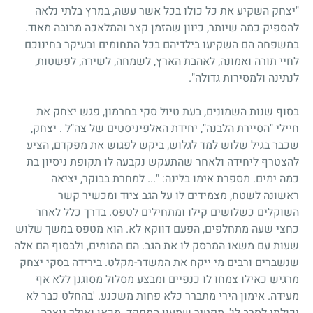
"יצחק השקיע את כל כולו בכל אשר עשה, במרץ בלתי נלאה
להספיק כמה שיותר, כיוון שהזמן קצר והמלאכה מרובה מאוד.
במשפחה הם השקיעו בילדיהם בכל התחומים ובעיקר בחינוכם
לחיי תורה ואמונה, לאהבת הארץ, לשמחה, לשירה, לפשטות,
לנתינה ולמסירות גדולה".
בסוף שנות השמונים, בעת טיול סקי בחרמון, פגש יצחק את
חיילי "הסיירת הלבנה", יחידת האלפיניסטים של צה"ל . יצחק,
שכבר בגיל שלוש למד לגלוש, ביקש לפגוש את מפקדם, הציע
להצטרף ליחידה ולאחר שהתעקש נקבעה לו תקופת ניסיון בת
כמה ימים. מספרת אימו בלינה: "... למחרת בבוקר, יציאה
ראשונה לשטח, מצמידים לו על הגב ציוד ומכשיר קשר
השוקלים כשלושים קילו ומתחילים לטפס. בדרך כלל לאחר
כחצי שעה מתחלפים, הפעם דווקא לא. הוא מטפס במשך שלוש
שעות עם משאו המרסק לו את הגב. הם המומים, ולבסוף הם אלה
שנשברים ורבים מי ייקח את המשדר-מקלט. בירידה בסקי יצחק
מרגיש כאילו צמחו לו כנפיים ומבצע מסלול מסוגנן ללא אף
מעידה. אימון הירי מתברר כלא פחות משכנע. 'בהחלט כבר לא
יכולתי לסרב לו', מפטיר שמעון המפקד. מכאן ואילך נוצרה