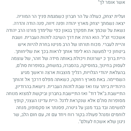
אשר אומר לך"
ועלית יצחק, כעולה על הר חברון כשמגמת פניך הר המוריה.
יצאה נשמתך יצחק מארץ יהודה ופנה זיווה, פנה הודה והדרה.
נשאת על שכמך את תפקדך בגאון כפי שלימדך מורנו הרב יהודה
אשכנזי זצ"ל. הוא הורה את דרך השיבה לזהות העברית. ושבת
והיית לעברי. מכוח תורתו של הרב מניטו בחרת להיות איש
ביטחון כי למעשה הוא לימד אותך לראות בכך את שליחותך.
היית ברוך כ ישרונות ויכולת באותה מידה של זוהר, של עוצמה
לעסוק בחינוך, במוסיקה, בהסברה, במשחק, בסופרות סת"ם,
בהעלאת יהודי הגלויות, רגליך מוצבות ארצה וראשך מגיע
השמיימה. באת מארץ רחוקה, כשאתה מפלס דרכך אל זהותך
היהודית ביתר עוז ואז שבת לזהות העברית. נישאת בהרודיון,
התיישבת ב"אל דוד" ואז התיישבת בחברון וביקשת למצוא מנוחה
מסופרות סת"ם אלא שנקראת לדגל. היית עדינו העצני, קופץ
למשימה ובד בבד מנגן על גיטרה, פסנתר או סקסופון, מנחה
לוחמים ומנהל פעולה בקור רוח ויחד עם זה, עם חום הלב, שר
ניגון שלא אשכח לעולם".