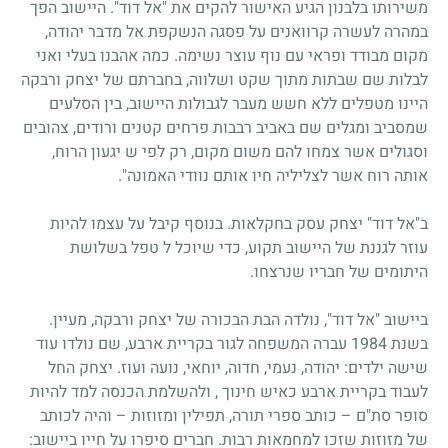
משירותו בלבנון הגיע האישור להקים את "אל דוד". היישוב הפך
במהרה לעשרה קרוואנים על פסגה הנשקפת אל מדבר יהודה,
מקום מבודד ופראי עם נוף עוצר נשימה. כמה אהבנו בעלי ואני
לבלות שם שבתות מתוך שקט ושלווה, בחברתם של יצחק ורבקה
היינו מטפלים ללא חשש מעבר לגבולות היישוב, בין הסלעים
שמסביב ומגלים שם באביב רבבות פרחים קטנים ורודים, צהובים
וסגולים אשר צמחו להם משום מקום, רק לפי ש יגעון הרוח,
אותה רוח אשר לצליליה חיו אותם נוודי האמונה".
ב"אל דוד" יצחק עסק בחקלאות. בנוסף קיבל על עצמו להיות
עוזר לגננת של היישוב תקוע, כדי שיוכל ל טפל בשלושת
היתומים של חבריו שנרצחו.
ביישוב "אל דוד", נולדה הבת הבכורה של יצחק ורבקה, מעיין.
בשנת 1984 עברה המשפחה לגור בקריית ארבע, שם נולדו עוד
שישה ילדים: יהודה, נעמי, חדוה, יוחאי, נועה ועוז. יצחק החל
לעבוד בקריית ארבע כאיש חינוך , ולהשלמת הכנסה למד להיות
סופר סת"ם – כותב ספרי תורה, תפילין ומזוזות – והיה לכותב
של מזוזות שזכו למחמאות רבות. חברים סיפרו על חייו ביישוב: