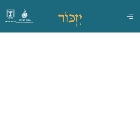
משרד הביטחון
מדינת ישראל
אגף משפחות, הנצחה ומורשת