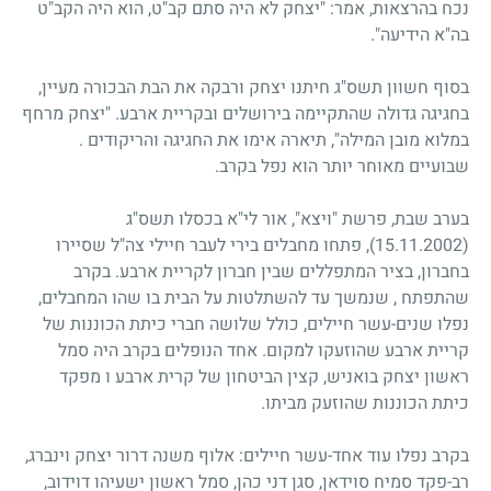
נכח בהרצאות, אמר: "יצחק לא היה סתם קב"ט, הוא היה הקב"ט
בה"א הידיעה".
בסוף חשוון תשס"ג חיתנו יצחק ורבקה את הבת הבכורה מעיין,
בחגיגה גדולה שהתקיימה בירושלים ובקריית ארבע. "יצחק מרחף
במלוא מובן המילה", תיארה אימו את החגיגה והריקודים .
שבועיים מאוחר יותר הוא נפל בקרב.
בערב שבת, פרשת "ויצא", אור לי"א בכסלו תשס"ג
(15.11.2002)
, פתחו מחבלים בירי לעבר חיילי צה"ל שסיירו
בחברון, בציר המתפללים שבין חברון לקריית ארבע. בקרב
שהתפתח , שנמשך עד להשתלטות על הבית בו שהו המחבלים,
נפלו שנים-עשר חיילים, כולל שלושה חברי כיתת הכוננות של
קריית ארבע שהוזעקו למקום. אחד הנופלים בקרב היה סמל
ראשון יצחק בואניש, קצין הביטחון של קרית ארבע ו מפקד
כיתת הכוננות שהוזעק מביתו.
בקרב נפלו עוד אחד-עשר חיילים: אלוף משנה דרור יצחק וינברג,
רב-פקד סמיח סוידאן, סגן דני כהן, סמל ראשון ישעיהו דוידוב,