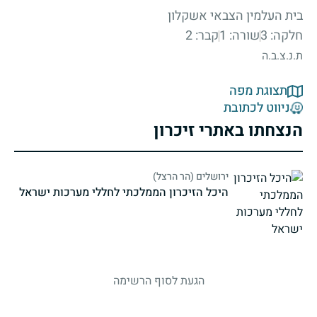
בית העלמין הצבאי אשקלון
חלקה: 3
שורה: 1
קבר: 2
ת.נ.צ.ב.ה
תצוגת מפה
ניווט לכתובת
הנצחתו באתרי זיכרון
ירושלים (הר הרצל)
היכל הזיכרון הממלכתי לחללי מערכות ישראל
strings.fallen.memorialSubtitle
הגעת לסוף הרשימה