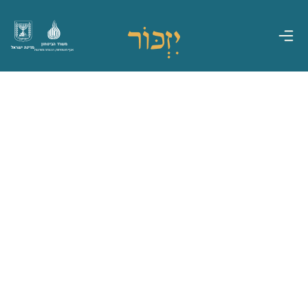
משרד הביטחון
מדינת ישראל
אגף משפחות, הנצחה ומורשת