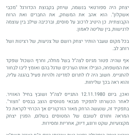
יצחק היה ספורטאי בנשמה, שיחק בקבוצת הכדורגל "מכבי
אשקלון". הוא אהב את המשחק, את החברים ואת הרוח
הקבוצתית. כן היטיב לרכוב על סוסים, וברכיבה שילב בין עוצמה
לרגישות, בין שליטה לאמון.
בכל מקום שעבר הותיר יצחק רושם של צניעות, של רצינות ושל
רוחב לב.
אף שהיה פטור מגיוס לצה"ל בשל מחלה, וחרף השכול שפקד
את המשפחה, הובילו אותו הערכים שדגל בהם ואומץ ליבו לבחור
להתגייס. חשוב היה לו לתרום למדינה ולהיות פעיל בהגנה עליה,
והוא ראה בכך שליחות.
ואכן, ביום 12.11.1980 התגייס לצה"ל ושובץ בחיל האוויר.
לאחר הכשרתו לתפקיד מבנאי מטוסים הוצב בבסיס "חצור".
בתפקיד זה, שנעשה הרחק מאור הזרקורים אך הכרחי לקראת כל
המראה ותורם לשובם של המטוסים בשלום, הפגין יצחק
מקצועיות, שקט ורוגע, דיוק, אחריות ומסירות.