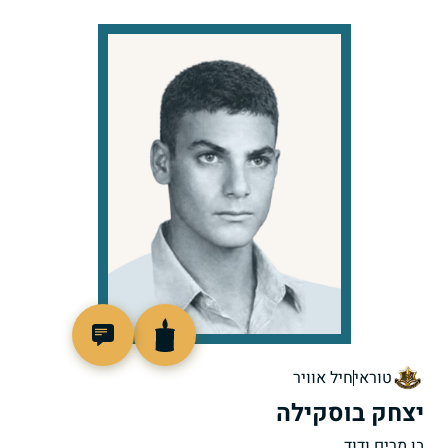
98530
טוראי
חיל אוויר
יצחק בוסקילה
בן מרים ודוד