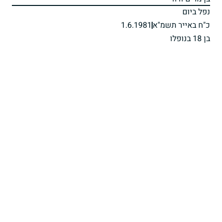
נפל ביום
כ"ח באייר תשמ"א
1.6.1981
בן 18 בנופלו