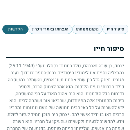
סיפור חייו
מקום מנוחתו
הנצחתו באתרי זיכרון
הקדשות
סיפור חייו
יצחק, בן שרה ואברהם, נולד ביום ד' בכסלו תש"י
(25.11.1949)
בהרצליה וסיים את לימודיו היסודיים בבית-הספר "גורדון" בעיר
מגוריו. יצחק גדל בין שתי אחיות ושני אחים, והשתלב במשפחה
כילד חברותי ונעים הליכות. הוא אהב לצחוק הרבה, ולספר
בדיחות בכל הזדמנות. הוא היה אהוב מאוד על בני המשפחה,
בזכות תכונותיו אלה המיוחדות, שהביאו אור ושמחה לבית. הוא
ידע להשרות על כל באי הבית תחושה של נועם ונינוחות ומכריו
הרבים ראו בו ידיד אישי להם. יצחק היה מוכן תמיד לעזור לזולת,
וידע להקשיב לבעיות ולקשיים שהעיקו על חבריו. הוא השרה
שמחה בין אנשים, ועליזותו הייתה סוחפת. בפגישות של החבר'ה