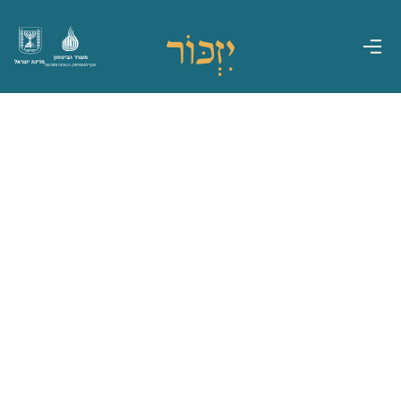
משרד הביטחון
מדינת ישראל
אגף משפחות, הנצחה ומורשת