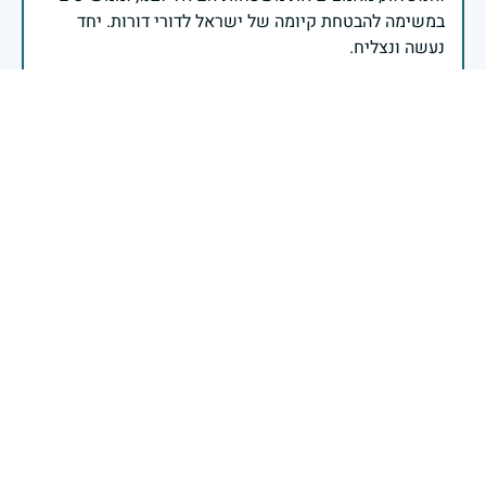
במשימה להבטחת קיומה של ישראל לדורי דורות. יחד
נעשה ונצליח.
שר הביטחון ישראל כ"ץ
אחי היקר יהיהי זכרו ברוך לא נשכח אותו
כרמלה חי
|
26 באפריל 2025
דיווח
זיכרון חללינו מהווה עבורנו צו חיים, להמשיך ולפעול
לאורה של המורשת שהותירו לנו. אהבת המולדת מקודשת
בדם יקירנו, וביום זה, כבכל שנה, אנו מתייחדים עם זכר
חללינו, אשר נפלו במערכות ישראל למען עצמאותה
וחוסנה של מדינת ישראל.
רב ניצב יעקב שבתאי- המפקח הכללי של משטרת ישראל