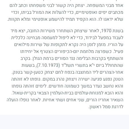
אחד מבני המשפחה. יצחק היה קשור לבני משפחתו וכתב להם
מכתבים יפים ואופטימיים, כדי להעלות את המורל בביתו, וכדי
שלא ידאגו לו. הוא הקפיד תמיד להישמע אופטימי ומלא תקוות.
בשנת
1970
, לאחר שיצחק השתחרר משירות החובה, יצא מיד
לעבוד במפעל לבידוד, כדי לא ליפול למעמסה מבחינה כלכלית
על הוריו. מזמן לזמן היה נקרא לתקופות של שירות מילואים
פעיל. כשפרצה מלחמת יום-הכיפורים הצטרף אל יחידתו
והשתתף בקרבות הבלימה נגד הסורים ברמת הגולן. בקרב
שהתחולל ביום י"א בתשרי תשל"ד
(7.10.1973)
, בשעות
אחר-הצהרים ליד המחצבה בנפח לחם יצחק כטען-קשר בטנק.
הטנק נפגע פגיעה ישירה ויצחק נהרג במקום. גופתו לא זוהתה
והוא נחשב נעדר במשך כשמונה חודשים. לימים זוהתה גופתו
והוא הובא למנוחת-עולמים בבית-העלמין הצבאי בקרית-שאול.
השאיר אחריו הורים, שני אחים ושתי אחיות. לאחר נופלו הועלה
לדרגת סמל ראשון.