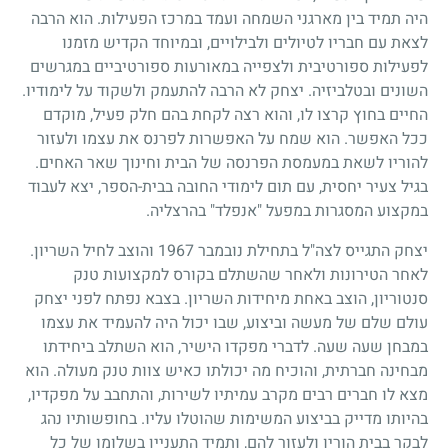
היה תמיד בין מארגני השמחה ועמד במרכז הפעילות. הוא הרבה
לצאת עם חבריו לטיולים ולבילויים, ובמיוחד הקדיש מזמנו
לפעילות ספורטיבית ולצפייה במאורעות ספורטיביים במגרשים
השונים ובטלביזיה. יצחק לא הרבה להתעמק ולשקוד על לימודיו.
החיים בחוץ קרצו לו, והוא רצה לקחת בהם חלק פעיל, מוקדם
ככל האפשר. הוא שמח על האפשרות לפרנס את עצמו ולעזור
להוריו לשאת במעמסת הפרנסה של הבית וחינוך שאר האחים.
בגיל צעיר יחסית, עם תום לימודי החובה בבית-הספר, יצא לעבוד
במקצוע המסגרות במפעל "אנפלד" בהרצליה.
יצחק התגייס לצה"ל בתחילת נובמבר
1967
והוצב לחיל השריון.
לאחר הטירונות ולאחר שהשתלם בקורס למקצועות טנק
סנטוריון, הוצב באחת מיחידות השריון. בצבא נפתח לפני יצחק
עולם שלם של מעשה וביצוע, שבו יכול היה להעמיד את עצמו
במבחן שעה שעה. לדברי מפקדו הישיר, הוא השתלב ביחידתו
מבחינה חברתית, והוכיח מה יכולתו כאיש צוות טנק מעולה. הוא
מצא לו חברים רבים מקרב עמיתיו לשירות, והתחבב על מפקדיו,
בהיותו מדייק בביצוע המשימות שהוטלו עליו. בחופשותיו נהג
לבקר בבית הוריו ולעזור להם, ותמיד התעניין בשלומו של כל