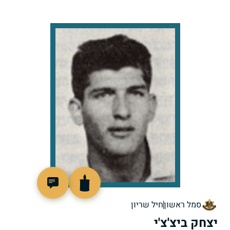
96724
סמל ראשון
חיל שריון
יצחק ביצ'צ'י