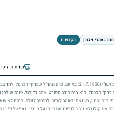
תו באתרי זיכרון
הקדשות
תווית נר זיכר
אב תש"י
(21.7.1950)
במושב כרם מהר"ל שבחוף הכרמל. למד בבית 
הם בחוף הכרמל. הוא היה חובב ספורט, אהב כדורגל, טניס שולח
ו היה וצנוע, רע נאמן ואוהב לעזור ולהיטיב לזולת. מימיו לא ש
ת קולו ולא ניסה לכפות את דעתו על חבריו - ואף על פי כן היו