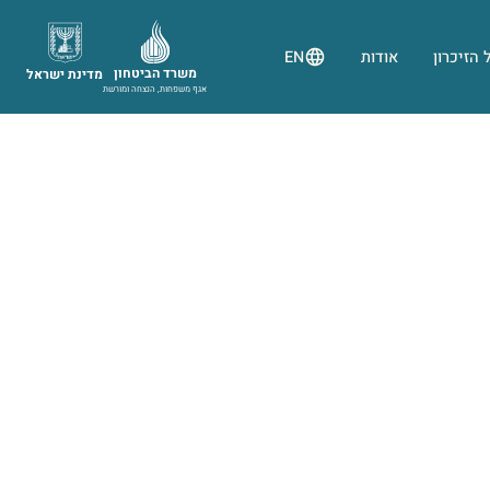
 הזיכרון
אודות
EN
משרד הביטחון
מדינת ישראל
אגף משפחות, הנצחה ומורשת