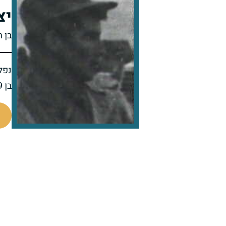
יצ
בן ח
נפל 
בן 19 בנופלו
47005