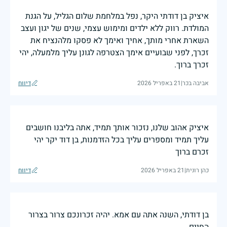
איציק בן דודתי היקר, נפל במלחמת שלום הגליל, על הגנת
המולדת. רווק ללא ילדים ומימוש עצמי, שנים של יגון ועצב
השארת אחרי מותך, אחיך ואימך לא פסקו מלהנציח את
זכרך, לפני שבועיים אימך הצטרפה לגונן עליך מלמעלה, יהי
זכרך ברוך.
אביבה בכר
|
21 באפריל 2026
דיווח
איציק אהוב שלנו, נזכור אותך תמיד, אתה בליבנו חושבים
עליך תמיד ומספרים עליך בכל הזדמנות, בן דוד יקר יהי
זכרם ברוך
כהן רונית
|
21 באפריל 2026
דיווח
בן דודתי, השנה אתה עם אמא. יהיה זכרונכם צרור בצרור
החיים.