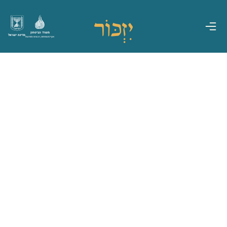
משרד הביטחון
מדינת ישראל
אגף משפחות, הנצחה ומורשת