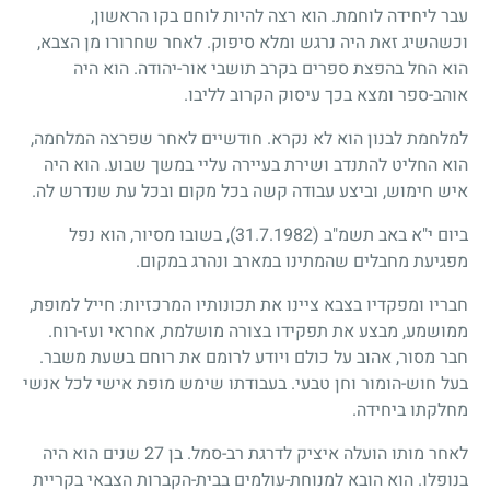
עבר ליחידה לוחמת. הוא רצה להיות לוחם בקו הראשון,
וכשהשיג זאת היה נרגש ומלא סיפוק. לאחר שחרורו מן הצבא,
הוא החל בהפצת ספרים בקרב תושבי אור-יהודה. הוא היה
אוהב-ספר ומצא בכך עיסוק הקרוב לליבו.
למלחמת לבנון הוא לא נקרא. חודשיים לאחר שפרצה המלחמה,
הוא החליט להתנדב ושירת בעיירה עליי במשך שבוע. הוא היה
איש חימוש, וביצע עבודה קשה בכל מקום ובכל עת שנדרש לה.
ביום י"א באב תשמ"ב
(31.7.1982)
, בשובו מסיור, הוא נפל
מפגיעת מחבלים שהמתינו במארב ונהרג במקום.
חבריו ומפקדיו בצבא ציינו את תכונותיו המרכזיות: חייל למופת,
ממושמע, מבצע את תפקידו בצורה מושלמת, אחראי ועז-רוח.
חבר מסור, אהוב על כולם ויודע לרומם את רוחם בשעת משבר.
בעל חוש-הומור וחן טבעי. בעבודתו שימש מופת אישי לכל אנשי
מחלקתו ביחידה.
לאחר מותו הועלה איציק לדרגת רב-סמל. בן
27
שנים הוא היה
בנופלו. הוא הובא למנוחת-עולמים בבית-הקברות הצבאי בקריית