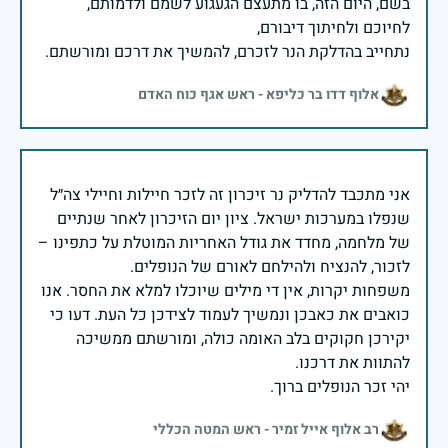
בשם, היום הזה, בו מתעצם הגעגוע לשמם ולדמותם,
נתחייב בהדלקת הנר לזכרם, להמשיך את דרכם ומורשתם.
אלוף דדו בר כליפא - ראש אגף כוח האדם
אני מתכבד להדליק נר זיכרון זה לזכר חיילות וחיילי צה״ל
שנפלו במערכות ישראל. ציון יום הזיכרון לאחר שנתיים
של מלחמה, מחדד את גודל האחריות המוטלת על כתפינו –
משפחות יקרות, אין די מילים שיוכלו למלא את החסר. אנו
כואבים את כאבכן ונמשיך לעמוד לצידכן כל העת. דעו כי
יקירכן חקוקים בלב האומה כולה, ומורשתם ממשיכה
יהי זכר הנופלים ברוך.
רב אלוף אייל זמיר - ראש המטה הכללי