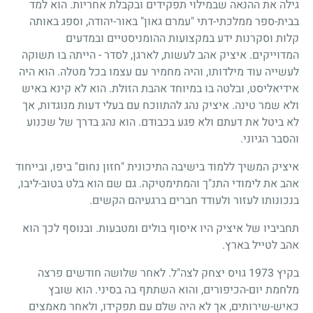
גילה את ההנאה שבמילוי תפקידים ובקבלת אחריות. הוא למד
בבית-ספר ממלכתי-דתי "עמרם גאון" באור-יהודה, וספג באותה
קלות וסקרנות ידע במקצועות ההומניסטיים ובמדעים
המדוייקים. איציק אהב לעשות, לארגן, לסדר
-
הייתה בו תשוקה
לעשייה עוד מילדותו, והיה מחמיר עם עצמו בכל מטלה. הוא היה
אידיאליסט, ובלטה בו במיוחד אהבת הזולת. הוא לא קינא באיש
ולא שמר טינה. איציק נהג להתווכח עם בעלי דעות מנוגדות, אך
לא ביטל את דעתם ולא פגע בכבודם. הוא נהג בדרך של שכנוע
והסבר הגיוני.
איציק המשיך ללמוד בישיבה התיכונית "חזון נחום" ביפו, ובייחוד
אהב את לימודי התנ"ך והמתימטיקה. גם שם הוא בלט בטוב-ליבו,
בנכונותו לעזור ולעודד חברים ברגעיהם הקשים.
תחביביו של איציק היו איסוף בולים ומטבעות. ובנוסף לכך הוא
אהב לטייל בארץ.
בקיץ
1973
גויס יצחק לצה"ל. לאחר שלושה חודשים פרצה
מלחמת יום-הכיפורים, והוא השתתף בה בסיני. הוא שובץ
כאיש-שירותים, אך לא היה שלם עם תפקידו, ולאחר מאמצים