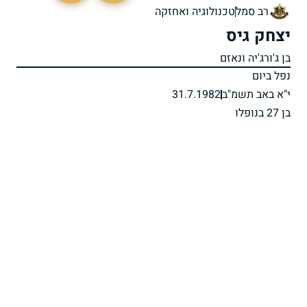
רב סמל
טכנולוגיה ואחזקה
יצחק גיס
בן ג'ורג'יה ונאזם
נפל ביום
י"א באב תשמ"ב
31.7.1982
בן 27 בנופלו