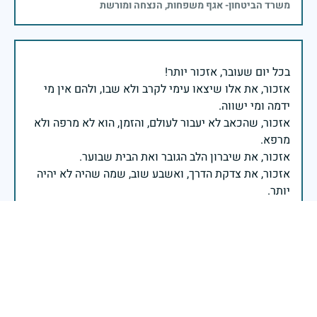
משרד הביטחון- אגף משפחות, הנצחה ומורשת
אזכור, את אלו שיצאו עימי לקרב ולא שבו, ולהם אין מי
אזכור, שהכאב לא יעבור לעולם, והזמן, הוא לא מרפה ולא
אזכור, את צדקת הדרך, ואשבע שוב, שמה שהיה לא יהיה
ביום הזה, אני נתקף געגוע לדמותם, לחיתוך דיבורם,
ומדליק נר לזיכרון דרכם ומורשתם!
אלוף דדו בר כליפא - ראש אגף כוח האדם בצה"ל