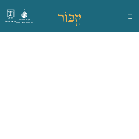
משרד הביטחון
מדינת ישראל
אגף משפחות, הנצחה ומורשת