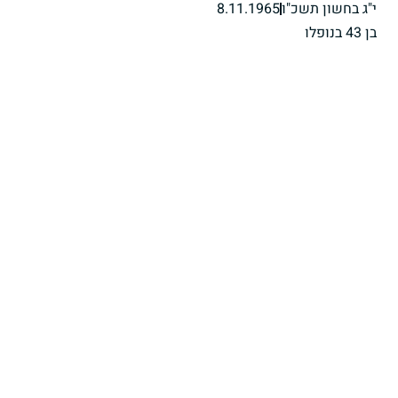
י"ג בחשון תשכ"ו
8.11.1965
בן 43 בנופלו