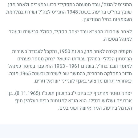
התגייס ל"הגנה", עבד מטעמה בתפקידי רכש במצרים ולאחר מכן
שובץ בחי"ש בחיפה. בשנת 1948 התגייס לצה"ל ושירת במלחמת
העצמאות בחיל המודיעין.
לאחר שחרורו מהצבא עבד יצחק כפקיד, כסולל כבישים וכעוזר
למנהל מסעדה.
תקופה קצרה לאחר מכן, בשנת 1950, נתקבל לעבודה בשירות
הביטחון הכללי. במהלך עבודתו הושאל יצחק מספר פעמים
למוסד ועבד בחו"ל. בשנים 1961 - 1963 הוא עבד במוסד כמנהל
מדור במחלקה מרחבית, בהמשך שב לשירות ובשנת 1965 מונה
כאחראי תחום מקצועי באגף לענייני ישראל וזרים.
יצחק נפטר מהתקף לב ביום י"ג בחשוון תשכ"ו
(8.11.1965)
. בן
ארבעים ושלוש בנפלו. הוא הובא למנוחות בבית העלמין חוף
הכרמל בחיפה. הניח אישה ושני בנים.