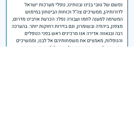
נפשם של טובי בנינו ובנותינו, נופלי מערכות ישראל
לדורותיהן, ממשיכים צה"ל וכוחות הביטחון במימוש
המשימה למענה לחמו ועבורה נפלו: הכרעת אויבינו מדרום,
מצפון, ביהודה ובשומרון, וגם בזירות רחוקות יותר. בהערכה
רבה ובגאווה אדירה אנו מרכינים ראש בפני הנופלים
והנופלות, מאמצים את משפחותיהם אל לבנו, וממשיכים
במשימה להבטחת קיומה של ישראל לדורי דורות. יחד
נעשה ונצליח.
שר הביטחון ישראל כ"ץ
זיכרון חללינו מהווה עבורנו צו חיים, להמשיך ולפעול
לאורה של המורשת שהותירו לנו. אהבת המולדת מקודשת
בדם יקירנו, וביום זה, כבכל שנה, אנו מתייחדים עם זכר
חללינו, אשר נפלו במערכות ישראל למען עצמאותה
וחוסנה של מדינת ישראל.