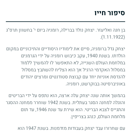
סיפור חייו
בן חנה ואליעזר. יצחק נולד בברילה, רומניה ביום י' בחשוון תרפ"ג
.
(1.11.1922)
יצחק גדל ברומניה, סיים את לימודיו היסודיים והתיכוניים במקום
הולדתו. בשנת 1940, עקב כיבוש רומניה על ידי הגרמנים
במלחמת העולם השנייה, לא התאפשר לו להמשיך ללמוד
במסלול האקדמי הרגיל אך הוא הצליח להשתבץ במסלול
להנדסת אוניות יחד עם קבוצת סטודנטים ומרצים יהודים
באוניברסיטה בבוקרשט, רומניה.
בהמשך אותה שנה יצחק עלה ארצה, הוא נתפס על ידי הבריטים
והוגלה למחנה הסגר בעתלית. בשנת 1942 שוחרר ממחנה ההסגר
והתגייס לצבא הבריטי. הוא שירת עד שנת 1946, עד תום
מלחמת העולם, כנהג בצריפין.
עם שחרורו עבד יצחק בעבודות מזדמנות. בשנת 1947 הוא