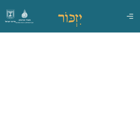
משרד הביטחון
מדינת ישראל
אגף משפחות, הנצחה ומורשת