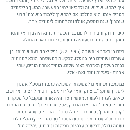
עם ישראל וארץ ישראל', היתה חלק אינטגרלי מחייו, ותמיד חשב
איך לממש שילוש זה ולהביאו לחיי המעשה". המשך הלימודים
הטריד אותו. הוא התלבט אם להמשיך ללמוד בישיבת "קרני
שומרון" שנה נוספת, או לפנות לתחום לימודים אחר.
קשר הדוק וחם היה לו עם בני משפחתו. הוא היה בן דואג ומסור
ותמך במשפחתו בשעותיה הקשות, בייחוד באביו החולה.
ביום ה' באדר א' תשנ"ה
(5.2.1995)
, נפל יצחק בעת שירותו. בן
עשרים ושתיים היה בנופלו. לבקשת המשפחה, הובא למנוחות
בבית העלמין האזרחי בצור שלום. הותיר אחריו הורים, שתי
אחיות - סיגלית ויונה ואח - אלי.
במכתב התנחומים למשפחה השכולה כתב הרמטכ"ל אמנון
ליפקין שחק: "...יצחק תואר על ידי מפקדיו כחייל רציני ומחושב,
שאהב לעזור ולעשות מעשי חסד, והיה אהוד ומקובל על מפקדיו
וחבריו כאחד". הרב אברהם רקנאטי, מורהו לתנ"ך בישיבת ההסדר
"קרני שומרון", כתב בדברים לזכרו: "... הדברים, שבאו תחת
הכותרת 'השגות ומסקנות שהשגתי' (שכתב יצחק) מגלים לנו
נשמה גדולה, דרישות עצמיות חריפות ונוקבות, עמידה מול