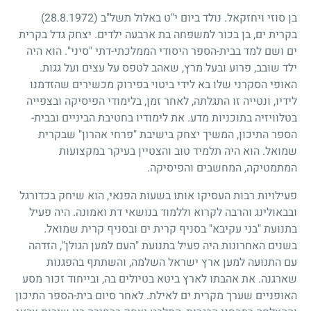
בן סוזי ויחזקאל. נולד ביום י"ט באלול תשל"ב
(28.8.1972)
בקרית ים, בן בכור למשפחה בת ארבעה ילדים. יצחק גדל בקרית
ים ושם למד בבית-הספר היסודי הממלכתי-דתי "סיני". הוא היה
ילד שובב, פרוע ובעל מרץ, שאהב לטפס על עצים ועל גגות.
האופי הסקרני שלו בא לידי ביטוי בפירוק מכשירים שהזדמנו
לידיו, ונטייה זו התגלתה, לאחר זמן, בלימודי הפיסיקה ובצפייה
בטלוויזיה בתוכניות מדע. את לימודיו בחטיבת הביניים ובבית-
הספר התיכון, המשיך יצחק בישיבת "פרחי אהרון" שבקרית
שמואל. הוא היה תלמיד טוב והצטיין בעיקר במקצועות
המתמטיקה, המחשבים והפיסיקה.
פעילויות רבות העסיקו אותו בשעות הפנאי, הוא שיחק בכדורגל
ובבאולינג והרבה לקרוא וללמוד בנושאי דת ואמונה. היה פעיל
בתנועת "בני עקיבא" בסניף קרית ים ובסניף קרית שמואל.
בשנים האחרונות היה פעיל בתנועת "העם למען הגולן", הזדהה
עם התנועה למען ארץ ישראל השלמה, והשתתף בהפגנות
שארגנה. את אהבתו לארץ ביטא בטיולים בה, ובייחוד זכור מסע
האופניים שערך מקרית ים לאילת. לאחר סיום בית-הספר התיכון