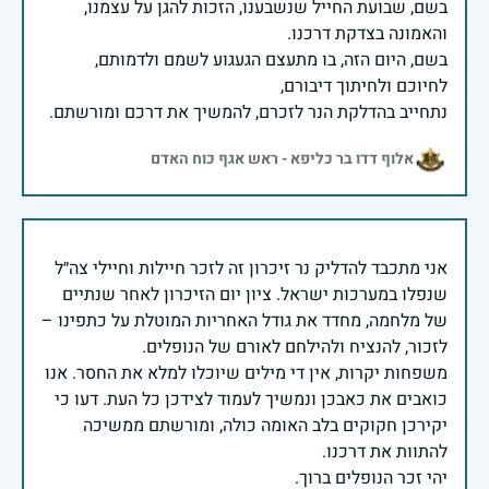
בשם, שבועת החייל שנשבענו, הזכות להגן על עצמנו,
בשם, היום הזה, בו מתעצם הגעגוע לשמם ולדמותם,
נתחייב בהדלקת הנר לזכרם, להמשיך את דרכם ומורשתם.
אלוף דדו בר כליפא - ראש אגף כוח האדם
אני מתכבד להדליק נר זיכרון זה לזכר חיילות וחיילי צה״ל
שנפלו במערכות ישראל. ציון יום הזיכרון לאחר שנתיים
של מלחמה, מחדד את גודל האחריות המוטלת על כתפינו –
משפחות יקרות, אין די מילים שיוכלו למלא את החסר. אנו
כואבים את כאבכן ונמשיך לעמוד לצידכן כל העת. דעו כי
יקירכן חקוקים בלב האומה כולה, ומורשתם ממשיכה
יהי זכר הנופלים ברוך.