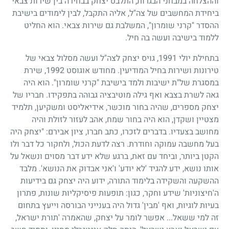
וההצלחה במבחני הבגרות, התלבט יצחק בבחירה בין שירות צבאי
ביחידת המחשבים של צה"ל, אליה התקבל, לבין לימודים בישיבת
ההסדר "קרני שומרון", המשלבת גם שירות צבאי. הוא החליט
ללמוד בישיבה ועשה בה חיל.
בתחילת יולי
1991
, גויס יצחק לצה"ל ועשה מסלול צבאי של
טירונות ושירות בחיל המודיעין. מחודש אוגוסט
1992
, שירת
במסגרת של"ת ישיבות ולמד בישיבת "קרני שומרון". הוא היה
גאה לשרת בצבא ואף גילה מוטיבציה גבוהה בתפקידו. חבריו של
יצחק מספרים, שהיה בחור מוכשר, אידיאליסט ומשקיען, תלמיד
מצטיין ושקדן, הוא היה בחור שמח, אהב לעזור לזולת והיה
מחושב בצעדיו. בדברים לזכרו, כתב חברו, ציון אבירם: "יצחק היה
בעל מחשבה עמוקה וחודרת. רצה לדעת הכול, ולחקור כל דבר ולו
הקטן ביותר, וביחד עם זאת, ברגע שלא ידע דבר מסוים ונשאל על
אותו נושא, ידע להגיד 'לא יודע' ו'אני אבדוק את הנושא'. מלבד
ההשקעה והשקידה בלימוד התורה, ידוע היה יצחק גם בידיעות
ה'חיצוניות' שידע וחקר, כגון: תופעות פיסיקליות שונות, פתרון
בעיות לוגיות, ואף 'מבין' גדול היה בענייני הבורסה וייעץ בתחום
זה למי ששאל... אפשר לומר על יצחק, שהאמרה 'תורת ישראל,