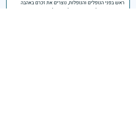
ראש בפני הנופלים והנופלות, נוצרים את זכרם באהבה
ובהערכה, ושולחים חיבוק של נחמה למשפחותיהם
מכוחם ולאורם נמשיך לבסס את ביטחונה של ישראל
ועתידה לדורות קדימה.
שר הביטחון ישראל כ"ץ
שימור זכרם של חללי מערכות ישראל הינו נתיב פועלנו
יום הזיכרון לחללי מערכות ישראל התשפ"ה -2025
משרד הביטחון- אגף משפחות, הנצחה ומורשת