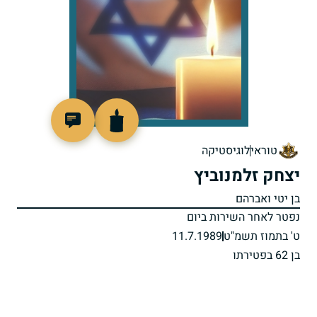
512245
טוראי
לוגיסטיקה
יצחק זלמנוביץ
בן יטי ואברהם
נפטר לאחר השירות ביום
ט' בתמוז תשמ"ט
11.7.1989
בן 62 בפטירתו