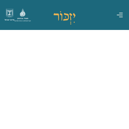
משרד הביטחון
מדינת ישראל
אגף משפחות, הנצחה ומורשת