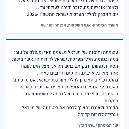
שימור זכרם של חללי מערכות ישראל הינו נתיב פועלנו
יום הזיכרון לחללי מערכות ישראל התשפ"ו -2026
משרד הביטחון- אגף משפחות, הנצחה ומורשת
עוצמתה וחוסנה של ישראל נשענים מאז ומעולם על טובי
בניה ובנותיה, חללי מערכות ישראל לדורותיהן, אשר בזכות
מסירות נפשם ודבקותם במשימה אנו מצליחים לעמוד
בהתקדש יום הזיכרון לחללי מערכות ישראל, אנו מרכינים
ראש בפני הנופלים והנופלות, נוצרים את זכרם באהבה
ובהערכה, ושולחים חיבוק של נחמה למשפחותיהם
מכוחם ולאורם נמשיך לבסס את ביטחונה של ישראל
ועתידה לדורות קדימה.
שר הביטחון ישראל כ"ץ