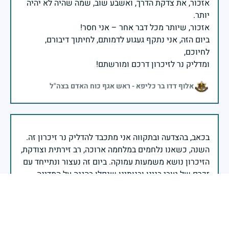
אזכור, את צדקת הדרך, ואשבע שוב, שמה שהיה לא יהיה
ביום הזה, אני נתקף געגוע לדמותם, לחיתוך דיבורם,
ומדליק נר לזיכרון דרכם ומורשתם!
אלוף דדו בר כליפא - ראש אגף כוח האדם בצה"ל
בכאב, בהצדעה ובתקווה אני מתכבד להדליק נר זיכרון זה.
השנה, כשאנו נלחמים במלחמה ארוכה, רב זירתית וצודקת,
הזיכרון נושא משמעות עמוקה. ביום זה נעצור ונתייחד עם
זכרם של טובי בנינו ובנותינו שנפלו בהגנה על המדינה.
מורשתם היא המצפן שמתווה את דרכינו, והיא המעניקה
משפחות יקרות, אנו מרכינים ראשנו ומתחייבים שנעמוד