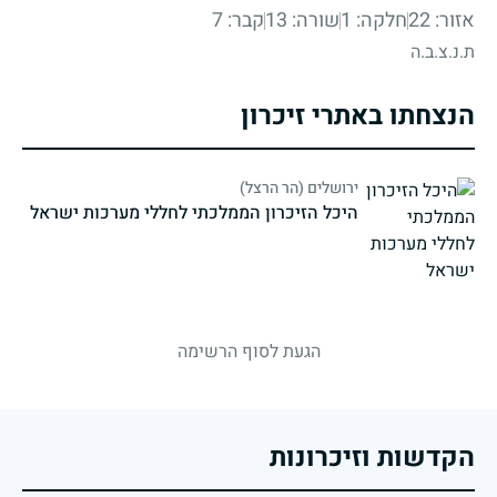
אזור: 22
חלקה: 1
שורה: 13
קבר: 7
ת.נ.צ.ב.ה
הנצחתו באתרי זיכרון
ירושלים (הר הרצל)
היכל הזיכרון הממלכתי לחללי מערכות ישראל
strings.fallen.memorialSubtitle
הגעת לסוף הרשימה
הקדשות וזיכרונות