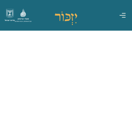
משרד הביטחון
מדינת ישראל
אגף משפחות, הנצחה ומורשת