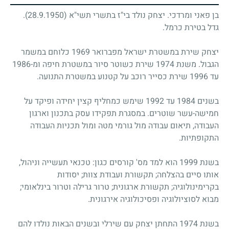
בן פאני ומרדכי. יצחק נולד בי"ז בתשרי תשי"א
(28.9.1950)
.
גדל בטירת כרמל.
יצחק שירת במשטרת ישראל מפברואר 1969 כלוחם במשמר
הגבול. משנת 1974 שירת כשוטר סיור במשטרת חיפה ומ-1986
עד 1996 שירת כסייר רוכב על קטנוע במשטרת התנועה.
בשנים 1984 עד 1992 שימש כמחליף קצין יחידה ופיקד על
חמישה-עשר שוטרים. במסגרת תפקידו עסק בתכנון וארגון
העבודה, תיאום עבודה מול גורמי מטה ומול תכניות העבודה
התקופתיות.
בשנת 1999 הוא למד מס' קורסים כגון: טכנאי תעשייה וניהול,
אותו סיים בהצלחה; תקשורת ועבודת צוות; יסודות
בקרימינולוגיה; תקשורת ארגונית; טרור גרילה וטרור בינלאומי;
מבוא לסוציולוגיה ופסיכולוגיה אירגונית.
בשנת 1974 התחתן יצחק עם שירלי ובשנים הבאות נולדו להם