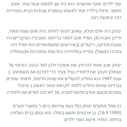
שני ילדים: מוטי ואושרת. הוא היה אב למופת ובעל עוזר, אוהב
ותומך. טיפל בילדיו ועזר לאשתו במסגרת עבודות הבית במסירות
רבה ובאהבה רבה.
יצחק היה אדם נפלא, שאהב לעזור לזולת. היה אדם שמח מאוד,
חייכן וחברה'מן. תמיד אהב לספר בדיחות. תחביביו העיקריים היו
אהבת מוזיקה, ריקודים (באירועים המשפחתיים הוא תמיד היה
במרכז המעגל), צפייה בטלוויזיה בחדשות ובתכניות אקטואליה.
יצחק אהב מאוד להרחיב את אופקיו ולכן למד הרבה, כפיצוי על
שנאלץ לעזוב את לימודיו בגיל צעיר כדי לפרנס את משפחתו. ב
שנת 1997 הוא החליט להשלים את שנות הלימוד, ולאחר שסיים
בגרויות שונות החליט ללמוד לקראת תואר ראשון ב מינהל
עסקים מטעם אוניברסיטת לטביה, אך לא זכה לסיים את לימודיו.
רב-סמל מתקדם יצחק נפל בעת שירותו ביום ז' בתשרי תש"ס
(16.9.1999)
. בן ארבעים ותשע בנפלו. הוא נטמן בבית העלמין
בחיפה. הותיר אישה ושני ילדים.