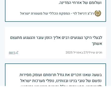
ושלומם של אזרחי המדינה.
רנ"צ דניאל לוי - המפקח הכללי של משטרת ישראל
לבעלי היקר געגועים רבים אליך הזמן עובר והגעגוע מתעצם
אשתך
חכים שירלי
|
27 באפריל 2025
דיווח
בשעה שאנו זוכרים את גודל תרומתם ועומק מסירות
נפשם של טובי בנינו ובנותינו, נופלי מערכות ישראל
לדורותיהן, ממשיכים צה"ל וכוחות הביטחון במימוש
המשימה למענה לחמו ועבורה נפלו: הכרעת אויבינו מדרום,
מצפון, ביהודה ובשומרון, וגם בזירות רחוקות יותר. בהערכה
רבה ובגאווה אדירה אנו מרכינים ראש בפני הנופלים
והנופלות, מאמצים את משפחותיהם אל לבנו, וממשיכים