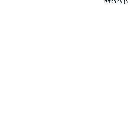
בן 49 בנופלו