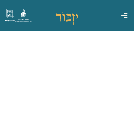
משרד הביטחון
מדינת ישראל
אגף משפחות, הנצחה ומורשת