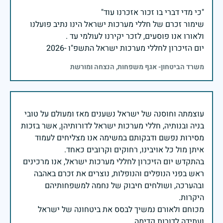
שימור זכרם של חללי מערכות ישראל הינו נתיב פועלנו
יום הזיכרון לחללי מערכות ישראל התשפ"ו -2026
משרד הביטחון- אגף משפחות, הנצחה ומורשת
עוצמתה וחוסנה של ישראל נשענים מאז ומעולם על טובי
בניה ובנותיה, חללי מערכות ישראל לדורותיהן, אשר בזכות
מסירות נפשם ודבקותם במשימה אנו מצליחים לעמוד
בהתקדש יום הזיכרון לחללי מערכות ישראל, אנו מרכינים
ראש בפני הנופלים והנופלות, נוצרים את זכרם באהבה
ובהערכה, ושולחים חיבוק של נחמה למשפחותיהם
מכוחם ולאורם נמשיך לבסס את ביטחונה של ישראל
ועתידה לדורות קדימה.