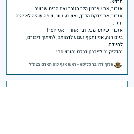
אזכור, את צדקת הדרך, ואשבע שוב, שמה שהיה לא יהיה
ביום הזה, אני נתקף געגוע לדמותם, לחיתוך דיבורם,
ומדליק נר לזיכרון דרכם ומורשתם!
אלוף דדו בר כליפא - ראש אגף כוח האדם בצה"ל
בכאב, בהצדעה ובתקווה אני מתכבד להדליק נר זיכרון זה.
השנה, כשאנו נלחמים במלחמה ארוכה, רב זירתית וצודקת,
הזיכרון נושא משמעות עמוקה. ביום זה נעצור ונתייחד עם
זכרם של טובי בנינו ובנותינו שנפלו בהגנה על המדינה.
מורשתם היא המצפן שמתווה את דרכינו, והיא המעניקה