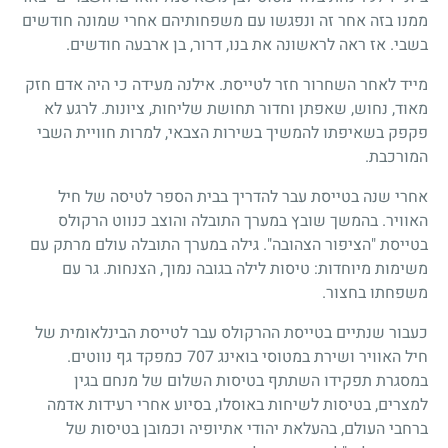
ממנו בזה אחר זה ונפגשו עם משפחותיהם אחרי שמונה חודשים
בשבי. אז ראה לראשונה את בנו, דרור, בן ארבעה חודשים.
מייד לאחר השחרור חזר לטייסת. אילנה מעידה כי היה אדם חזק
מאוד, נחוש, שאפתן וחדור תחושת שליחות, ציונות. לרגע לא
פקפק בשאיפתו להמשיך בשירות הצבאי, למרות חוויית השבי
המורכבת.
אחרי שנה בטייסת עבר להדריך בבית הספר לטיסה של חיל
האוויר. בהמשך שובץ במערך התובלה והוצב כנווט הרקולס
בטייסת "הציפור הצהובה". גילה במערך התובלה עולם מרתק עם
משימות מיוחדות: טיסות לילה בגובה נמוך, הצנחות. גר עם
משפחתו בחצור.
כעבור שנתיים בטייסת ההרקולס עבר לטייסת הבינלאומית של
חיל האוויר ושירת במטוסי בואינג 707 כמפקד גף נווטים.
במסגרת תפקידו השתתף בטיסות השלום של מנחם בגין
למצרים, בטיסות לשיחות באוסלו, בסיוע אחרי רעידות אדמה
ברחבי העולם, בהעלאת יהודי אתיופיה וכמובן בטיסות של