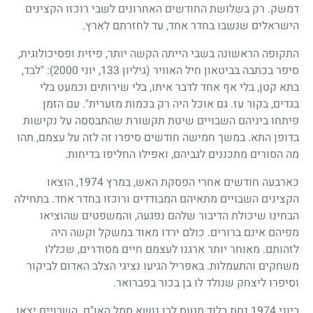
דמשק. רק בשלושת החודשים האחרונים לשבי רוכזו הקצינים
הישראלים שנשבו בחדר אחד, עד לחזרתם לארץ.
התקופה הראשונה בשבי הייתה הקשה יותר, פיזית ופסיכולוגית,
סיפר בכתבה בביטאון חיל האוויר (גיליון 133, יוני 2000): "לבד,
בתא קטן, בלי אף אחד לדבר איתו, בלי שירותים וכמעט בלי
בגדים, בקור עז. גם אוכל היה רק בכמות מזערית". עם הזמן
פיתחו ביניהם השבויים שיטת תקשורת שהתבססה על נקישות
בדופן התא. במשך חמישה חודשים סיפרו זה לזה על עצמם, תהו
מה הסורים מתכננים לגביהם, ואפילו החליפו בדיחות.
כארבעה חודשים אחרי הפסקת האש, במרץ 1974, הוצאו
הקצינים השבויים מתאיהם המבודדים ורוכזו בחדר אחד. בתחילה
הבחינו שיכולת הדיבור שלהם נפגעה, והמשפטים שהוציאו
מפיהם אינם ברורים. כולם ירדו מאוד במשקל וקשה היה
לזהותם. מאוחר יותר ארגנו לעצמם חיים מסודרים, שכללו
משחקים והתעמלות. באפריל הגיעו נציגי הצלב האדום לביקור
וסיפרו ליצחק שנולד לו בן בכור בפברואר.
ביוני 1974 נחת בלוד מטוס לבן נושא סמל האו"ם. השבויים יצאו