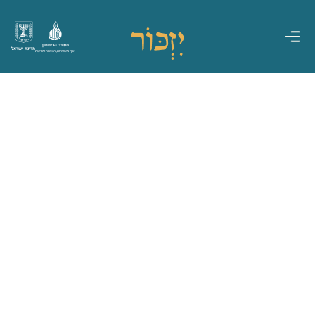
משרד הביטחון
מדינת ישראל
אגף משפחות, הנצחה ומורשת