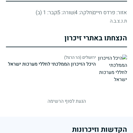
אזור: פרדס חיים
חלקה: 4
שורה: 5
קבר: 1 (ב)
ת.נ.צ.ב.ה
הנצחתו באתרי זיכרון
ירושלים (הר הרצל)
היכל הזיכרון הממלכתי לחללי מערכות ישראל
strings.fallen.memorialSubtitle
הגעת לסוף הרשימה
הקדשות וזיכרונות