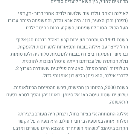
מדינאים לחו"ל, בין השאר ליעדים סודיים.
לאילנה ויצחק נולדו עוד שלושה ילדים אחרי דרור - דן, דפי
(דפנה) והבן הצעיר, רוני. היה אבא נהדר, והמשפחה הייתה עבורו
מעל הכול. מסור למשפחתו, השקיע רבות בחינוך ילדיו.
בשנת 1991 השתחרר משירות קבע בצה"ל בדרגת סגן-אלוף.
החל לייצר עם אילנה בובות ותפאורות לתערוכות ולהפקות,
ובהמשך התמקדו ביצירת בובות לתוכניות טלוויזיה ולפרסומות.
גולת הכותרת של עבודתם הייתה פיסול הבובות לתוכנית
הטלוויזיה "החרצופים", סאטירה פוליטית ששודרה בערוץ 2.
לדברי אילנה, הוא ניחן בכישרון אומנותי גדול.
בשנת 2000, בהיותו בן חמישים, פרש מהטייסת הבינלאומית.
שלושים שנות טיסה באו אל סיומן. באותו זמן נהפך לסבא בפעם
הראשונה.
אילנה התמחתה אז בציור בחול, ויצחק היה מעורב ביצירתה
ומלווה אותה במופעיה ברחבי העולם. היא מעידה על הקשר
הקרוב ביניהם: "כשהוא השתחרר מהצבא היינו עשרים וארבע