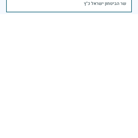
שר הביטחון ישראל כ"ץ
אהובי. כל כך מתגעגעת
אילנה יהב
|
16 באפריל 2026
דיווח
שימור זכרם של חללי מערכות ישראל הינו נתיב פועלנו
יום הזיכרון לחללי מערכות ישראל התשפ"ה -2025
משרד הביטחון- אגף משפחות, הנצחה ומורשת