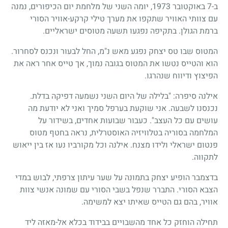
ב-7 באוקטובר 1973, יומה השני של מלחמת יום הכיפורים, נמנה
עם צוותי האוויר שתקפו את מערך טילי קרקע-אוויר הסורי
ברמת הגולן. בתקיפה נפגעו תשעה מטוסים ישראליים.
המטוס שבו טס יצחק נפגע מאש נ"מ, החל לבעור ונכנס לסחרור.
הוא והטייס נטשו את המטוס בגובה נמוך, אך טייס אחר ראה את
הפיצוץ ודיווח שנהרגו.
אילנה סיפרה: "בלילה של היום השני נשמעה דפיקה בדלת.
נכנסנו לשבעה. אני שוקעת בערפל סמיך ואני לא יודעת מה
עושים עם כל העצב". כעבור שבועות אחדים, בשידור על
המלחמה בסוריה בטלוויזיה האוסטרלית, נראה בחטף מטוס
פנטום ישראלי ולידו מצנח. אילנה וכל מקורביו נעו אז בין ייאוש
לתקווה.
בדצמבר הופיע יצחק בתמונה על שער עיתון צרפתי, לבוש במדי
הצבא הסורי. התברר שנפל בשבי הסורי עם שמונה אנשי צוות
אוויר, בהם גם הטייס שאיתו יצא למשימה.
תחילה הוחזק כל אחד מהשבויים בבידוד בכלא אל-מאזה ליד