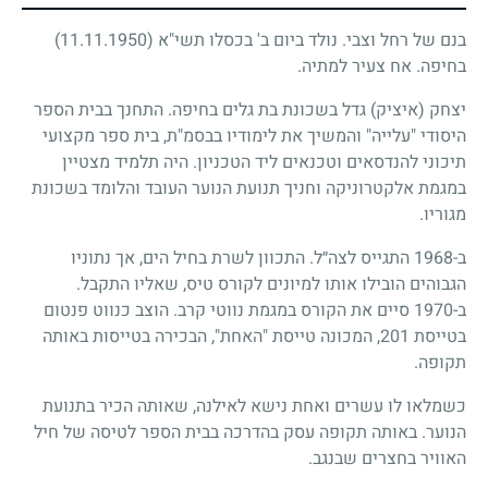
בנם של רחל וצבי. נולד ביום ב' בכסלו תשי"א
(11.11.1950)
בחיפה. אח צעיר למתיה.
יצחק (איציק) גדל בשכונת בת גלים בחיפה. התחנך בבית הספר
היסודי "עלייה" והמשיך את לימודיו בבסמ"ת, בית ספר מקצועי
תיכוני להנדסאים וטכנאים ליד הטכניון. היה תלמיד מצטיין
במגמת אלקטרוניקה וחניך תנועת הנוער העובד והלומד בשכונת
מגוריו.
ב-1968 התגייס לצה״ל. התכוון לשרת בחיל הים, אך נתוניו
הגבוהים הובילו אותו למיונים לקורס טיס, שאליו התקבל.
ב-1970 סיים את הקורס במגמת נווטי קרב. הוצב כנווט פנטום
בטייסת 201, המכונה טייסת "האחת", הבכירה בטייסות באותה
תקופה.
כשמלאו לו עשרים ואחת נישא לאילנה, שאותה הכיר בתנועת
הנוער. באותה תקופה עסק בהדרכה בבית הספר לטיסה של חיל
האוויר בחצרים שבנגב.