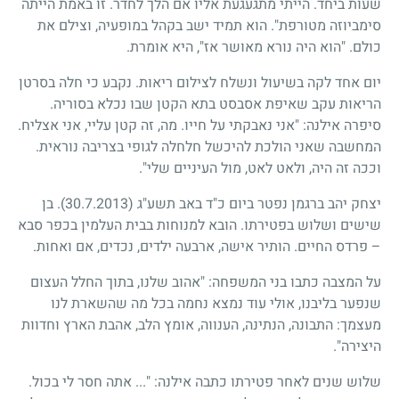
שעות ביחד. הייתי מתגעגעת אליו אם הלך לחדר. זו באמת הייתה
סימביוזה מטורפת". הוא תמיד ישב בקהל במופעיה, וצילם את
כולם. "הוא היה נורא מאושר אז", היא אומרת.
יום אחד לקה בשיעול ונשלח לצילום ריאות. נקבע כי חלה בסרטן
הריאות עקב שאיפת אסבסט בתא הקטן שבו נכלא בסוריה.
סיפרה אילנה: "אני נאבקתי על חייו. מה, זה קטן עליי, אני אצליח.
המחשבה שאני הולכת להיכשל חלחלה לגופי בצריבה נוראית.
וככה זה היה, ולאט לאט, מול העיניים שלי".
יצחק יהב ברגמן נפטר ביום כ"ד באב תשע"ג
(30.7.2013)
. בן
שישים ושלוש בפטירתו. הובא למנוחות בבית העלמין בכפר סבא
– פרדס החיים. הותיר אישה, ארבעה ילדים, נכדים, אם ואחות.
על המצבה כתבו בני המשפחה: "אהוב שלנו, בתוך החלל העצום
שנפער בליבנו, אולי עוד נמצא נחמה בכל מה שהשארת לנו
מעצמך: התבונה, הנתינה, הענווה, אומץ הלב, אהבת הארץ וחדוות
היצירה".
שלוש שנים לאחר פטירתו כתבה אילנה: "... אתה חסר לי בכול.