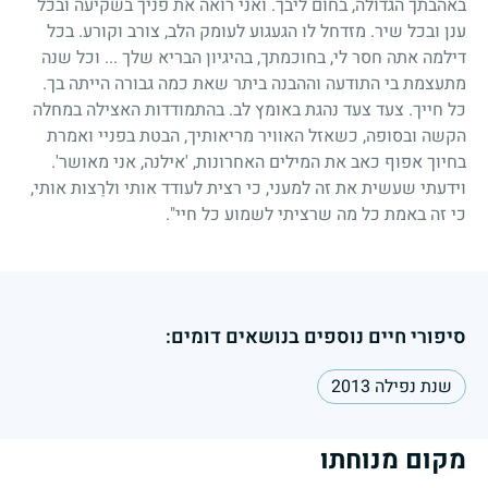
באהבתך הגדולה, בחום ליבך. ואני רואה את פניך בשקיעה ובכל
ענן ובכל שיר. מזדחל לו הגעגוע לעומק הלב, צורב וקורע. בכל
דילמה אתה חסר לי, בחוכמתך, בהיגיון הבריא שלך ... וכל שנה
מתעצמת בי התודעה וההבנה ביתר שאת כמה גבורה הייתה בך.
כל חייך. צעד צעד נהגת באומץ לב. בהתמודדות האצילה במחלה
הקשה ובסופה, כשאזל האוויר מריאותיך, הבטת בפניי ואמרת
בחיוך אפוף כאב את המילים האחרונות, 'אילנה, אני מאושר'.
וידעתי שעשית את זה למעני, כי רצית לעודד אותי ולרַצות אותי,
כי זה באמת כל מה שרציתי לשמוע כל חיי".
סיפורי חיים נוספים בנושאים דומים:
שנת נפילה 2013
מקום מנוחתו