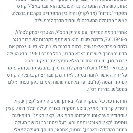
אחת, כשהחלה המערכה נגד הערבים, הוא עבר באצ"ל קורס
מפקדי "גונדות" (מחלקות) והיה בין המפקדים בקרבות ברמלה,
כאשר התנהלה המערכה לשחרור הדרך לירושלים.
אחרי הקמת המדינה, עם פירוק האצ"ל, הצטרף יצחק לצה"ל,
ב-
7.6.1948
, בדרגת סג"ם. הוא השתתף בקרבות לשחרור הנגב
ולחם בעירק-אל-מנשיה. בתום קרבות תש"ח, לא פשט יצחק את
מדיו והצטרף לשירות בצבא הקבע, החל במרס
1950
. הוא הועלה
לדרגת סגן, ושנים אחדות מילא תפקידים בפיקוד ומטה.
בפברואר
1951
הועלה יצחק לדרגת סרן. במבצע קדש, הוא פיקד
על יחידה אשר לחמה בסיני. לאחר מכן עבר יצחק בהצלחה קורס
לפיקוד ומטה (פו"ם), ועד מלחמת ששת הימים כיהן כעוזר אג"ם
במפג"ש, בדרגת רס"ן.
חוות-הדעת של מפקדיו עליו באותן שנים הייתה: "קצין שקול
ויסודי, קר רוח, אמיץ, ביצע תפקידו בצורה יעילה ובלא דופי. קצין
שפקודיו העריצוהו וכיבדוהו תחת אש. קצין מצוין". חוות-דעת
נוספת: "קצין מאורגן וממושמע, בעל ניסיון רב וכושר מעולה
ביותר בהדרכה ובארגון
;"
"מסור, אחראי, משתף פעולה לויאלי,