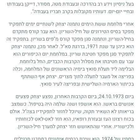
בעל ניסיון וידע רב בהדרכה ובעבודת מטה, מסודר, דייקן בעבודתו
ובחיי יום-יום. דעותיו מקובלות בקרב חבריו בעבודה".
אחרי מלחמת ששת הימים נתמנה יצחק לשנתיים ימים לתפקיד
מפקד בסיס הטירונים של חיל-השריון. הוא עבר קורס מתקדם
בחיל-השריון, ונתמנה סגן מפקד קורס מ"פים בשריון. בתפקיד זה
הוא כיהן עד שנת
1971
, בדרגת סא"ל. לאחר מכן, נתמנה יצחק
לתפקיד סגן מפקד חטיבת שריון. במלחמת יום הכיפורים הוא
עבר עם חטיבתו את מסלול הקרבות הכבדים, החל בלוחמת
הבלימה ליד תעלת סואץ בימיה הראשונים של המלחמה, וכלה
בפריצה אל מעבר לתעלה לתוך מצרים. יצחק אף השתתף
בכיתור הארמיה השלישית ובפריצה לעיר סואץ.
ביום
24.10.1973
, ביום הקרבות האחרון, נפצע יצחק פצעים
אנושים בראשו. הוא אושפז ושנה שלמה היה בטיפול. כשמצב
בריאותו לא השאיר תקוה, שיוכל לחזור לתפקידיו בצה"ל. אולם
בכוח רצונו העז ובעזרת רופאיו, הוא חזר לאט-לאט לכוחותיו
ולכישוריו. אחרי שהתאושש חזר יצחק למערך חיל-השריון.
בסתיו של
1974
, הוא שירת בבסיס אימונים כמתכנן תרגילים