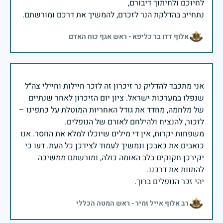
נתחייב בהדלקת הנר לזכרם, להמשיך את דרכם ומורשתם.
אלוף דדו בר כליפא - ראש אגף כוח האדם
אני מתכבד להדליק נר זיכרון זה לזכר חיילות וחיילי צה״ל
שנפלו במערכות ישראל. ציון יום הזיכרון לאחר שנתיים
של מלחמה, מחדד את גודל האחריות המוטלת על כתפינו –
משפחות יקרות, אין די מילים שיוכלו למלא את החסר. אנו
כואבים את כאבכן ונמשיך לעמוד לצידכן כל העת. דעו כי
יקירכן חקוקים בלב האומה כולה, ומורשתם ממשיכה
יהי זכר הנופלים ברוך.
רב אלוף אייל זמיר - ראש המטה הכללי