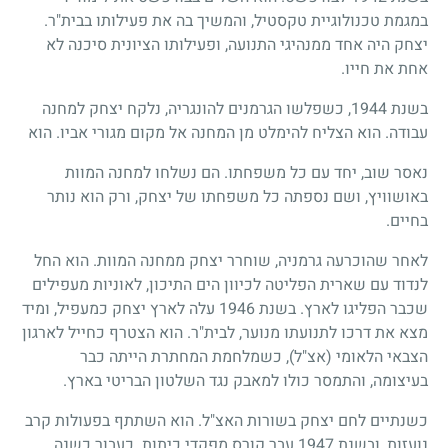
במגמת טכנולוגיית טקסטיל, והמשיך בה את פעילותו בבית"ר.
יצחק היה אחד ממנהיגי התנועה, ופעילותו הציונית סיכנה לא
אחת את חייו.
בשנת
1944
, כשפלשו הגרמנים להונגריה, נלקח יצחק למחנה
עבודה. הוא הצליח להימלט מן המחנה אל מקום מגורי אביו. הוא
נאסר שוב, יחד עם כל משפחתו. הם נשלחו למחנה המוות
באושוויץ, ושם נספתה כל משפחתו של יצחק, ורק הוא נותר
בחיים.
לאחר שהוכרעה גרמניה, שוחרר יצחק ממחנה המוות. הוא החל
לנדוד עם שארית הפליטה לכיוון הים התיכון, לאוניות מעפילים
שכבר הפליגו לארץ. בשנת
1946
עלה לארץ יצחק כמעפיל, ומיד
מצא את דרכו לתנועתו מנוער, לבית"ר. הוא הצטרף כחייל לארגון
הצבאי הלאומי (אצ"ל), כשמלחמת המחתרת הייתה כבר
בעיצומה, והתמסר כולו למאבק נגד השלטון הבריטי בארץ.
כשנתיים לחם יצחק בשורות האצ"ל. הוא השתתף בפעולות קרב
נועזות, ובשנת
1947
עבר קורס מפקדי כיתות. כעבור כשנה