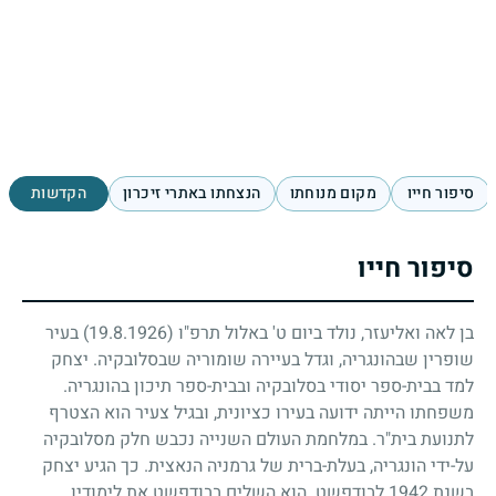
סיפור חייו
מקום מנוחתו
הנצחתו באתרי זיכרון
הקדשות
סיפור חייו
בן לאה ואליעזר, נולד ביום ט' באלול תרפ"ו
(19.8.1926)
בעיר
שופרין שבהונגריה, וגדל בעיירה שומוריה שבסלובקיה. יצחק
למד בבית-ספר יסודי בסלובקיה ובבית-ספר תיכון בהונגריה.
משפחתו הייתה ידועה בעירו כציונית, ובגיל צעיר הוא הצטרף
לתנועת בית"ר. במלחמת העולם השנייה נכבש חלק מסלובקיה
על-ידי הונגריה, בעלת-ברית של גרמניה הנאצית. כך הגיע יצחק
בשנת
1942
לבודפשט. הוא השלים בבודפשט את לימודיו