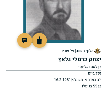
98441
אלוף משנה
חיל שריון
יצחק כרמלי גלאץ
בן לאה ואליעזר
נפל ביום
י"ב באדר א' תשמ"א
16.2.1981
בן 55 בנופלו