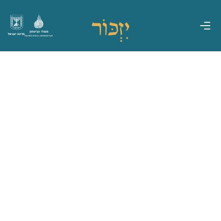
משרד הביטחון
מדינת ישראל
אגף משפחות, הנצחה ומורשת