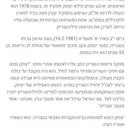
ואימונים. ארבע שנים מילא יצחק תפקיד זה. בשנת
1978
הוא
הועלה לדרגת אל"ם, ושימש בתפקיד קצין מטה בכיר לתורה
ולתרגילים במפג"ש. אחת המשימות המיוחדות שהוטלה עליו
הייתה לעדכן את הוראות חיל-השריון.
ביום י"ב באדר א' תשמ"א
(16.2.1981)
, בעת שישן בביתו
בטבריה, נפטר יצחק עקב סיבוך פתאומי של מחלת לב וריאות. בן
55
שנים הוא היה במותו.
מפקד גייסות השריון כתב עליו לאשתו אחרי מותו: "יצחק נמנה
עם ותיקי השריון ומניחי היסוד לחיל. הוא היה מקובל על כולנו
כקצין מעולה, והסתלקותו הפתאומית מאיתנו היא אבידה קשה
ביותר לצה"ל ולחיל השריון בפרט. דמותו האצילית של יצחק,
אופן השתקמותו מהפציעה ותרומתו למדינה ולחיל-השריון יזכרו
בליבנו לעד. עם ישראל שיכל את אחד מטובי בניו, ואנחנו
-
אחד
מטובי חברינו".
יצחק הובא למנוחות בבית-הקברות הצבאי בטבריה. הוא השאיר
אחריו רעיה.