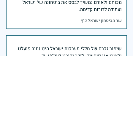
מכוחם ולאורם נמשיך לבסס את ביטחונה של ישראל
ועתידה לדורות קדימה.
שר הביטחון ישראל כ"ץ
שימור זכרם של חללי מערכות ישראל הינו נתיב פועלנו
יום הזיכרון לחללי מערכות ישראל התשפ"ה -2025
משרד הביטחון- אגף משפחות, הנצחה ומורשת
אזכור, את אלו שיצאו עימי לקרב ולא שבו, ולהם אין מי