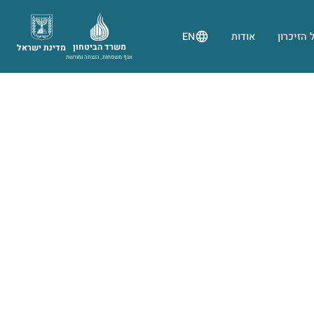
 הזיכרון
אודות
EN
משרד הביטחון
מדינת ישראל
אגף משפחות, הנצחה ומורשת