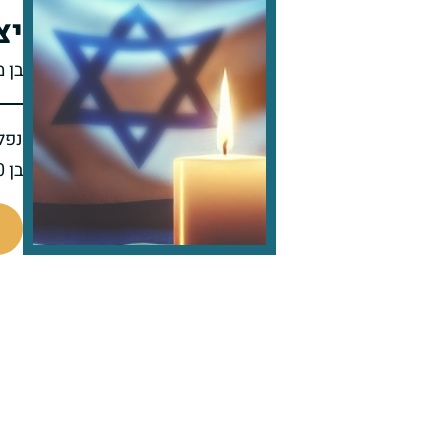
יצ
בן 
נפל 
בן 20 בנופלו
517151