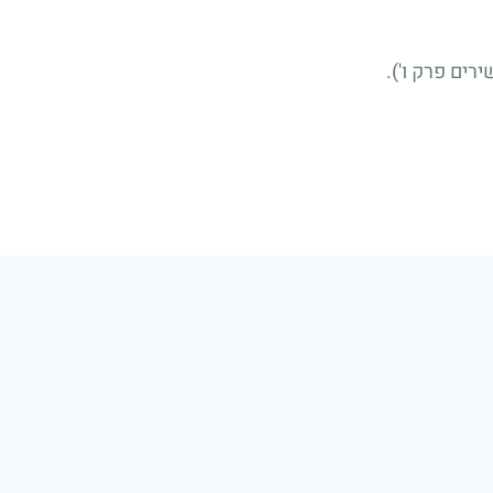
שירים פרק ו').