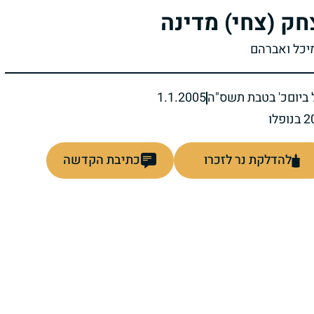
חק (צחי) מדינה
מיכל ואברהם
ביום
כ' בטבת תשס"ה
1.1.2005
להדלקת נר לזכרו
כתיבת הקדשה