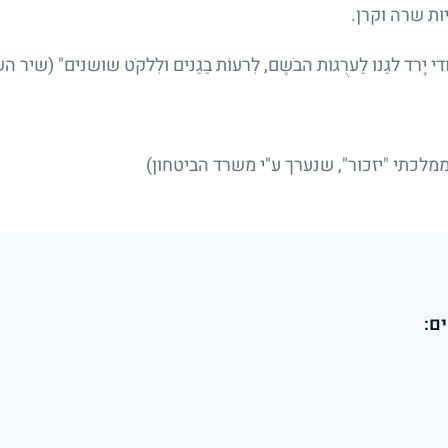
ות שרה וקרן.
ָרד לגַנו לַערֻגות הבֹשֶם, לִרעוֹת בַגַנים ולִלקֹט שושנים" (שיר ה
לכתי "יזכור", שנערך ע"י משרד הביטחון)
ם: