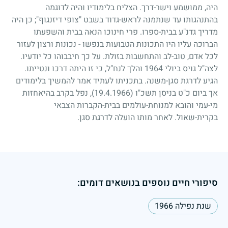
היה, ממושמע וישר-דרך. הצליח בלימודיו והיה לדוגמה
בהתנהגותו עד שנתמנה לראש-גדוד בשבט "צופי דיזנגוף
;"
כן היה
מדריך גדנ"ע בבית-ספרו. פרי חינוכו הנאה בבית והשפעתו
הברוכה עליו היו התכונות הטבועות בנפשו
-
נכונות ורצון לעזור
לכל אדם, טוב-לב והתחשבות בזולת. על כך חיבבוהו כל יודעיו.
לצה"ל גויס ביולי
1964
והלך לנח"ל, כי זו היתה דרכו ונטייתו.
הגיע לדרגת סגן-משנה. בתכניתו לעתיד אמר להמשיך בלימודים
אך ביום כ"ט בניסן תשכ"ו
(19.4.1966)
, נפל בקרב בהיאחזות
מי-עמי והובא למנוחת-עולמים בבית-הקברות הצבאי
בקרית-שאול. לאחר מותו הועלה לדרגת סגן.
סיפורי חיים נוספים בנושאים דומים:
שנת נפילה 1966