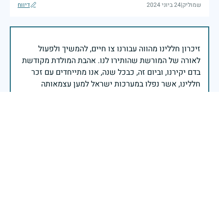
שמוליק
|
24 ביוני 2024
דיווח
זיכרון חללינו מהווה עבורנו צו חיים, להמשיך ולפעול
לאורה של המורשת שהותירו לנו. אהבת המולדת מקודשת
בדם יקירנו, וביום זה, כבכל שנה, אנו מתייחדים עם זכר
חללינו, אשר נפלו במערכות ישראל למען עצמאותה
וחוסנה של מדינת ישראל.
רב ניצב יעקב שבתאי- המפקח הכללי של משטרת ישראל
זוכר אותך היטב מתנועת הצופים ומתיכון עירוני ה בתל
אביב. יהי זיכרך ברוך.
אורי שפירא
|
13 במאי 2024
דיווח