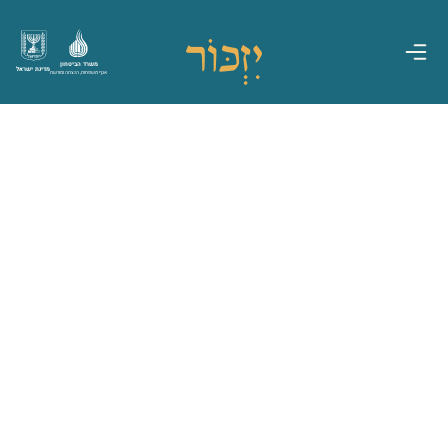
משרד הביטחון
מדינת ישראל
אגף משפחות, הנצחה ומורשת