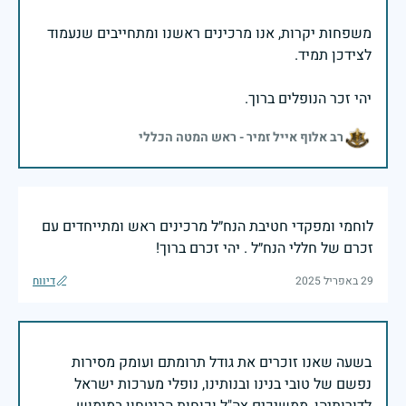
משפחות יקרות, אנו מרכינים ראשנו ומתחייבים שנעמוד
יהי זכר הנופלים ברוך.
רב אלוף אייל זמיר - ראש המטה הכללי
לוחמי ומפקדי חטיבת הנח״ל מרכינים ראש ומתייחדים עם
זכרם של חללי הנח״ל . יהי זכרם ברוך!
29 באפריל 2025
דיווח
בשעה שאנו זוכרים את גודל תרומתם ועומק מסירות
נפשם של טובי בנינו ובנותינו, נופלי מערכות ישראל
לדורותיהן, ממשיכים צה"ל וכוחות הביטחון במימוש