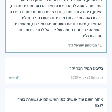
המשימה למענה לחמו ועבורה נפלו: הכרעת אויבינו מדרום,
מצפון, ביהודה ובשומרון, וגם בזירות רחוקות יותר. בהערכה
רבה ובגאווה אדירה אנו מרכינים ראש בפני הנופלים
והנופלות, מאמצים את משפחותיהם אל לבנו, וממשיכים
במשימה להבטחת קיומה של ישראל לדורי דורות. יחד
נעשה ונצליח.
שר הביטחון ישראל כ"ץ
בליבנו תמיד חבר יקר
דני גיחון
|
26 באפריל 2025
דיווח
איפה ישנם עוד אנשים כמו האיש ההוא. נשארת צעיר
לנצח