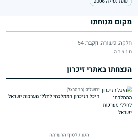
שנת נפילה 2006
מקום מנוחתו
חלקה: פ
שורה: ד
קבר: 54
ת.נ.צ.ב.ה
הנצחתו באתרי זיכרון
ירושלים (הר הרצל)
היכל הזיכרון הממלכתי לחללי מערכות ישראל
strings.fallen.memorialSubtitle
הגעת לסוף הרשימה