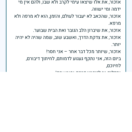
אזכור, את אלו שיצאו עימי לקרב ולא שבו, ולהם אין מי
אזכור, שהכאב לא יעבור לעולם, והזמן, הוא לא מרפה ולא
אזכור, את צדקת הדרך, ואשבע שוב, שמה שהיה לא יהיה
ביום הזה, אני נתקף געגוע לדמותם, לחיתוך דיבורם,
ומדליק נר לזיכרון דרכם ומורשתם!
אלוף דדו בר כליפא - ראש אגף כוח האדם בצה"ל
בכאב, בהצדעה ובתקווה אני מתכבד להדליק נר זיכרון זה.
השנה, כשאנו נלחמים במלחמה ארוכה, רב זירתית וצודקת,
הזיכרון נושא משמעות עמוקה. ביום זה נעצור ונתייחד עם