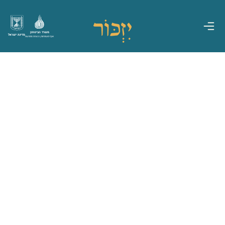
משרד הביטחון
מדינת ישראל
אגף משפחות, הנצחה ומורשת