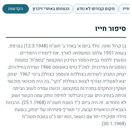
 חייו
מקום קבורתו לא נודע
הנצחתו באתרי זיכרון
הקדשות
סיפור חייו
בן קרול ואנה. נולד ביום א' באדר ב' תש"ח
(12.3.1948)
בצרפת.
בשנת
1951
עלתה המשפחה לארץ. את לימודיו היסודיים
המשיך ללמוד בבית-הספר התיכון המקצועי "בסמ"ת" במגמת
המסגרות המיכנית. לצה"ל גויס באוגוסט
1966
ושירת בחיל-הים.
יצחק התנדב לשירות בצוללות והוסמך כצוללן ביוני
1967
. יצחק
יצא לאנגליה וצורף לצוות הצוללת "דקר", בה היה מכונאי מוכשר
ושקדן והתקדם במהירות במקצועו. וכשזו עמדה לשוב הביתה
והיתה בנתיב-הים שבין גיברלטר לחיפה נותק עמה הקשר ושוב
לא נתחדש. זה היה ביום כ"ד בטבת תשכ"ח
(25.1.1968)
. הרבנות
הצבאית הראשית קבעה, כי תאריך-פטירתו של יצחק, בשעת
מילוי תפקידו יחד עם השאר, הוא יום כ"ט בטבת תשכ"ח
.
(30.1.1968)