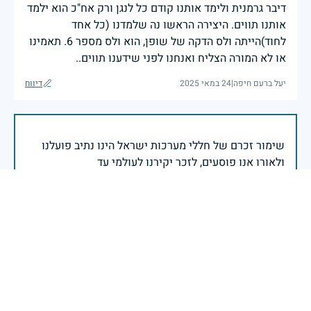
דיבר גרמנית ולימד אותנו קודם כל לנגן ורק אח"כ הוא ילמד
אותנו תווים. היצירה הראשו נה שלמדנו (כל אחד
לחוד)הייתה ולס הדקה של שופן, הוא ולס מספר 6. תאמינו
או לא המורה הצליח ואנחנו לפני שידענו תווים..
יעל ברעם חיפה
|
24 במאי 2025
דיווח
שימור זכרם של חללי מערכות ישראל הינו נתיב פועלנו
יום הזיכרון לחללי מערכות ישראל התשפ"ה -2025
משרד הביטחון- אגף משפחות, הנצחה ומורשת