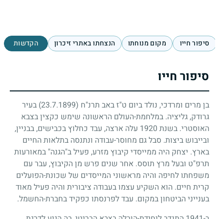
סיפור חייו
מקום מנוחתו
הנצחתו באתרי זיכרון
הקדשות
סיפור חייו
בן מרים ומרדכי, נולד ביום ט"ז באב תרנ"ח
(23.7.1899)
בעיר
גרודק, גליציה. במלחמת-העולם הראשונה שימש כקצין בצבא
האוסטרי. בשנת
1920
עלה ארצה, עבד כחלוץ בכבישים, בבניין,
ובייבוש ביצות. סבל גם מחוסר-עבודה ונתנסה בתלאות החיים
בארץ. יצחק היה ממייסדי קיבוץ מזרע, פעיל ב"הגנה" במאורעות
תרפ"ט ובעל מרץ תוסס. אחר שנים פרש מן הקיבוץ, עבר עם
משפחתו לחיפה והיה מראשוני המייסדים של שכונת-הפועלים
קרית חיים. הוא השקיע עצמו בעבודה ציבורית והיה פעיל מאוד
בענייני הביטחון במקום. עבד לפרנסתו כפקיד בחברת-החשמל.
ב-
1941
התנדב ליחידת-הובלה בצבא הבריטי, בה הגיע לדרגת