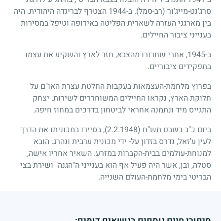
סרג'נט-מייג'ור (רב-סמל). ב-
1944
הצטרף לבריגדה היהודית. היה
בין מארגני העזרה לשארית הפליטה באירופה וטיפל במסירות
בענייני ציבור החיילים.
ב-
1945
, אחרי שחרורו מהצבא, חזר לארץ והשקיע את עצמו
בתפקידים ציבוריים.
בפרוץ מלחמת-העצמאות בעקבות החלטת עצרת האו"ם על
חלוקת הארץ, נקראו החיילים המשוחררים לשירות. יצחק
התגייס מיד ונתמנה אחראי לביטחון בדרכים במחוז חיפה.
ביום כ"ב בשבט תש"ח
(2.2.1948)
, בסיירו במכוניתו את הדרך
לעין ע'זאל, נדרס בזדון על- ידי מכונית ערבית ונהרג. הובא
למנוחת-עולמים בבית-הקברות במזרע. השאיר אחריו אישה,
סטלה, ובן, אשר היה פעיל אף הוא בענייני ה"הגנה" ושירת בצי
הבריטי בימי מלחמת-העולם השנייה.
סיפורי חיים נוספים בנושאים דומים: