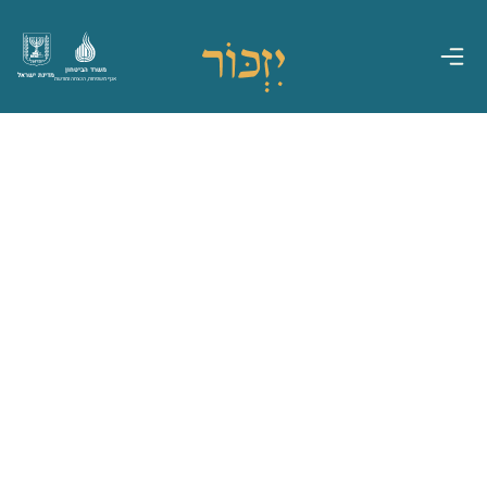
משרד הביטחון
מדינת ישראל
אגף משפחות, הנצחה ומורשת