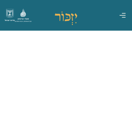
משרד הביטחון
מדינת ישראל
אגף משפחות, הנצחה ומורשת