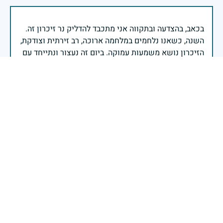
בכאב, בהצדעה ובתקווה אני מתכבד להדליק נר זיכרון זה.
השנה, כשאנו נלחמים במלחמה ארוכה, רב זירתית וצודקת,
הזיכרון נושא משמעות עמוקה. ביום זה נעצור ונתייחד עם
זכרם של טובי בנינו ובנותינו שנפלו בהגנה על המדינה.
מורשתם היא המצפן שמתווה את דרכינו, והיא המעניקה
משפחות יקרות, אנו מרכינים ראשנו ומתחייבים שנעמוד
יהי זכר הנופלים ברוך.
רב אלוף אייל זמיר - ראש המטה הכללי
מתגעגעים, וכל שנה יותר