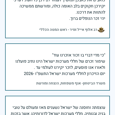
כואבים את כאבכן ונמשיך לעמוד לצידכן כל העת. דעו כי
יקירכן חקוקים בלב האומה כולה, ומורשתם ממשיכה
יהי זכר הנופלים ברוך.
רב אלוף אייל זמיר - ראש המטה הכללי
שימור זכרם של חללי מערכות ישראל הינו נתיב פועלנו
יום הזיכרון לחללי מערכות ישראל התשפ"ו -2026
משרד הביטחון- אגף משפחות, הנצחה ומורשת
עוצמתה וחוסנה של ישראל נשענים מאז ומעולם על טובי
בניה ובנותיה, חללי מערכות ישראל לדורותיהן, אשר בזכות