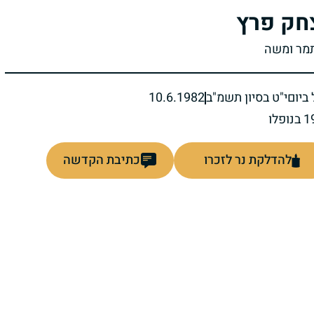
חק פרץ
תמר ומשה
ביום
י"ט בסיון תשמ"ב
10.6.1982
להדלקת נר לזכרו
כתיבת הקדשה