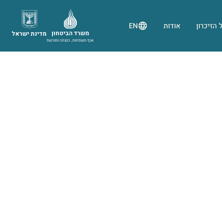
 הזיכרון
אודות
EN
משרד הביטחון
מדינת ישראל
אגף משפחות, הנצחה ומורשת