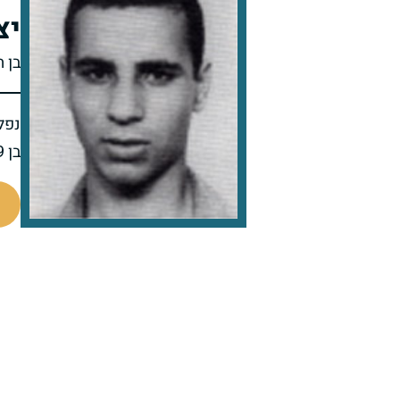
יצ
בן 
נפל 
בן 19 בנופלו
98868