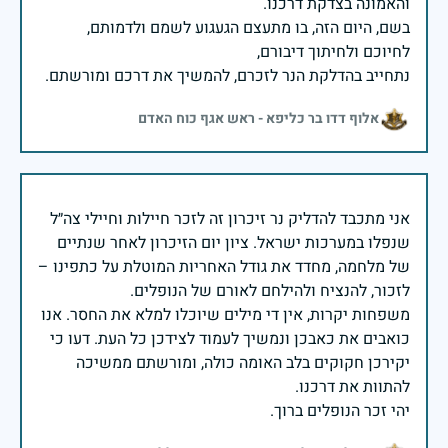
בשם, היום הזה, בו מתעצם הגעגוע לשמם ולדמותם,
נתחייב בהדלקת הנר לזכרם, להמשיך את דרכם ומורשתם.
אלוף דדו בר כליפא - ראש אגף כוח האדם
אני מתכבד להדליק נר זיכרון זה לזכר חיילות וחיילי צה״ל
שנפלו במערכות ישראל. ציון יום הזיכרון לאחר שנתיים
של מלחמה, מחדד את גודל האחריות המוטלת על כתפינו –
משפחות יקרות, אין די מילים שיוכלו למלא את החסר. אנו
כואבים את כאבכן ונמשיך לעמוד לצידכן כל העת. דעו כי
יקירכן חקוקים בלב האומה כולה, ומורשתם ממשיכה
יהי זכר הנופלים ברוך.