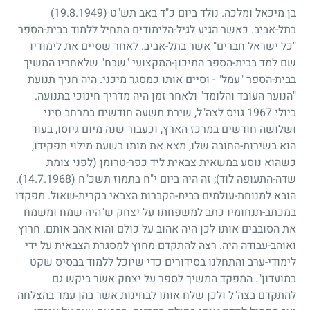
בן מיכאל ומלכה. נולד ביום כ"ד באב תש"ט
(19.8.1949)
בתל-אביב. כאשר הגיע לגיל-הלימודים התחיל ללמוד בבית-הספר
"כל ישראל חברים" אשר בתל-אביב. לאחר שסיים את לימודיו
שם למד בבית-הספר התיכון-המקצועי "שבח" שלאחריו המשיך
בבית-הספר "עמל" - וסיים אותו כמסגר מיכני. היה חניך תנועת
"הנוער העובד והלומד" ולאחר זמן היה מדריך חינוכי בתנועה.
ביולי
1967
גויס לצה"ל, שירת תשעה חודשים במרחב סיני
ושלושה חודשים במרכז הארץ, וכעבור שנה מיום גיוסו, בעוד
הוא בשירות-החובה שלו, מצא את מותו בשעת מילוי תפקידו,
כשהוא נוסע במשאית צבאית ליד כפר-טרומן (לפני צומת
שדה-התעופה לוד)
;
זה היה ביום י"ח בתמוז תשכ"ח
(14.7.1968)
.
הובא למנוחת-עולמים בבית-הקברות הצבאי בקרית-שאול. מפקדו
במכתב-תנחומיו כתב למשפחתו על יצחק ש"היה שמח ומשמח
את הסובבים אותו לכן היה אהוב על כולם והוא אהב אותם. חרוץ
ואוהב-עבודה היה. רצה להתקדם מחוץ למסגרת הצבאית על ידי
לימודי-ערב והתחלנו בסידורים כדי שיוכל ללמוד בבסיס שקט
במועדון". המפקד המשיך לספר על יצחק אשר ביקש גם
להתקדם בצה"ל ולכן שלח אותו לבחינות אשר בהן עמד בהצלחה