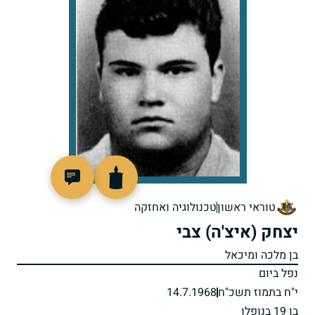
46608
טוראי ראשון
טכנולוגיה ואחזקה
יצחק (איצ'ה) צבי
בן מלכה ומיכאל
נפל ביום
י"ח בתמוז תשכ"ח
14.7.1968
בן 19 בנופלו