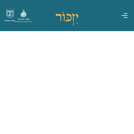
משרד הביטחון
מדינת ישראל
אגף משפחות, הנצחה ומורשת