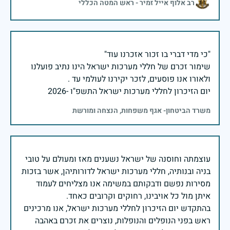
רב אלוף אייל זמיר - ראש המטה הכללי
שימור זכרם של חללי מערכות ישראל הינו נתיב פועלנו
יום הזיכרון לחללי מערכות ישראל התשפ"ו -2026
משרד הביטחון- אגף משפחות, הנצחה ומורשת
עוצמתה וחוסנה של ישראל נשענים מאז ומעולם על טובי
בניה ובנותיה, חללי מערכות ישראל לדורותיהן, אשר בזכות
מסירות נפשם ודבקותם במשימה אנו מצליחים לעמוד
בהתקדש יום הזיכרון לחללי מערכות ישראל, אנו מרכינים
ראש בפני הנופלים והנופלות, נוצרים את זכרם באהבה