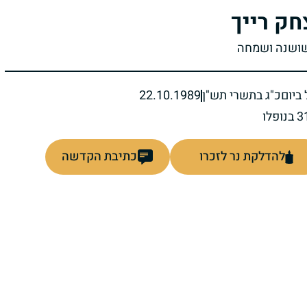
חק רייך
שושנה ושמחה
ביום
כ"ג בתשרי תש"ן
22.10.1989
להדלקת נר לזכרו
כתיבת הקדשה