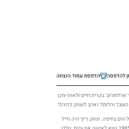
ון להדפסה
הדפסת עמוד הנצחה
'ארלוזורוב' בקרית חיים ולאחר-מכן
 העובד והלומד' ואהב לשחק כדורגל.
הים בחיפה. יצחק רייך היה חייל
198
נשא לאישה את עינת, נולדו