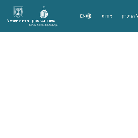
 הזיכרון
אודות
EN
משרד הביטחון
מדינת ישראל
אגף משפחות, הנצחה ומורשת