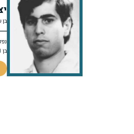
יצ
בן 
נפל 
בן 31 בנופלו
512189