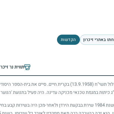
תו באתרי זיכרון
הקדשות
תווית נר זיכר
לול תשי"ח
13.9.1958)
) בקרית חיים. סיים את בית-הספר היסודי 
י"ג כיתות במגמת טכנאי מכניקה עדינה. היה פעיל בתנועת 'הנוער
 שנת
1984
שירת בבקעת הירדן ולאחר-מכן היה בשירות קבע בחיל 
ו. הוא זכה בהערכה רבה מאת מפקדיו לאורך כל שירותו. בשנת
5