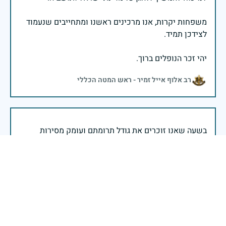
משפחות יקרות, אנו מרכינים ראשנו ומתחייבים שנעמוד
יהי זכר הנופלים ברוך.
רב אלוף אייל זמיר - ראש המטה הכללי
בשעה שאנו זוכרים את גודל תרומתם ועומק מסירות
נפשם של טובי בנינו ובנותינו, נופלי מערכות ישראל
לדורותיהן, ממשיכים צה"ל וכוחות הביטחון במימוש
המשימה למענה לחמו ועבורה נפלו: הכרעת אויבינו מדרום,
מצפון, ביהודה ובשומרון, וגם בזירות רחוקות יותר. בהערכה
רבה ובגאווה אדירה אנו מרכינים ראש בפני הנופלים
והנופלות, מאמצים את משפחותיהם אל לבנו, וממשיכים
במשימה להבטחת קיומה של ישראל לדורי דורות. יחד