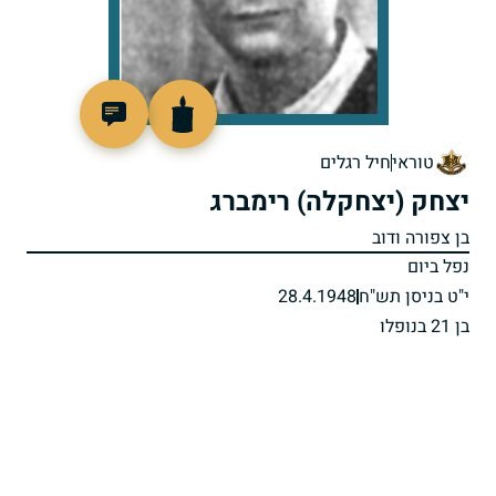
44986
טוראי
חיל רגלים
יצחק (יצחקלה) רימברג
בן צפורה ודוב
נפל ביום
י"ט בניסן תש"ח
28.4.1948
בן 21 בנופלו