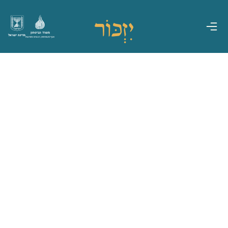
משרד הביטחון
מדינת ישראל
אגף משפחות, הנצחה ומורשת