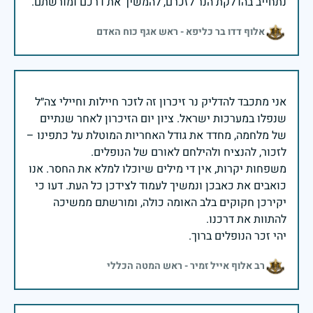
נתחייב בהדלקת הנר לזכרם, להמשיך את דרכם ומורשתם.
אלוף דדו בר כליפא - ראש אגף כוח האדם
אני מתכבד להדליק נר זיכרון זה לזכר חיילות וחיילי צה״ל
שנפלו במערכות ישראל. ציון יום הזיכרון לאחר שנתיים
של מלחמה, מחדד את גודל האחריות המוטלת על כתפינו –
משפחות יקרות, אין די מילים שיוכלו למלא את החסר. אנו
כואבים את כאבכן ונמשיך לעמוד לצידכן כל העת. דעו כי
יקירכן חקוקים בלב האומה כולה, ומורשתם ממשיכה
יהי זכר הנופלים ברוך.
רב אלוף אייל זמיר - ראש המטה הכללי