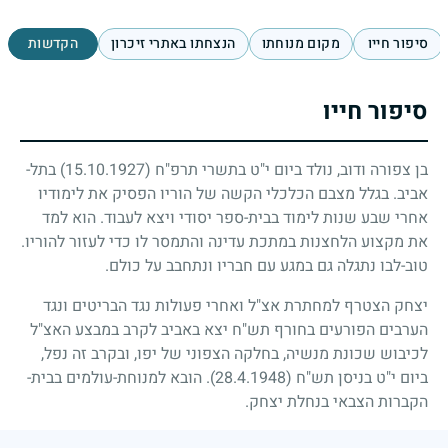
סיפור חייו
מקום מנוחתו
הנצחתו באתרי זיכרון
הקדשות
סיפור חייו
בן צפורה ודוב, נולד ביום י"ט בתשרי תרפ"ח
(15.10.1927)
בתל-
אביב. בגלל מצבם הכלכלי הקשה של הוריו הפסיק את לימודיו
אחרי שבע שנות לימוד בבית-ספר יסודי ויצא לעבוד. הוא למד
את מקצוע הלחצנות במתכת עדינה והתמסר לו כדי לעזור להוריו.
טוב-לבו נתגלה גם במגע עם חבריו ונתחבב על כולם.
יצחק הצטרף למחתרת אצ"ל ואחרי פעולות נגד הבריטים ונגד
הערבים הפורעים בחורף תש"ח יצא באביב לקרב במבצע האצ"ל
לכיבוש שכונת מנשיה, בחלקה הצפוני של יפו, ובקרב זה נפל,
ביום י"ט בניסן תש"ח
(28.4.1948)
. הובא למנוחת-עולמים בבית-
הקברות הצבאי בנחלת יצחק.